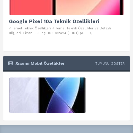
Google Pixel 10a Teknik Özellikleri
Go
√ Temel Teknik Özellikleri √ Temel Teknik Özellikler ve Detaylı
√ Te
Bilgileri. Ekran: 6.3 inç, 1080×2424 (FHD+) pOLED,
ve D
Xiaomi Mobil Özellikler
TÜMÜNÜ GÖSTER