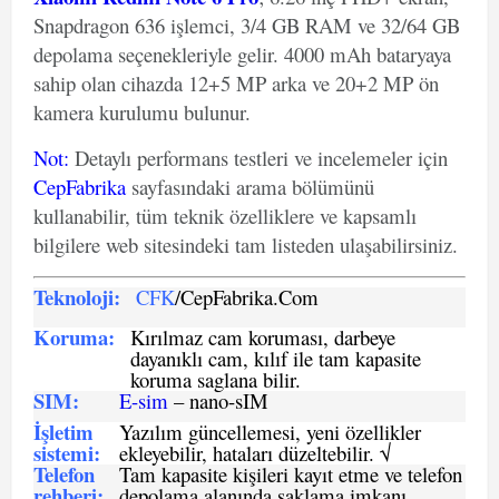
Snapdragon 636 işlemci, 3/4 GB RAM ve 32/64 GB
depolama seçenekleriyle gelir. 4000 mAh bataryaya
sahip olan cihazda 12+5 MP arka ve 20+2 MP ön
kamera kurulumu bulunur.
Not
:
Detaylı performans testleri ve incelemeler için
CepFabrika
sayfasındaki arama bölümünü
kullanabilir, tüm teknik özelliklere ve kapsamlı
bilgilere web sitesindeki tam listeden ulaşabilirsiniz.
Teknoloji:
CFK
/CepFabrika.Com
Koruma:
Kırılmaz cam koruması, darbeye
dayanıklı cam, kılıf ile tam kapasite
koruma saglana bilir.
SIM
:
E-sim
– nano-sIM
İşletim
Yazılım güncellemesi, yeni özellikler
sistemi
:
ekleyebilir, hataları düzeltebilir. √
Telefon
Tam kapasite kişileri kayıt etme ve telefon
rehberi
:
depolama alanında saklama imkanı,