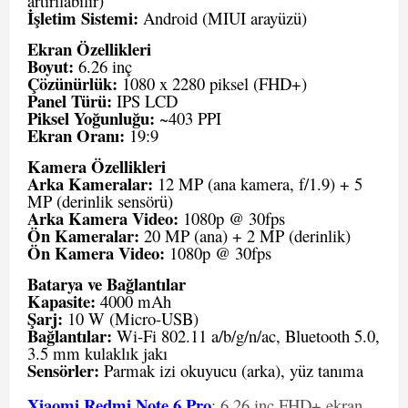
artırılabilir)
İşletim Sistemi:
Android (MIUI arayüzü)
Ekran Özellikleri
Boyut:
6.26 inç
Çözünürlük:
1080 x 2280 piksel (FHD+)
Panel Türü:
IPS LCD
Piksel Yoğunluğu:
~403 PPI
Ekran Oranı:
19:9
Kamera Özellikleri
Arka Kameralar:
12 MP (ana kamera, f/1.9) + 5
MP (derinlik sensörü)
Arka Kamera Video:
1080p @ 30fps
Ön Kameralar:
20 MP (ana) + 2 MP (derinlik)
Ön Kamera Video:
1080p @ 30fps
Batarya ve Bağlantılar
Kapasite:
4000 mAh
Şarj:
10 W (Micro-USB)
Bağlantılar:
Wi-Fi 802.11 a/b/g/n/ac, Bluetooth 5.0,
3.5 mm kulaklık jakı
Sensörler:
Parmak izi okuyucu (arka), yüz tanıma
Xiaomi Redmi Note 6 Pro
; 6.26 inç FHD+ ekran,