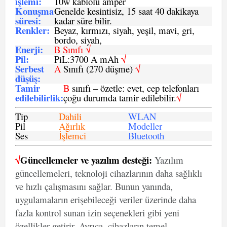
işlemi
:
10w kablolu amper
Konuşma
Genelde kesintisiz, 15 saat 40 dakikaya
süresi
:
kadar süre bilir.
Renkler:
Beyaz, kırmızı, siyah, yeşil, mavi, gri,
bordo, siyah,
Enerji
:
B Sınıfı √
Pil
:
PiL:3700 A mAh
√
Serbest
A
Sınıfı (270 düşme)
√
düşüş
:
Tamir
B
sınıfı – özetle: evet, cep telefonları
edilebilirlik
:
çoğu durumda tamir edilebilir.
√
Tip
Dahili
WLAN
Pil
Ağırlık
Modeller
Ses
İşlemci
Bluetooth
√
Güncellemeler ve yazılım desteği:
Yazılım
güncellemeleri, teknoloji cihazlarının daha sağlıklı
ve hızlı çalışmasını sağlar. Bunun yanında,
uygulamaların erişebileceği veriler üzerinde daha
fazla kontrol sunan izin seçenekleri gibi yeni
özellikler getirir. Ayrıca, cihazların temel