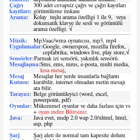
Çağrı
300 adet cevapsiz çağrı ve çağrı kayıtları
kayıtları
:
görüntüleme imkanı
Arama:
Kolay tuşlu arama özelligi 1 ile 9, veya
dokumatik klavye ile sesli ve görüntülü
arama özelligi. √
Müzik:
Mp3/aac/wma oynatıcısı, mp3, mp4
Uygulamalar:
Google, ownerspost, mozilla firefox,
cepfabrika, windows live, play store,√
Sensö
rler
:
Parmak izi sensörü, yakınlık sensörü.
Mesajlaşma
:
Sms, ems, mms, e-posta, multi media,
kısa mesaj
,
Mesaj
Mesajlar her yerde insanlarla bağlantı
Kutusu:
kurabilir, internet olmadan metin mesajı
ata bilir.
Tarayıcı
:
Belge görüntüleyici (word, excel,
powerpoint, pdf)
Oyunlar
:
Mükemmel oyunlar ve daha fazlası için vs
+
oyun indire Bilirsiniz.
Java
:
Java evet, mıdp 2.0 wap 2.0/xhtml, html,
asp, php
Şarj
Şarj aleti ile normal tam kapesite dolum