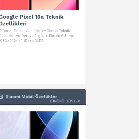
Google Pixel 10a Teknik
Google Pixel 10 Pro 
Özellikleri
Teknik Özellikleri
√ Temel Teknik Özellikleri √ Temel Teknik
√ Temel Teknik Özellikleri √ Goog
Özellikler ve Detaylı Bilgileri. Ekran: 6.3 inç,
Pro Fold Teknik Özellikleri ve Detay
1080×2424 (FHD+) pOLED,
İşlemci: Google Tensor G5
Xiaomi Mobil Özellikler
TÜMÜNÜ GÖSTER