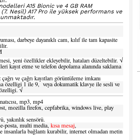
ir.
modelleri A15 Bionic ve 4 GB RAM
(7. Nesil) A17 Pro ile yüksek performans ve
sunmaktadır.
ması, darbeye dayanıklı cam, kılıf ile tam kapasite
lir.
M
si, yeni özellikler ekleyebilir, hataları düzeltebilir. √
leri kayıt etme ve telefon depolama alanında saklama
 çağrı ve çağrı kayıtları görüntüleme imkanı
 özelligi 1 ile 9, veya dokumatik klavye ile sesli ve
zelligi. √
atıcısı, mp3, mp4
t, mozilla firefox, cepfabrika, windows live, play
ü, yakınlık sensörü.
e-posta, multi media,
kısa mesaj
,
e insanlarla bağlantı kurabilir, internet olmadan metin