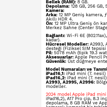
Bellek (RAM):
8 GB.
Depolama:
128 GB, 256 GB, 
Kamera:
Arka:
12 MP Geniş kamera, ƒ/
Akıllı HDR 4.
Ön:
12 MP Ultra Geniş ön kam
Merkez Sahne (Center Stage)
Bağlantı:
Wi-Fi 6E (802.11ax)
kadar).
Hücresel Modeller
:
A2993, A
desteği (Fiziksel SIM tepsisi
Pil:
5078 mAh (tipik 19.3 watt
Aksesuarlar:
Apple Pencil Pr
Güvenlik:
Üst düğmeye enteg
Model Numaraları ve Tanıml
iPad16,1:
iPad mini (7. nesil)
iPad16,2:
iPad mini (7. nesil
A2993, A2995, A2996:
Bölge
modeller.
2024 model Apple iPad mini
iPad16,2), A17 Pro çip, 8.3 i
depolama, 8 GB RAM ve Appl