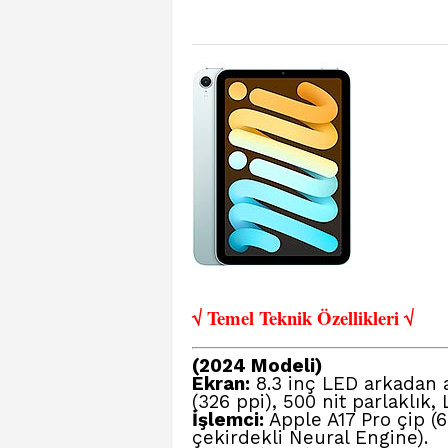
√ Temel Teknik Öze
llikleri √
(2024 Modeli)
Ekran:
8.3 inç LED arkadan a
(326 ppi), 500 nit parlaklık,
İşlemci:
Apple A17 Pro çip (6
çekirdekli Neural Engine).