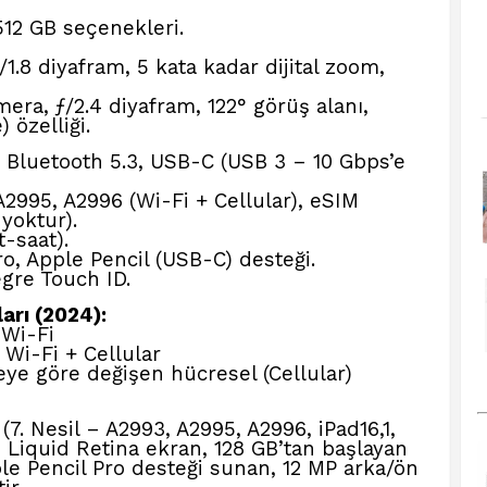
512 GB seçenekleri.
1.8 diyafram, 5 kata kadar dijital zoom,
era, ƒ/2.4 diyafram, 122° görüş alanı,
 özelliği.
, Bluetooth 5.3, USB-C (USB 3 – 10 Gbps’e
2995, A2996 (Wi-Fi + Cellular), eSIM
 yoktur).
-saat).
o, Apple Pencil (USB-C) desteği.
re Touch ID.
arı (2024):
 Wi-Fi
) Wi-Fi + Cellular
ye göre değişen hücresel (Cellular)
(7. Nesil – A2993, A2995, A2996, iPad16,1,
nç Liquid Retina ekran, 128 GB’tan başlayan
e Pencil Pro desteği sunan, 12 MP arka/ön