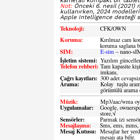
kameralı kompakt bir tablett
Not:
Önceki 6. nesil (2021) 
kullanırken, 2024 modelleri 
Apple Intelligence desteği 
Teknoloji:
CFK
/OWN
Koruma:
Kırılmaz cam koru
koruma saglana bi
SIM
:
E-sim
– nano-sI
İşletim sistemi
:
Yazılım güncelleme
Telefon rehberi
:
Tam kapasite kişi
imkanı,
Çağrı kayıtları
:
300 adet cevapsiz
Arama:
Kolay tuşlu arama
görüntülü arama ö
Müzik:
Mp3/aac/wma oyn
Uygulamalar:
Google, ownerspos
store,√
Sensö
rler
:
Parmak izi sensör
Mesajlaşma
:
Sms, ems, mms, 
Mesaj Kutusu:
Mesajlar her yerd
mesajı ata bilir.