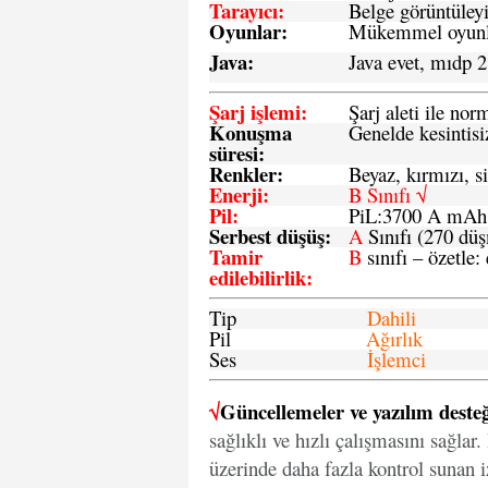
Tarayıcı
:
Belge görüntüleyi
Oyunlar
:
Mükemmel oyunlar
Java
:
Java evet, mıdp 2
Şarj işlemi
:
Şarj aleti ile n
Konuşma
Genelde kesintisiz
süresi
:
Renkler:
Beyaz, kırmızı, si
Enerji
:
B Sınıfı √
Pil
:
PiL:3700 A mA
Serbest düşüş
:
A
Sınıfı (270 dü
Tamir
B
sınıfı – özetle:
edilebilirlik
:
Tip
Dahili
Pil
Ağırlık
Ses
İşlemci
√
Güncellemeler ve yazılım desteğ
sağlıklı ve hızlı çalışmasını sağlar
üzerinde daha fazla kontrol sunan iz