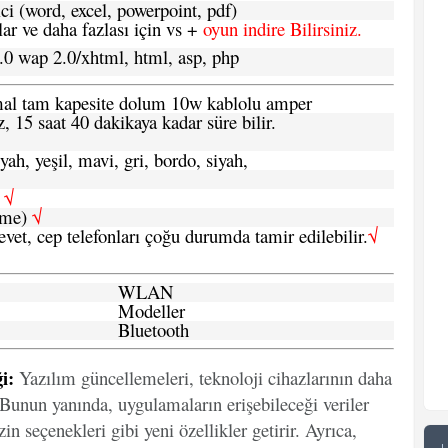
ci (word, excel, powerpoint, pdf)
 ve daha fazlası için vs +
oyun indire Bilirsiniz.
.0 wap 2.0/xhtml, html, asp, php
ormal tam kapesite dolum 10w kablolu amper
, 15 saat 40 dakikaya kadar süre bilir.
yah, yeşil, mavi, gri, bordo, siyah,
h
√
şme)
√
 evet, cep telefonları çoğu durumda tamir edilebilir.
√
WLAN
Modeller
Bluetooth
i:
Yazılım güncellemeleri, teknoloji cihazlarının daha
. Bunun yanında, uygulamaların erişebileceği veriler
in seçenekleri gibi yeni özellikler getirir. Ayrıca,