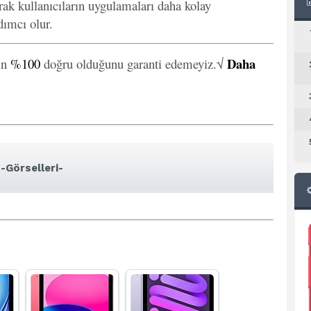
arak kullanıcıların uygulamaları daha kolay
ımcı olur.
Daha
in
%100
doğru olduğunu garanti edemeyiz.√
-Görselleri-