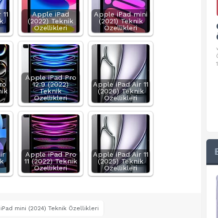
 11
Apple iPad
Apple iPad mini
k
(2022) Teknik
(2021) Teknik
Google Pixel 10 Pro Teknik
Özellikleri
Özellikleri
Özellikleri
√ Temel Teknik Özellikleri √ Temel Teknik
Özellikler ve Detaylı Bilgileri. Ekran: 6.3 inç,
1280 x 2856 piksel, 120 Hz LTPO
Apple iPad Pro
ro
12.9 (2022)
Apple iPad Air 11
nik
Teknik
(2026) Teknik
Özellikleri
Özellikleri
ir
Apple iPad Pro
Apple iPad Air 11
ik
11 (2022) Teknik
(2025) Teknik
Özellikleri
Özellikleri
iPad mini (2024) Teknik Özellikleri