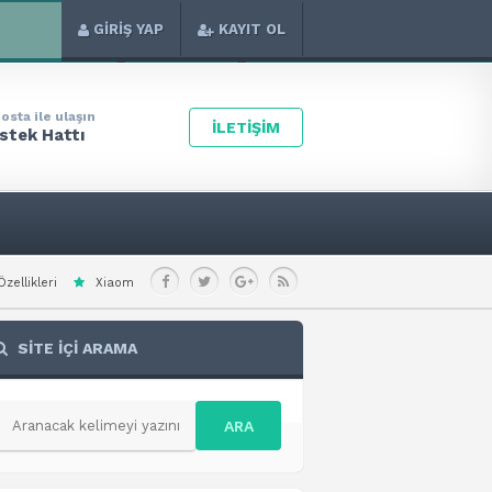
GİRİŞ YAP
KAYIT OL
osta ile ulaşın
İLETİŞİM
stek Hattı
i Redmi Note 15 Special Teknik Özellikleri
Xiaomi Redmi A7 Pro 4G Teknik Ö
SİTE İÇİ ARAMA
ARA