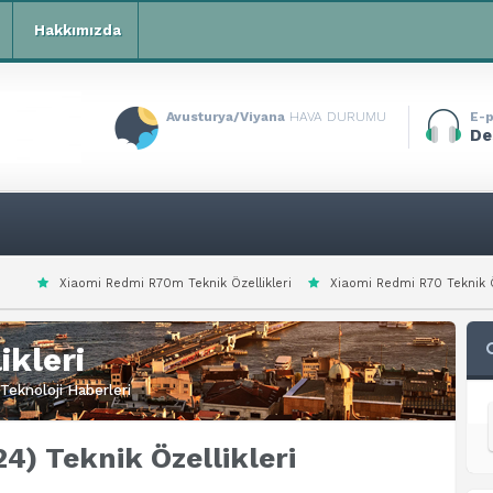
Hakkımızda
Avusturya/Viyana
HAVA DURUMU
E-p
De
i R70m Teknik Özellikleri
Xiaomi Redmi R70 Teknik Özellikleri
Xiaom
ikleri
Teknoloji Haberleri
4) Teknik Özellikleri