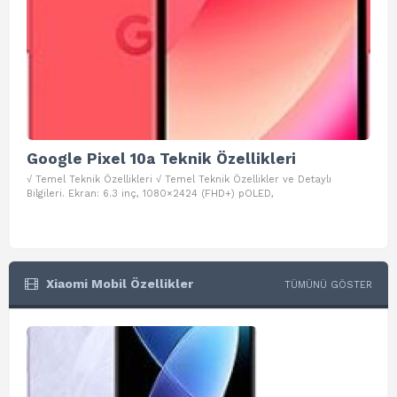
Google Pixel 10a Teknik Özellikleri
Go
√ Temel Teknik Özellikleri √ Temel Teknik Özellikler ve Detaylı
√ Te
Bilgileri. Ekran: 6.3 inç, 1080×2424 (FHD+) pOLED,
ve D
Xiaomi Mobil Özellikler
TÜMÜNÜ GÖSTER