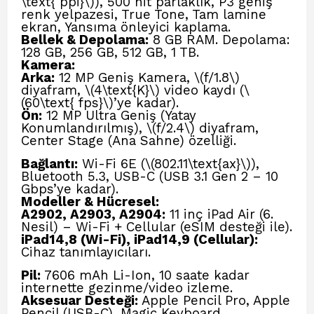
\text{ ppi}\)), 500 nit parlaklık, P3 geniş
renk yelpazesi, True Tone, Tam lamine
ekran, Yansıma önleyici kaplama.
Bellek & Depolama:
8 GB RAM. Depolama:
128 GB, 256 GB, 512 GB, 1 TB.
Kamera:
Arka:
12 MP Geniş Kamera, \(f/1.8\)
diyafram, \(4\text{K}\) video kaydı (\
(60\text{ fps}\)’ye kadar).
Ön:
12 MP Ultra Geniş (Yatay
Konumlandırılmış), \(f/2.4\) diyafram,
Center Stage (Ana Sahne) özelliği.
Bağlantı:
Wi-Fi 6E (\(802.11\text{ax}\)),
Bluetooth 5.3, USB-C (USB 3.1 Gen 2 – 10
Gbps’ye kadar).
Modeller & Hücresel:
A2902, A2903, A2904:
11 inç iPad Air (6.
Nesil) – Wi-Fi + Cellular (eSIM desteği ile).
iPad14,8
(Wi-Fi), iPad14,9
(Cellular):
Cihaz tanımlayıcıları.
Pil:
7606 mAh Li-Ion, 10 saate kadar
internette gezinme/video izleme.
Aksesuar Desteği:
Apple Pencil Pro, Apple
Pencil (USB-C), Magic Keyboard.