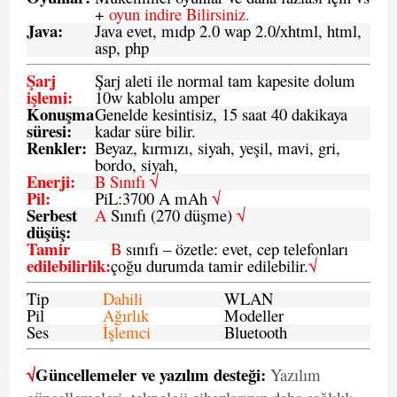
+
oyun indire Bilirsiniz.
Java
:
Java evet, mıdp 2.0 wap 2.0/xhtml, html,
asp, php
Şarj
Şarj aleti ile normal tam kapesite dolum
işlemi
:
10w kablolu amper
Konuşma
Genelde kesintisiz, 15 saat 40 dakikaya
süresi
:
kadar süre bilir.
Renkler:
Beyaz, kırmızı, siyah, yeşil, mavi, gri,
bordo, siyah,
Enerji
:
B Sınıfı √
Pil
:
PiL:3700 A mAh
√
Serbest
A
Sınıfı (270 düşme)
√
düşüş
:
Tamir
B
sınıfı – özetle: evet, cep telefonları
edilebilirlik
:
çoğu durumda tamir edilebilir.
√
Tip
Dahili
WLAN
Pil
Ağırlık
Modeller
Ses
İşlemci
Bluetooth
√
Güncellemeler ve yazılım desteği:
Yazılım