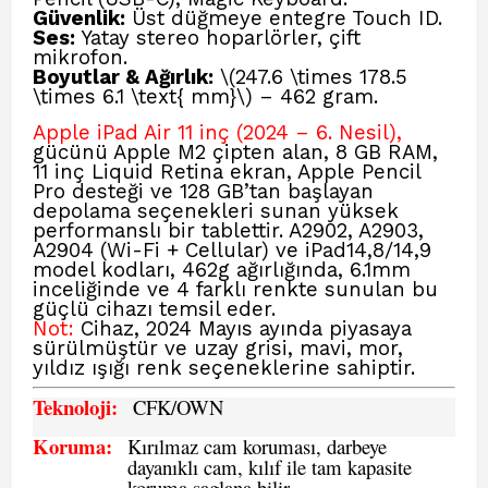
Güvenlik:
Üst düğmeye entegre Touch ID.
Ses:
Yatay stereo hoparlörler, çift
mikrofon.
Boyutlar & Ağırlık:
\(247.6 \times 178.5
\times 6.1 \text{ mm}\) – 462 gram.
Apple iPad Air 11 inç (2024 – 6. Nesil),
gücünü Apple M2 çipten alan, 8 GB RAM,
11 inç Liquid Retina ekran, Apple Pencil
Pro desteği ve 128 GB’tan başlayan
depolama seçenekleri sunan yüksek
performanslı bir tablettir. A2902, A2903,
A2904 (Wi-Fi + Cellular) ve iPad14,8/14,9
model kodları, 462g ağırlığında, 6.1mm
inceliğinde ve 4 farklı renkte sunulan bu
güçlü cihazı temsil eder.
Not:
Cihaz, 2024 Mayıs ayında piyasaya
sürülmüştür ve uzay grisi, mavi, mor,
yıldız ışığı renk seçeneklerine sahiptir.
Teknoloji:
CFK
/OWN
Koruma:
Kırılmaz cam koruması, darbeye
dayanıklı cam, kılıf ile tam kapasite
koruma saglana bilir.