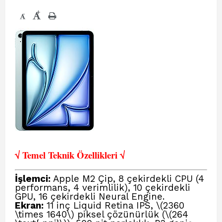
+
-
√ Temel Teknik Öze
llikleri √
İşlemci:
Apple M2 Çip
, 8 çekirdekli CPU (4
performans, 4 verimlilik), 10 çekirdekli
GPU, 16 çekirdekli Neural Engine.
Ekran:
11 inç Liquid Retina IPS, \(2360
\times 1640\) piksel çözünürlük (\(264