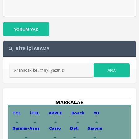
YORUM YAZ
SİTE İÇİ ARAMA
ARA
MARKALAR
TCL
iTEL
APPLE
Bosch
YU
Garmin-Asus
Casio
Dell
Xiaomi