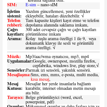
SIM
:
E-sim
– nano-sIM
İşletim
Yazılım güncellemesi, yeni özellikler
sistemi
:
ekleyebilir, hataları düzeltebilir. √
Telefon
Tam kapasite kişileri kayıt etme ve telefon
rehberi
:
depolama alanında saklama imkanı,
Çağrı
300 adet cevapsiz çağrı ve çağrı kayıtları
kayıtları
:
görüntüleme imkanı
Arama:
Kolay tuşlu arama özelligi 1 ile 9, veya
dokumatik klavye ile sesli ve görüntülü
arama özelligi. √
Müzik:
Mp3/aac/wma oynatıcısı, mp3, mp4
Uygulamalar:
Google, ownerspost, mozilla firefox,
cepfabrika, windows live, play store,√
Sensö
rler
:
Parmak izi sensörü, yakınlık sensörü.
Mesajlaşma
:
Sms, ems, mms, e-posta, multi media,
kısa mesaj
,
Mesaj
Mesajlar her yerde insanlarla bağlantı
Kutusu:
kurabilir, internet olmadan metin mesajı
ata bilir.
Tarayıcı
:
Belge görüntüleyici (word, excel,
powerpoint, pdf)
Oyunlar
:
Mükemmel oyunlar ve daha fazlası için vs