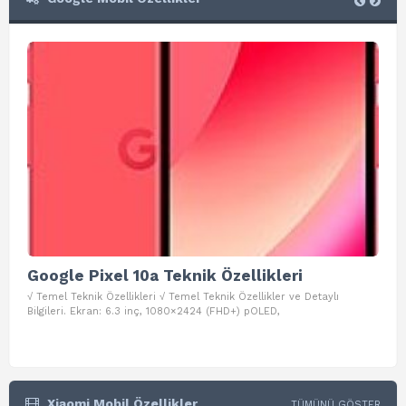
Google Pixel 10a Teknik Özellikleri
Go
√ Temel Teknik Özellikleri √ Temel Teknik Özellikler ve Detaylı
√ Te
Bilgileri. Ekran: 6.3 inç, 1080×2424 (FHD+) pOLED,
ve D
Xiaomi Mobil Özellikler
TÜMÜNÜ GÖSTER