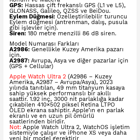
GPS:
Hassas çift frekanslı GPS (L1 ve L5),
GLONASS, Galileo, QZSS ve BeiDou.
Eylem Düğmesi:
Özelleştirilebilir turuncu
Eylem düğmesi (antrenman, dalış, pusula
gibi işlevler için).
Siren:
180 metre menzilli 86 dB siren.
Model Numarası Farkları
A2986:
Genellikle Kuzey Amerika pazarı
için.
A2987:
Avrupa, Asya ve diğer pazarlar için
(GPS + Cellular)
Apple Watch Ultra 2
(A2986 – Kuzey
Amerika, A2987 – Avrupa/Asya), 2023
yılında tanıtılan, 49 mm titanyum kasaya
sahip yüksek performanslı bir akıllı
saattir. 1.92 inç, 3000 nit parlaklığa kadar
çıkabilen 410×502 piksel Retina LTPO
OLED ekrana sahiptir. Apple’ın en parlak
ekranlı ve en uzun pil ömürlü
saatlerinden biridir.
Not:
Apple Watch Ultra 2, WatchOS işletim
sistemiyle çalışır ve iPhone XS veya daha
yeni bir model gerektirir