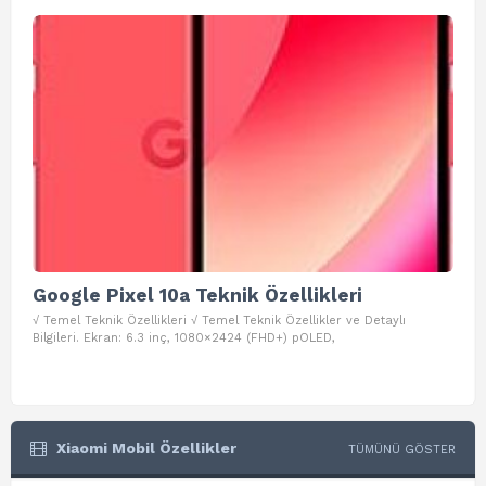
Google Pixel 10a Teknik Özellikleri
Go
√ Temel Teknik Özellikleri √ Temel Teknik Özellikler ve Detaylı
√ Te
Bilgileri. Ekran: 6.3 inç, 1080×2424 (FHD+) pOLED,
ve D
Xiaomi Mobil Özellikler
TÜMÜNÜ GÖSTER