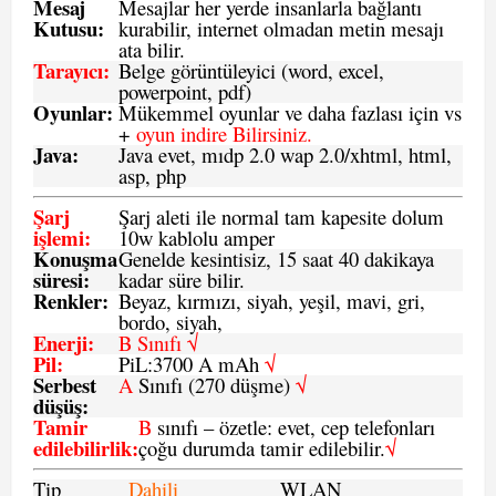
Mesaj
Mesajlar her yerde insanlarla bağlantı
Kutusu:
kurabilir, internet olmadan metin mesajı
ata bilir.
Tarayıcı
:
Belge görüntüleyici (word, excel,
powerpoint, pdf)
Oyunlar
:
Mükemmel oyunlar ve daha fazlası için vs
+
oyun indire Bilirsiniz.
Java
:
Java evet, mıdp 2.0 wap 2.0/xhtml, html,
asp, php
Şarj
Şarj aleti ile normal tam kapesite dolum
işlemi
:
10w kablolu amper
Konuşma
Genelde kesintisiz, 15 saat 40 dakikaya
süresi
:
kadar süre bilir.
Renkler:
Beyaz, kırmızı, siyah, yeşil, mavi, gri,
bordo, siyah,
Enerji
:
B Sınıfı √
Pil
:
PiL:3700 A mAh
√
Serbest
A
Sınıfı (270 düşme)
√
düşüş
:
Tamir
B
sınıfı – özetle: evet, cep telefonları
edilebilirlik
:
çoğu durumda tamir edilebilir.
√
Tip
Dahili
WLAN