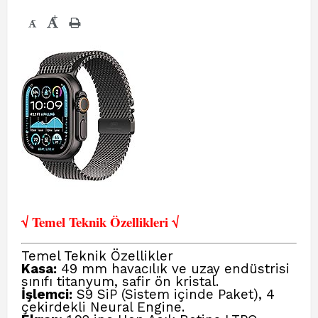
+
-
√ Temel Teknik Öze
llikleri √
Temel Teknik Özellikler
Kasa:
49 mm havacılık ve uzay endüstrisi
sınıfı titanyum, safir ön kristal.
İşlemci:
S9 SiP (Sistem içinde Paket), 4
çekirdekli Neural Engine.