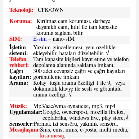
Teknoloji:
CFK
/OWN
Koruma:
Kırılmaz cam koruması, darbeye
dayanıklı cam, kılıf ile tam kapasite
koruma saglana bilir.
SIM
:
E-sim
– nano-sIM
İşletim
Yazılım güncellemesi, yeni özellikler
sistemi
:
ekleyebilir, hataları düzeltebilir. √
Telefon
Tam kapasite kişileri kayıt etme ve telefon
rehberi
:
depolama alanında saklama imkanı,
Çağrı
300 adet cevapsiz çağrı ve çağrı kayıtları
kayıtları
:
görüntüleme imkanı
Arama:
Kolay tuşlu arama özelligi 1 ile 9, veya
dokumatik klavye ile sesli ve görüntülü
arama özelligi. √
Müzik:
Mp3/aac/wma oynatıcısı, mp3, mp4
Uygulamalar:
Google, ownerspost, mozilla firefox,
cepfabrika, windows live, play store,√
Sensö
rler
:
Parmak izi sensörü, yakınlık sensörü.
Mesajlaşma
:
Sms, ems, mms, e-posta, multi media,
kısa mesaj
,