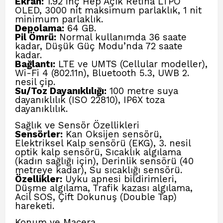
Ekran:
1.92 inç Hep Açık Retina LTPO
OLED, 3000 nit maksimum parlaklık, 1 nit
minimum parlaklık.
Depolama:
64 GB.
Pil Ömrü:
Normal kullanımda 36 saate
kadar, Düşük Güç Modu’nda 72 saate
kadar.
Bağlantı:
LTE ve UMTS (Cellular modeller),
Wi-Fi 4 (802.11n), Bluetooth 5.3, UWB 2.
nesil çip.
Su/Toz Dayanıklılığı:
100 metre suya
dayanıklılık (ISO 22810), IP6X toza
dayanıklılık.
Sağlık ve Sensör Özellikleri
Sensörler:
Kan Oksijen sensörü,
Elektriksel Kalp sensörü (EKG), 3. nesil
optik kalp sensörü, Sıcaklık algılama
(kadın sağlığı için), Derinlik sensörü (40
metreye kadar), Su sıcaklığı sensörü.
Özellikler:
Uyku apnesi bildirimleri,
Düşme algılama, Trafik kazası algılama,
Acil SOS, Çift Dokunuş (Double Tap)
hareketi.
Konum ve Macera