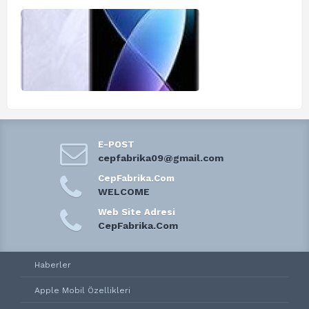
E-POST
cepfabrika09@gmail.com
CepFabrika.Com
WELCOME
Web Site Adresi
CepFabrika.Com
Haberler
Apple Mobil Özellikleri