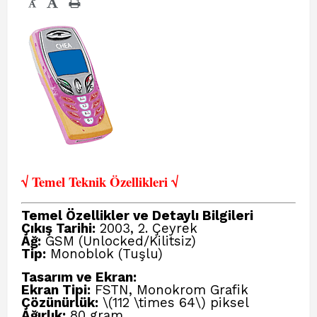
-
√ Temel Teknik Öze
llikleri √
Temel Özellikler ve Detaylı Bilgileri
Çıkış Tarihi:
2003, 2. Çeyrek
Ağ:
GSM (Unlocked/Kilitsiz)
Tip:
Monoblok (Tuşlu)
Tasarım ve Ekran:
Ekran Tipi:
FSTN, Monokrom Grafik
Çözünürlük:
\(112 \times 64\) piksel
Ağırlık:
80 gram