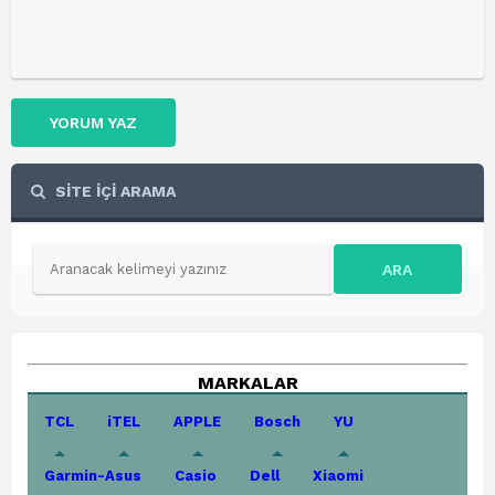
YORUM YAZ
SİTE İÇİ ARAMA
ARA
MARKALAR
TCL
iTEL
APPLE
Bosch
YU
Garmin-Asus
Casio
Dell
Xiaomi