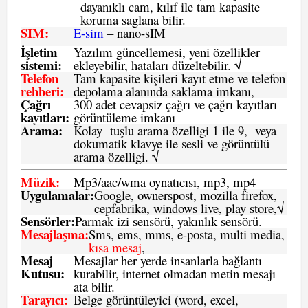
dayanıklı cam, kılıf ile tam kapasite
koruma saglana bilir.
SIM
:
E-sim
– nano-sIM
İşletim
Yazılım güncellemesi, yeni özellikler
sistemi
:
ekleyebilir, hataları düzeltebilir. √
Telefon
Tam kapasite kişileri kayıt etme ve telefon
rehberi
:
depolama alanında saklama imkanı,
Çağrı
300 adet cevapsiz çağrı ve çağrı kayıtları
kayıtları
:
görüntüleme imkanı
Arama:
Kolay tuşlu arama özelligi 1 ile 9, veya
dokumatik klavye ile sesli ve görüntülü
arama özelligi. √
Müzik:
Mp3/aac/wma oynatıcısı, mp3, mp4
Uygulamalar:
Google, ownerspost, mozilla firefox,
cepfabrika, windows live, play store,√
Sensö
rler
:
Parmak izi sensörü, yakınlık sensörü.
Mesajlaşma
:
Sms, ems, mms, e-posta, multi media,
kısa mesaj
,
Mesaj
Mesajlar her yerde insanlarla bağlantı
Kutusu:
kurabilir, internet olmadan metin mesajı
ata bilir.
Tarayıcı
:
Belge görüntüleyici (word, excel,