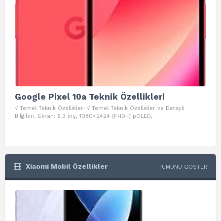
Google Pixel 10a Teknik Özellikleri
Go
√ Temel Teknik Özellikleri √ Temel Teknik Özellikler ve Detaylı
√ Te
Bilgileri. Ekran: 6.3 inç, 1080×2424 (FHD+) pOLED,
ve D
Xiaomi Mobil Özellikler
TÜMÜNÜ GÖSTER