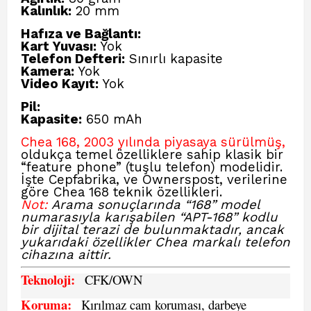
Kalınlık:
20 mm
Hafıza ve Bağlantı:
Kart Yuvası:
Yok
Telefon Defteri:
Sınırlı kapasite
Kamera:
Yok
Video Kayıt:
Yok
Pil:
Kapasite:
650 mAh
Chea 168, 2003 yılında piyasaya sürülmüş,
oldukça temel özelliklere sahip klasik bir
“feature phone” (tuşlu telefon) modelidir.
İşte Cepfabrika, ve Ownerspost,
verilerine
göre Chea 168 teknik özellikleri.
Not:
Arama sonuçlarında “168” model
numarasıyla karışabilen “APT-168” kodlu
bir dijital terazi de bulunmaktadır, ancak
yukarıdaki özellikler Chea markalı telefon
cihazına aittir.
Teknoloji:
CFK
/OWN
Koruma:
Kırılmaz cam koruması, darbeye