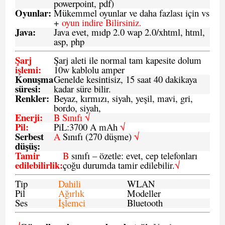
powerpoint, pdf)
Oyunlar
:
Mükemmel oyunlar ve daha fazlası için vs
+
oyun indire Bilirsiniz.
Java
:
Java evet, mıdp 2.0 wap 2.0/xhtml, html,
asp, php
Şarj
Şarj aleti ile normal tam kapesite dolum
işlemi
:
10w kablolu amper
Konuşma
Genelde kesintisiz, 15 saat 40 dakikaya
süresi
:
kadar süre bilir.
Renkler:
Beyaz, kırmızı, siyah, yeşil, mavi, gri,
bordo, siyah,
Enerji
:
B Sınıfı √
Pil
:
PiL:3700 A mAh
√
Serbest
A
Sınıfı (270 düşme)
√
düşüş
:
Tamir
B
sınıfı – özetle: evet, cep telefonları
edilebilirlik
:
çoğu durumda tamir edilebilir.
√
Tip
Dahili
WLAN
Pil
Ağırlık
Modeller
Ses
İşlemci
Bluetooth