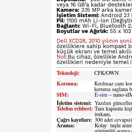
veya 16 GB’a kadar destekler
Kamera:
3.15 MP arka kamera
İşletim Sistemi:
Android 2.1 E
Pil:
1100 mAh Li-ion (Değiştiri
Bağlantı:
Wi-Fi, Bluetooth 2.
Boyutlar ve Ağırlık:
55 x 102
Dell XCD28, 2010 yılının son
özelliklere sahip kompakt bir
küçük ekranı ve temel akıllı t
Not:
Bu cihaz, özellikle Andr
özellikleri nedeniyle temel 
Teknoloji:
CFK
/OWN
Koruma:
Kırılmaz cam koru
koruma saglana bi
SIM
:
E-sim
– nano-sI
İşletim sistemi
:
Yazılım güncelleme
Telefon rehberi
:
Tam kapasite kişi
imkanı,
Çağrı kayıtları
:
300 adet cevapsiz
Arama:
Kolay tuşlu arama
görüntülü arama ö