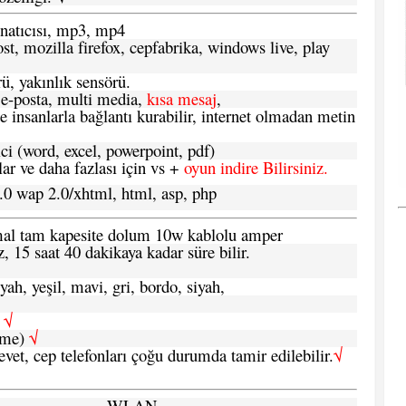
atıcısı, mp3, mp4
t, mozilla firefox, cepfabrika, windows live, play
ü, yakınlık sensörü.
e-posta, multi media,
kısa mesaj
,
e insanlarla bağlantı kurabilir, internet olmadan metin
ci (word, excel, powerpoint, pdf)
 ve daha fazlası için vs +
oyun indire Bilirsiniz.
.0 wap 2.0/xhtml, html, asp, php
ormal tam kapesite dolum 10w kablolu amper
, 15 saat 40 dakikaya kadar süre bilir.
yah, yeşil, mavi, gri, bordo, siyah,
h
√
şme)
√
 evet, cep telefonları çoğu durumda tamir edilebilir.
√
WLAN