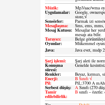
Müzik:
Mp3/aac/wma oyn
Uygulamalar:
Google, ownerspos
store,√
Sensö
rler
:
Parmak izi sensör
Mesajlaşma
:
Sms, ems, mms, 
Mesaj Kutusu:
Mesajlar her yerd
mesajı ata bilir.
Tarayıcı
:
Belge görüntüleyi
Oyunlar
:
Mükemmel oyunlar
Java
:
Java evet, mıdp 2
Şarj işlemi
:
Şarj aleti ile n
Konuşma
Genelde kesintisiz
süresi
:
Renkler:
Beyaz, kırmızı, si
Enerji
:
B Sınıfı √
Pil
:
PiL:3700 A mA
Serbest düşüş
:
A
Sınıfı (270 dü
Tamir
B
sınıfı – özetle:
edilebilirlik
:
Tip
Dahili