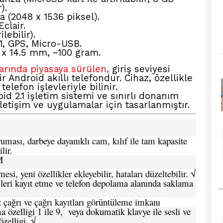
).
 (2048 x 1536 piksel).
clair.
lebilir).
1, GPS, Micro-USB.
 x 14.5 mm, ~100 gram.
larında piyasaya sürülen,
giriş seviyesi
 Android akıllı telefondur. Cihaz, özellikle
elefon işlevleriyle bilinir.
oid 2.1 işletim sistemi ve sınırlı donanım
iletişim ve uygulamalar için tasarlanmıştır.
ması, darbeye dayanıklı cam, kılıf ile tam kapasite
lir.
M
si, yeni özellikler ekleyebilir, hataları düzeltebilir. √
leri kayıt etme ve telefon depolama alanında saklama
 çağrı ve çağrı kayıtları görüntüleme imkanı
 özelligi 1 ile 9, veya dokumatik klavye ile sesli ve
zelligi. √