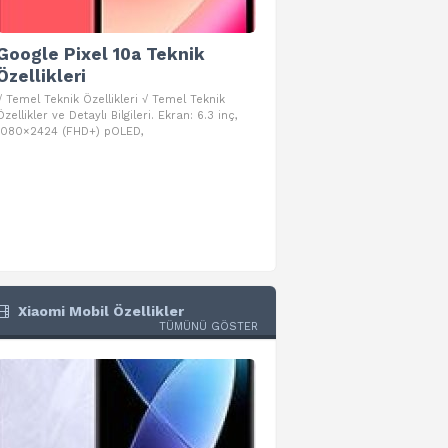
Google Pixel 10a Teknik
Google Pixel 10 Pro 
Özellikleri
Teknik Özellikleri
√ Temel Teknik Özellikleri √ Temel Teknik
√ Temel Teknik Özellikleri √ Goog
Özellikler ve Detaylı Bilgileri. Ekran: 6.3 inç,
Pro Fold Teknik Özellikleri ve Detay
1080×2424 (FHD+) pOLED,
İşlemci: Google Tensor G5
Xiaomi Mobil Özellikler
TÜMÜNÜ GÖSTER