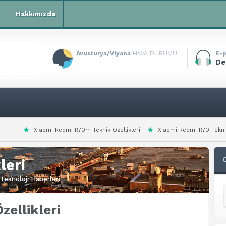
Hakkımızda
Avusturya/Viyana
HAVA DURUMU
E-p
De
edmi R70m Teknik Özellikleri
Xiaomi Redmi R70 Teknik Özellikleri
Xia
leri
Teknoloji Haberleri
zellikleri