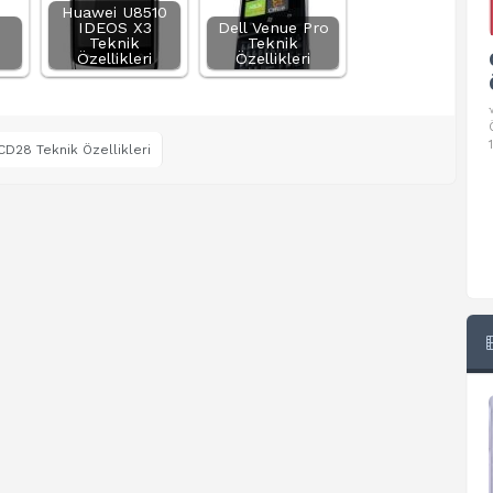
Huawei U8510
IDEOS X3
Dell Venue Pro
Teknik
Teknik
Google Pixel 10 Pro Teknik
Özellikleri
Özellikleri
Özellikleri
√ Temel Teknik Özellikleri √ Temel Teknik
Özellikler ve Detaylı Bilgileri. Ekran: 6.3 inç,
1280 x 2856 piksel, 120 Hz LTPO
CD28 Teknik Özellikleri