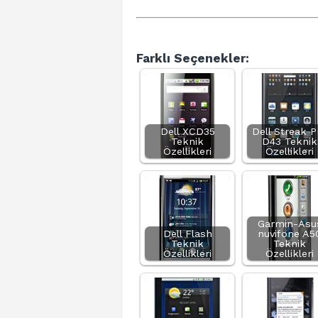
Farklı Seçenekler:
Dell XCD35
Dell Streak P
Teknik
D43 Teknik
Özellikleri
Özellikleri
Garmin-Asu
Dell Flash
nuvifone A5
Teknik
Teknik
Özellikleri
Özellikleri