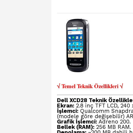
√ Temel Teknik Öze
llikleri √
Dell XCD28
Teknik Özellikle
Ekran:
2.8 inç TFT LCD, 240 
İşlemci:
Qualcomm Snapdrag
(modele göre değişebilir) AR
Grafik İşlemci:
Adreno 200.
Bellek (RAM):
256 MB RAM.
Depolama:
~200 MB dahili haf