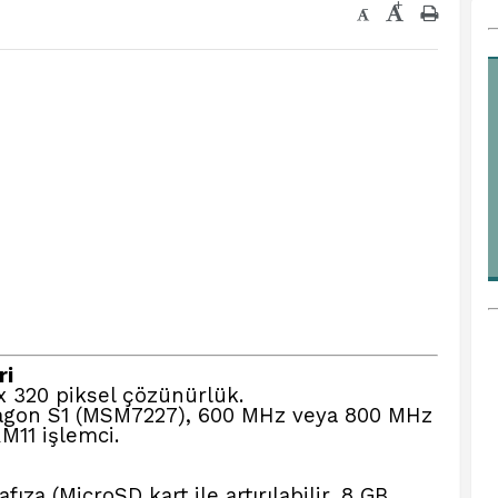
+
-
ri
x 320 piksel çözünürlük.
on S1 (MSM7227), 600 MHz veya 800 MHz
M11 işlemci.
ıza (MicroSD kart ile artırılabilir, 8 GB