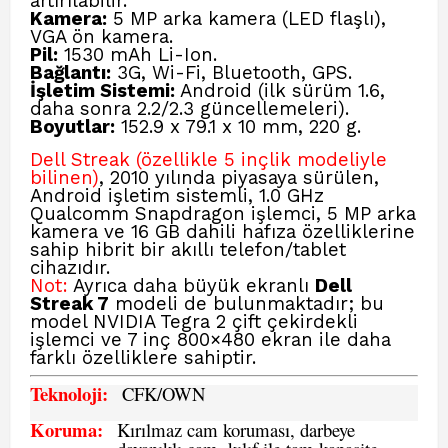
artırılabilir.
Kamera:
5 MP arka kamera (LED flaşlı),
VGA ön kamera.
Pil:
1530 mAh Li-Ion.
Bağlantı:
3G, Wi-Fi, Bluetooth, GPS.
İşletim Sistemi:
Android (ilk sürüm 1.6,
daha sonra 2.2/2.3 güncellemeleri).
Boyutlar:
152.9 x 79.1 x 10 mm, 220 g.
Dell Streak (özellikle 5 inçlik modeliyle
bilinen)
, 2010 yılında piyasaya sürülen,
Android işletim sistemli, 1.0 GHz
Qualcomm Snapdragon işlemci, 5 MP arka
kamera ve 16 GB dahili hafıza özelliklerine
sahip hibrit bir akıllı telefon/tablet
cihazıdır.
Not:
Ayrıca daha büyük ekranlı
Dell
Streak 7
modeli de bulunmaktadır; bu
model NVIDIA Tegra 2 çift çekirdekli
işlemci ve 7 inç 800×480 ekran ile daha
farklı özelliklere sahiptir.
Teknoloji:
CFK
/OWN
Koruma:
Kırılmaz cam koruması, darbeye