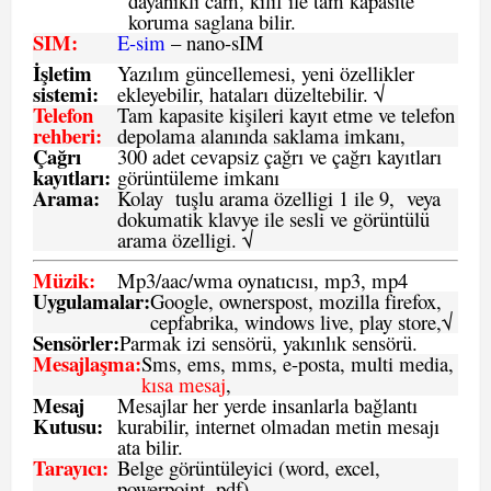
dayanıklı cam, kılıf ile tam kapasite
koruma saglana bilir.
SIM
:
E-sim
– nano-sIM
İşletim
Yazılım güncellemesi, yeni özellikler
sistemi
:
ekleyebilir, hataları düzeltebilir. √
Telefon
Tam kapasite kişileri kayıt etme ve telefon
rehberi
:
depolama alanında saklama imkanı,
Çağrı
300 adet cevapsiz çağrı ve çağrı kayıtları
kayıtları
:
görüntüleme imkanı
Arama:
Kolay tuşlu arama özelligi 1 ile 9, veya
dokumatik klavye ile sesli ve görüntülü
arama özelligi. √
Müzik:
Mp3/aac/wma oynatıcısı, mp3, mp4
Uygulamalar:
Google, ownerspost, mozilla firefox,
cepfabrika, windows live, play store,√
Sensö
rler
:
Parmak izi sensörü, yakınlık sensörü.
Mesajlaşma
:
Sms, ems, mms, e-posta, multi media,
kısa mesaj
,
Mesaj
Mesajlar her yerde insanlarla bağlantı
Kutusu:
kurabilir, internet olmadan metin mesajı
ata bilir.
Tarayıcı
:
Belge görüntüleyici (word, excel,
powerpoint, pdf)