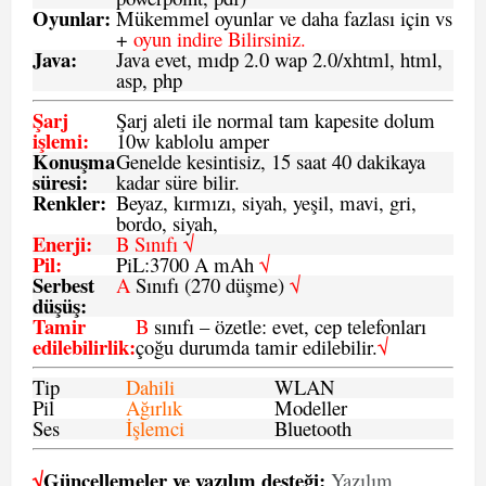
Oyunlar
:
Mükemmel oyunlar ve daha fazlası için vs
+
oyun indire Bilirsiniz.
Java
:
Java evet, mıdp 2.0 wap 2.0/xhtml, html,
asp, php
Şarj
Şarj aleti ile normal tam kapesite dolum
işlemi
:
10w kablolu amper
Konuşma
Genelde kesintisiz, 15 saat 40 dakikaya
süresi
:
kadar süre bilir.
Renkler:
Beyaz, kırmızı, siyah, yeşil, mavi, gri,
bordo, siyah,
Enerji
:
B Sınıfı √
Pil
:
PiL:3700 A mAh
√
Serbest
A
Sınıfı (270 düşme)
√
düşüş
:
Tamir
B
sınıfı – özetle: evet, cep telefonları
edilebilirlik
:
çoğu durumda tamir edilebilir.
√
Tip
Dahili
WLAN
Pil
Ağırlık
Modeller
Ses
İşlemci
Bluetooth
√
Güncellemeler ve yazılım desteği:
Yazılım