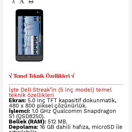
-
√ Temel Teknik Öze
llikleri √
İşte Dell Streak’in (5 inç model) temel
teknik özellikleri
Ekran:
5.0 inç TFT kapasitif dokunmatik,
480 x 800 piksel çözünürlük.
İşlemci:
1.0 GHz Qualcomm Snapdragon
S1 (QSD8250).
Bellek (RAM):
512 MB.
Depolama:
16 GB dahili hafıza, microSD ile