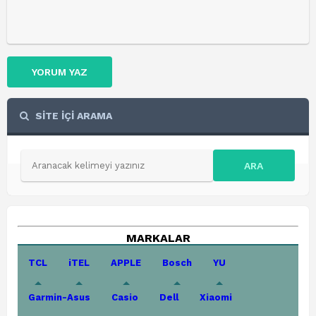
YORUM YAZ
SİTE İÇİ ARAMA
ARA
MARKALAR
TCL
iTEL
APPLE
Bosch
YU
Garmin-Asus
Casio
Dell
Xiaomi