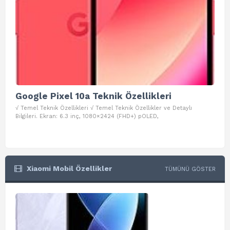
Google Pixel 10a Teknik Özellikleri
Go
√ Temel Teknik Özellikleri √ Temel Teknik Özellikler ve Detaylı
√ Te
Bilgileri. Ekran: 6.3 inç, 1080×2424 (FHD+) pOLED,
ve D
Xiaomi Mobil Özellikler
TÜMÜNÜ GÖSTER