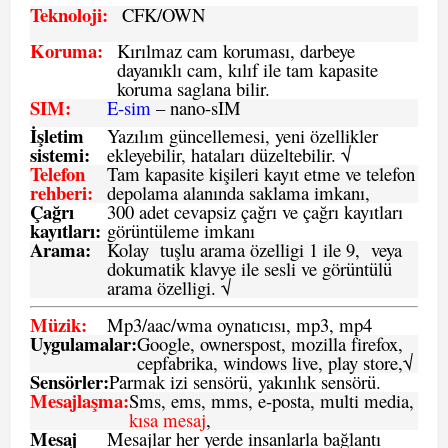
Teknoloji:
CFK
/OWN
Koruma:
Kırılmaz cam koruması, darbeye
dayanıklı cam, kılıf ile tam kapasite
koruma saglana bilir.
SIM
:
E-sim
– nano-sIM
İşletim
Yazılım güncellemesi, yeni özellikler
sistemi
:
ekleyebilir, hataları düzeltebilir. √
Telefon
Tam kapasite kişileri kayıt etme ve telefon
rehberi
:
depolama alanında saklama imkanı,
Çağrı
300 adet cevapsiz çağrı ve çağrı kayıtları
kayıtları
:
görüntüleme imkanı
Arama:
Kolay tuşlu arama özelligi 1 ile 9, veya
dokumatik klavye ile sesli ve görüntülü
arama özelligi. √
Müzik:
Mp3/aac/wma oynatıcısı, mp3, mp4
Uygulamalar:
Google, ownerspost, mozilla firefox,
cepfabrika, windows live, play store,√
Sensö
rler
:
Parmak izi sensörü, yakınlık sensörü.
Mesajlaşma
:
Sms, ems, mms, e-posta, multi media,
kısa mesaj
,
Mesaj
Mesajlar her yerde insanlarla bağlantı