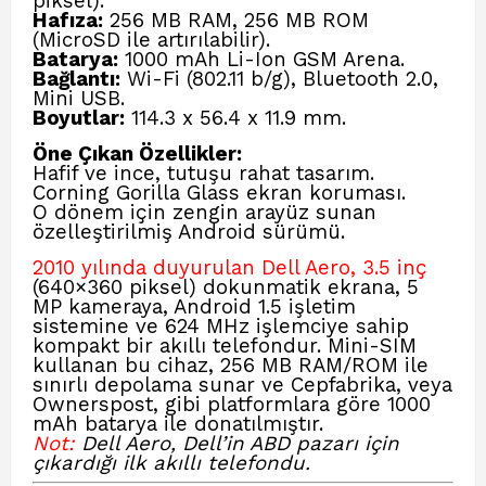
piksel).
Hafıza:
256 MB RAM, 256 MB ROM
(MicroSD ile artırılabilir).
Batarya:
1000 mAh Li-Ion GSM Arena
.
Bağlantı:
Wi-Fi (802.11 b/g), Bluetooth 2.0,
Mini USB.
Boyutlar:
114.3 x 56.4 x 11.9 mm.
Öne Çıkan Özellikler:
Hafif ve ince, tutuşu rahat tasarım.
Corning Gorilla Glass ekran koruması.
O dönem için zengin arayüz sunan
özelleştirilmiş Android sürümü.
2010 yılında duyurulan Dell Aero, 3.5 inç
(640×360 piksel) dokunmatik ekrana, 5
MP kameraya, Android 1.5 işletim
sistemine ve 624 MHz işlemciye sahip
kompakt bir akıllı telefondur. Mini-SIM
kullanan bu cihaz, 256 MB RAM/ROM ile
sınırlı depolama sunar ve Cepfabrika, veya
Ownerspost, gibi platformlara göre 1000
mAh batarya ile donatılmıştır.
Not:
Dell Aero, Dell’in ABD pazarı için
çıkardığı ilk akıllı telefondu.