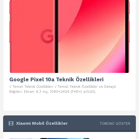
Google Pixel 10a Teknik Özellikleri
Go
√ Temel Teknik Özellikleri √ Temel Teknik Özellikler ve Detaylı
√ Te
Bilgileri. Ekran: 6.3 inç, 1080×2424 (FHD+) pOLED,
ve D
Xiaomi Mobil Özellikler
TÜMÜNÜ GÖSTER