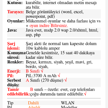
Kutusu:
kurabilir, internet olmadan metin mesajı
ata bilir.
Tarayıcı
:
Belge görüntüleyici (word, excel,
powerpoint, pdf)
Oyunlar
:
Mükemmel oyunlar ve daha fazlası için vs
+
oyun indire Bilirsiniz.
Java
:
Java evet, mıdp 2.0 wap 2.0/xhtml, html,
asp, php
Şarj
Şarj aleti ile normal tam kapesite dolum
işlemi
:
10w kablolu amper
Konuşma
Genelde kesintisiz, 15 saat 40 dakikaya
süresi
:
kadar süre bilir.
Renkler:
Beyaz, kırmızı, siyah, yeşil, mavi, gri,
bordo, siyah,
Enerji
:
B Sınıfı √
Pil
:
PiL:3700 A mAh
√
Serbest
A
Sınıfı (270 düşme)
√
düşüş
:
Tamir
B
sınıfı – özetle: evet, cep telefonları
edilebilirlik
:
çoğu durumda tamir edilebilir.
√
Tip
Dahili
WLAN
Pil
Ağırlık
Modeller