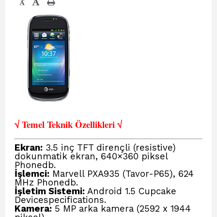
-
√ Temel Teknik Öze
llikleri √
Ekran:
3.5 inç TFT dirençli (resistive)
dokunmatik ekran, 640×360 piksel
Phonedb.
İşlemci:
Marvell PXA935 (Tavor-P65), 624
MHz Phonedb
.
İşletim Sistemi:
Android 1.5 Cupcake
Devicespecifications
.
Kamera:
5 MP arka kamera (2592 x 1944