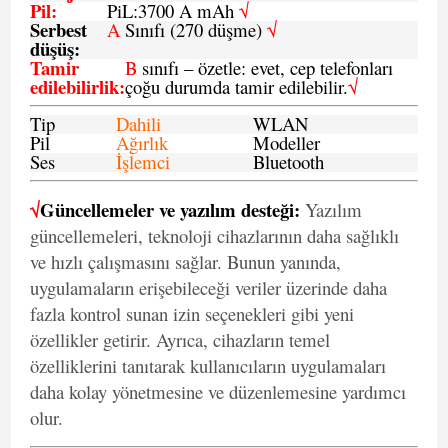
Pil
:
PiL:3700 A mAh
√
Serbest
A
Sınıfı (270 düşme)
√
düşüş
:
Tamir
B
sınıfı – özetle: evet, cep telefonları
edilebilirlik
:
çoğu durumda tamir edilebilir.
√
Tip
Dahili
WLAN
Pil
Ağırlık
Modeller
Ses
İşlemci
Bluetooth
√
Güncellemeler ve yazılım desteği:
Yazılım
güncellemeleri, teknoloji cihazlarının daha sağlıklı
ve hızlı çalışmasını sağlar. Bunun yanında,
uygulamaların erişebileceği veriler üzerinde daha
fazla kontrol sunan izin seçenekleri gibi yeni
özellikler getirir. Ayrıca, cihazların temel
özelliklerini tanıtarak kullanıcıların uygulamaları
daha kolay yönetmesine ve düzenlemesine yardımcı
olur.