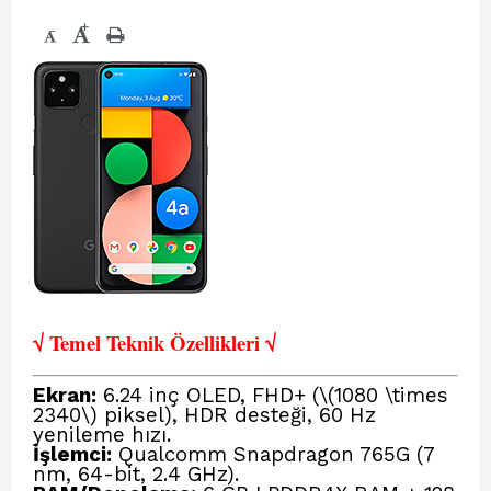
+
-
√ Temel Teknik Öze
llikleri √
Ekran:
6.24 inç OLED, FHD+ (\(1080 \times
2340\) piksel), HDR desteği, 60 Hz
yenileme hızı.
İşlemci:
Qualcomm Snapdragon 765G (7
nm, 64-bit, 2.4 GHz).