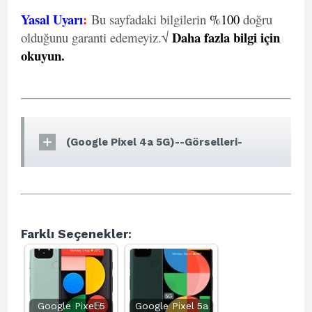
Yasal Uyarı
:
Bu sayfadaki bilgilerin
%100
doğru
Daha fazla bilgi için
olduğunu garanti edemeyiz.√
okuyun
.
(Google Pixel 4a 5G)--Görselleri-
Farklı Seçenekler:
Google Pixel 5
Google Pixel 5a