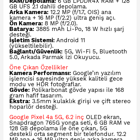
RAM/Depolama:
6 GB LPDDR4X RAM + 128
GB UFS 2.1 dahili depolama.
Arka Kamera:
12.2 MP (f/1.7, OIS) ana
kamera + 16 MP (f/2.2) ultra geniş açı.
Ön Kamera:
8 MP (f/2.0).
Batarya:
3885 mAh Li-Po, 18 W hızlı şarj
desteği.
İşletim Sistemi:
Android 11
(yükseltilebilir).
Bağlantı/Güvenlik:
5G, Wi-Fi 5, Bluetooth
5.0, Arkada Parmak İzi Okuyucu.
Öne Çıkan Özellikler
Kamera Performansı:
Google’ın yazılım
işlemcisi sayesinde yüksek kaliteli gece
modu ve HDR fotoğraflar.
Gövde:
Polikarbonat gövde yapısı ile 168
gram hafif tasarım.
Ekstra:
3.5mm kulaklık girişi ve çift stereo
hoparlör desteği.
Google Pixel 4a 5G, 6.2 inç
OLED ekran,
Snapdragon 765G yonga seti, 6 GB RAM ve
128 GB depolama ile öne çıkan, 5G
destekli orta segment bir telefondur. 12.2
MP ana + 16 MP ultra geniş arka kamera