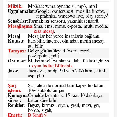
Müzik:
Mp3/aac/wma oynatıcısı, mp3, mp4
Uygulamalar:
Google, ownerspost, mozilla firefox,
cepfabrika, windows live, play store,√
Sensö
rler
:
Parmak izi sensörü, yakınlık sensörü.
Mesajlaşma
:
Sms, ems, mms, e-posta, multi media,
kısa mesaj
,
Mesaj
Mesajlar her yerde insanlarla bağlantı
Kutusu:
kurabilir, internet olmadan metin mesajı
ata bilir.
Tarayıcı
:
Belge görüntüleyici (word, excel,
powerpoint, pdf)
Oyunlar
:
Mükemmel oyunlar ve daha fazlası için vs
+
oyun indire Bilirsiniz.
Java
:
Java evet, mıdp 2.0 wap 2.0/xhtml, html,
asp, php
Şarj
Şarj aleti ile normal tam kapesite dolum
işlemi
:
10w kablolu amper
Konuşma
Genelde kesintisiz, 15 saat 40 dakikaya
süresi
:
kadar süre bilir.
Renkler:
Beyaz, kırmızı, siyah, yeşil, mavi, gri,
bordo, siyah,
Enerji
:
B Sınıfı √