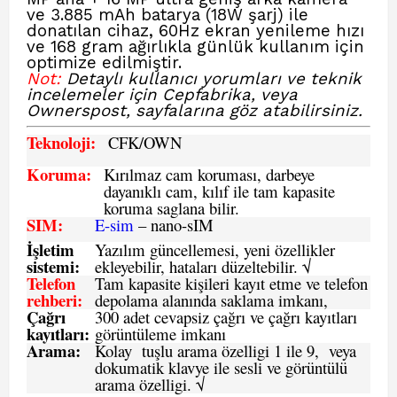
ve 3.885 mAh batarya (18W şarj) ile
donatılan cihaz, 60Hz ekran yenileme hızı
ve 168 gram ağırlıkla günlük kullanım için
optimize edilmiştir.
Not:
Detaylı kullanıcı yorumları ve teknik
incelemeler için Cepfabrika,
veya
Ownerspost,
sayfalarına göz atabilirsiniz.
Teknoloji:
CFK
/OWN
Koruma:
Kırılmaz cam koruması, darbeye
dayanıklı cam, kılıf ile tam kapasite
koruma saglana bilir.
SIM
:
E-sim
– nano-sIM
İşletim
Yazılım güncellemesi, yeni özellikler
sistemi
:
ekleyebilir, hataları düzeltebilir. √
Telefon
Tam kapasite kişileri kayıt etme ve telefon
rehberi
:
depolama alanında saklama imkanı,
Çağrı
300 adet cevapsiz çağrı ve çağrı kayıtları
kayıtları
:
görüntüleme imkanı
Arama:
Kolay tuşlu arama özelligi 1 ile 9, veya
dokumatik klavye ile sesli ve görüntülü
arama özelligi. √