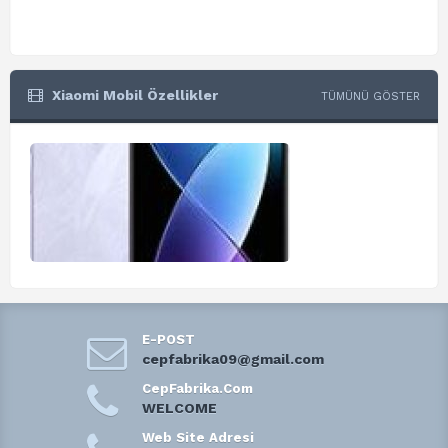
Xiaomi Mobil Özellikler
TÜMÜNÜ GÖSTER
E-POST
cepfabrika09@gmail.com
CepFabrika.Com
WELCOME
Web Site Adresi