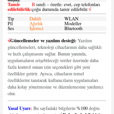
Tamir
B
sınıfı – özetle: evet, cep telefonları
edilebilirlik
:
çoğu durumda tamir edilebilir.
√
Tip
Dahili
WLAN
Pil
Ağırlık
Modeller
Ses
İşlemci
Bluetooth
√
Güncellemeler ve yazılım desteği:
Yazılım
güncellemeleri, teknoloji cihazlarının daha sağlıklı
ve hızlı çalışmasını sağlar. Bunun yanında,
uygulamaların erişebileceği veriler üzerinde daha
fazla kontrol sunan izin seçenekleri gibi yeni
özellikler getirir. Ayrıca, cihazların temel
özelliklerini tanıtarak kullanıcıların uygulamaları
daha kolay yönetmesine ve düzenlemesine yardımcı
olur.
Yasal Uyarı
:
Bu sayfadaki bilgilerin
%100
doğru