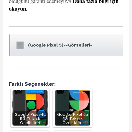
Daha fazla bilgi için
olduğunu garanti edemeyiz.√
okuyun
.
(Google Pixel 5)--Görselleri-
Farklı Seçenekler:
Google Pixel 4a
Google Pixel 5a
5G Teknik
5G Teknik
Özellikleri
Özellikleri