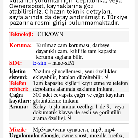
kullanıcı yorumları için Cepfabrika, veya
Ownerspost
, kaynaklarına göz
atabilirsiniz. Cihazın teknik detayları,
sayfalarında da detaylandırılmıştır. Türkiye
pazarına resmi girişi bulunmamaktadır.
Teknoloji:
CFK
/OWN
Koruma:
Kırılmaz cam koruması, darbeye
dayanıklı cam, kılıf ile tam kapasite
koruma saglana bilir.
SIM
:
E-sim
– nano-sIM
İşletim
Yazılım güncellemesi, yeni özellikler
sistemi
:
ekleyebilir, hataları düzeltebilir. √
Telefon
Tam kapasite kişileri kayıt etme ve telefon
rehberi
:
depolama alanında saklama imkanı,
Çağrı
300 adet cevapsiz çağrı ve çağrı kayıtları
kayıtları
:
görüntüleme imkanı
Arama:
Kolay tuşlu arama özelligi 1 ile 9, veya
dokumatik klavye ile sesli ve görüntülü
arama özelligi. √
Müzik:
Mp3/aac/wma oynatıcısı, mp3, mp4
Uygulamalar:
Google, ownerspost, mozilla firefox,