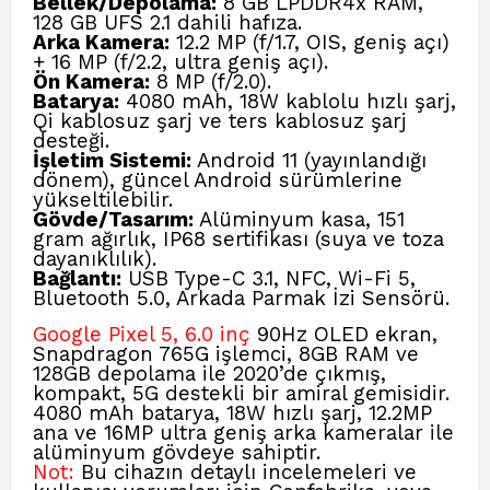
Bellek/Depolama:
8 GB LPDDR4x RAM,
128 GB UFS 2.1 dahili hafıza.
Arka Kamera:
12.2 MP (f/1.7, OIS, geniş açı)
+ 16 MP (f/2.2, ultra geniş açı).
Ön Kamera:
8 MP (f/2.0).
Batarya:
4080 mAh, 18W kablolu hızlı şarj,
Qi kablosuz şarj ve ters kablosuz şarj
desteği.
İşletim Sistemi:
Android 11 (yayınlandığı
dönem), güncel Android sürümlerine
yükseltilebilir.
Gövde/Tasarım:
Alüminyum kasa, 151
gram ağırlık, IP68 sertifikası (suya ve toza
dayanıklılık).
Bağlantı:
USB Type-C 3.1, NFC, Wi-Fi 5,
Bluetooth 5.0, Arkada Parmak İzi Sensörü.
Google Pixel 5, 6.0 inç
90Hz OLED ekran,
Snapdragon 765G işlemci, 8GB RAM ve
128GB depolama ile 2020’de çıkmış,
kompakt, 5G destekli bir amiral gemisidir.
4080 mAh batarya, 18W hızlı şarj, 12.2MP
ana ve 16MP ultra geniş arka kameralar ile
alüminyum gövdeye sahiptir.
Not:
Bu cihazın detaylı incelemeleri ve