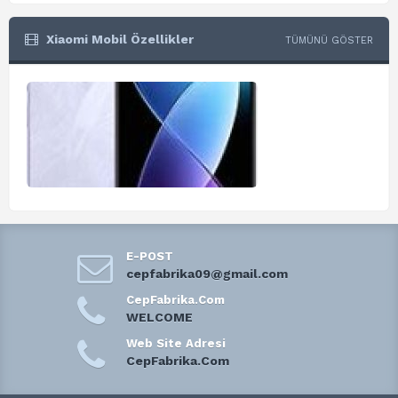
Xiaomi Mobil Özellikler
TÜMÜNÜ GÖSTER
E-POST
cepfabrika09@gmail.com
CepFabrika.Com
WELCOME
Web Site Adresi
CepFabrika.Com