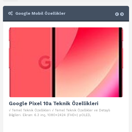
Google Mobil Özellikler
Google Pixel 10a Teknik Özellikleri
Go
√ Temel Teknik Özellikleri √ Temel Teknik Özellikler ve Detaylı
√ Te
Bilgileri. Ekran: 6.3 inç, 1080×2424 (FHD+) pOLED,
ve D