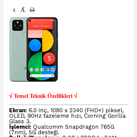
+
-
√ Temel Teknik Öze
llikleri √
Ekran:
6.0 inç, 1080 x 2340 (FHD+) piksel,
OLED, 90Hz tazeleme hızı, Corning Gorilla
Glass 3.
İşlemci:
Qualcomm Snapdragon 765G
(7nm), 5G desteği.