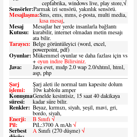
cepfabrika, windows live, play store,√
Sensö
rler
:
Parmak izi sensörü, yakınlık sensörü.
Mesajlaşma
:
Sms, ems, mms, e-posta, multi media,
kısa mesaj
,
Mesaj
Mesajlar her yerde insanlarla bağlantı
Kutusu:
kurabilir, internet olmadan metin mesajı
ata bilir.
Tarayıcı
:
Belge görüntüleyici (word, excel,
powerpoint, pdf)
Oyunlar
:
Mükemmel oyunlar ve daha fazlası için vs
+
oyun indire Bilirsiniz.
Java
:
Java evet, mıdp 2.0 wap 2.0/xhtml, html,
asp, php
Şarj
Şarj aleti ile normal tam kapesite dolum
işlemi
:
10w kablolu amper
Konuşma
Genelde kesintisiz, 15 saat 40 dakikaya
süresi
:
kadar süre bilir.
Renkler:
Beyaz, kırmızı, siyah, yeşil, mavi, gri,
bordo, siyah,
Enerji
:
B Sınıfı √
Pil
:
PiL:3700 A mAh
√
Serbest
A
Sınıfı (270 düşme)
√
düşüş
: