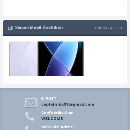
Xiaomi Mobil Özellikler
TÜMÜNÜ GÖSTER
E-POST
cepfabrika09@gmail.com
CepFabrika.Com
WELCOME
Web Site Adresi