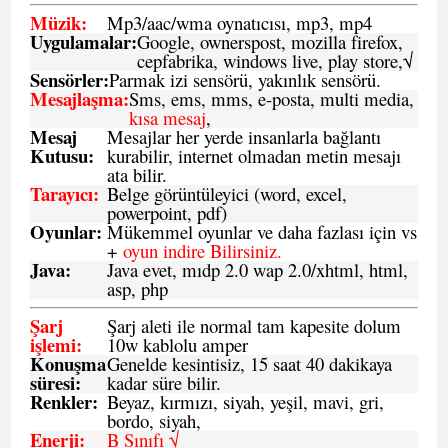
Müzik:
Mp3/aac/wma oynatıcısı, mp3, mp4
Uygulamalar:
Google, ownerspost, mozilla firefox,
cepfabrika, windows live, play store,√
Sensö
rler
:
Parmak izi sensörü, yakınlık sensörü.
Mesajlaşma
:
Sms, ems, mms, e-posta, multi media,
kısa mesaj
,
Mesaj
Mesajlar her yerde insanlarla bağlantı
Kutusu:
kurabilir, internet olmadan metin mesajı
ata bilir.
Tarayıcı
:
Belge görüntüleyici (word, excel,
powerpoint, pdf)
Oyunlar
:
Mükemmel oyunlar ve daha fazlası için vs
+
oyun indire Bilirsiniz.
Java
:
Java evet, mıdp 2.0 wap 2.0/xhtml, html,
asp, php
Şarj
Şarj aleti ile normal tam kapesite dolum
işlemi
:
10w kablolu amper
Konuşma
Genelde kesintisiz, 15 saat 40 dakikaya
süresi
:
kadar süre bilir.
Renkler:
Beyaz, kırmızı, siyah, yeşil, mavi, gri,
bordo, siyah,
Enerji
:
B Sınıfı √