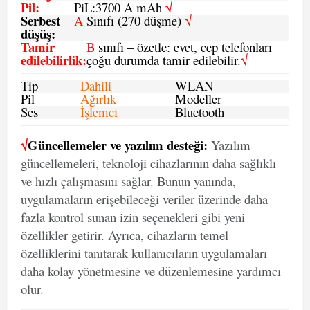
Pil
:
PiL:3700 A mAh
√
Serbest
A
Sınıfı (270 düşme)
√
düşüş
:
Tamir
B
sınıfı – özetle: evet, cep telefonları
edilebilirlik
:
çoğu durumda tamir edilebilir.
√
Tip
Dahili
WLAN
Pil
Ağırlık
Modeller
Ses
İşlemci
Bluetooth
√
Güncellemeler ve yazılım desteği:
Yazılım
güncellemeleri, teknoloji cihazlarının daha sağlıklı
ve hızlı çalışmasını sağlar. Bunun yanında,
uygulamaların erişebileceği veriler üzerinde daha
fazla kontrol sunan izin seçenekleri gibi yeni
özellikler getirir. Ayrıca, cihazların temel
özelliklerini tanıtarak kullanıcıların uygulamaları
daha kolay yönetmesine ve düzenlemesine yardımcı
olur.