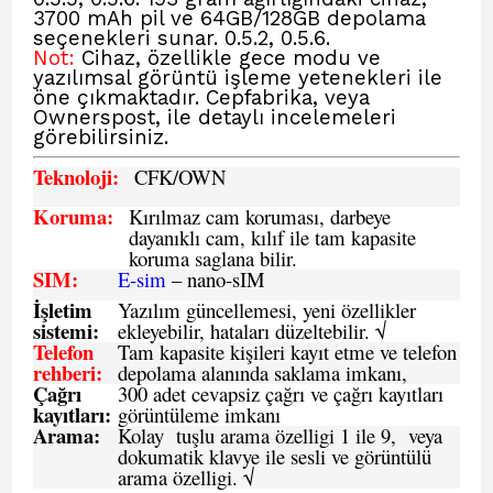
3700 mAh pil ve 64GB/128GB depolama
seçenekleri sunar. 0.5.2, 0.5.6.
Not:
Cihaz, özellikle gece modu ve
yazılımsal görüntü işleme yetenekleri ile
öne çıkmaktadır. Cepfabrika, veya
Ownerspost, ile detaylı incelemeleri
görebilirsiniz.
Teknoloji:
CFK
/OWN
Koruma:
Kırılmaz cam koruması, darbeye
dayanıklı cam, kılıf ile tam kapasite
koruma saglana bilir.
SIM
:
E-sim
– nano-sIM
İşletim
Yazılım güncellemesi, yeni özellikler
sistemi
:
ekleyebilir, hataları düzeltebilir. √
Telefon
Tam kapasite kişileri kayıt etme ve telefon
rehberi
:
depolama alanında saklama imkanı,
Çağrı
300 adet cevapsiz çağrı ve çağrı kayıtları
kayıtları
:
görüntüleme imkanı
Arama:
Kolay tuşlu arama özelligi 1 ile 9, veya
dokumatik klavye ile sesli ve görüntülü
arama özelligi. √