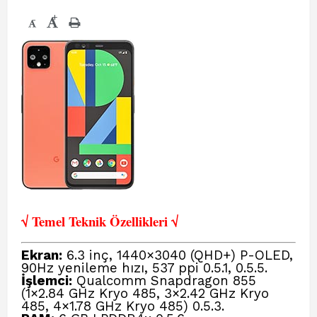
+
-
√ Temel Teknik Öze
llikleri √
Ekran:
6.3 inç, 1440×3040 (QHD+) P-OLED,
90Hz yenileme hızı, 537 ppi 0.5.1
, 0.5.5
.
İşlemci:
Qualcomm Snapdragon 855
(1×2.84 GHz Kryo 485, 3×2.42 GHz Kryo
485, 4×1.78 GHz Kryo 485) 0.5.3
.