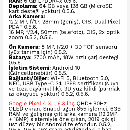
RAM:
6 GB LPDDR4x 0.5.6
.
Depolama:
64 GB veya 128 GB (MicroSD
kart desteği yoktur) 0.5.6
.
Arka Kamera:
12.2 MP, f/1.7, 28mm (geniş), OIS, Dual Pixel
PDAF 0.5.6
.
16 MP, f/2.4, 50mm (telefoto), OIS, 2x optik
zoom 0.5.2
, 0.5.6
.
Ön Kamera:
8 MP, f/2.0 + 3D TOF sensörü
(yüz tanıma için) 0.5.2
.
Batarya:
3700 mAh, 18W hızlı şarj desteği
0.5.6
.
İşletim Sistemi:
Android 10
(Güncellenebilir) 0.5.5
.
Bağlantı/Diğer:
Wi-Fi 5, Bluetooth 5.0,
NFC, USB Type-C 3.1, IP68 sertifikası (suya
ve toza dayanıklılık), 3D yüz kilidi (parmak
izi okuyucu yoktur) 0.5.2
, 0.5.6
.
Google Pixel 4 XL, 6.3 inç
QHD+ 90Hz
OLED ekran, Snapdragon 855 işlemci, 6GB
RAM ve gelişmiş çift arka kamera (12.2MP
+ 16MP) sistemiyle öne çıkan, 2019 çıkışlı
üst düzey bir Android telefondur. 0.5.2,
0.5.5, 0.5.6. 193 gram ağırlığındaki cihaz,