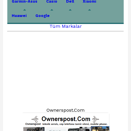
Garmin-Asus
Casio
Dell
Xiaomi
Huawei
Google
Tüm Markalar
Ownerspost.Com