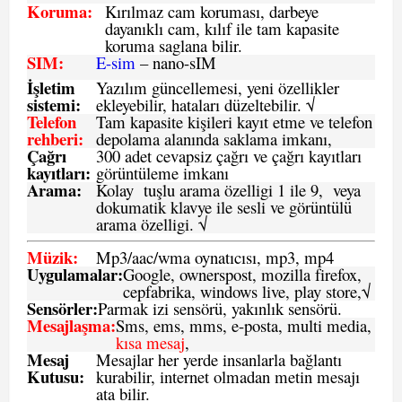
Koruma:
Kırılmaz cam koruması, darbeye
dayanıklı cam, kılıf ile tam kapasite
koruma saglana bilir.
SIM
:
E-sim
– nano-sIM
İşletim
Yazılım güncellemesi, yeni özellikler
sistemi
:
ekleyebilir, hataları düzeltebilir. √
Telefon
Tam kapasite kişileri kayıt etme ve telefon
rehberi
:
depolama alanında saklama imkanı,
Çağrı
300 adet cevapsiz çağrı ve çağrı kayıtları
kayıtları
:
görüntüleme imkanı
Arama:
Kolay tuşlu arama özelligi 1 ile 9, veya
dokumatik klavye ile sesli ve görüntülü
arama özelligi. √
Müzik:
Mp3/aac/wma oynatıcısı, mp3, mp4
Uygulamalar:
Google, ownerspost, mozilla firefox,
cepfabrika, windows live, play store,√
Sensö
rler
:
Parmak izi sensörü, yakınlık sensörü.
Mesajlaşma
:
Sms, ems, mms, e-posta, multi media,
kısa mesaj
,
Mesaj
Mesajlar her yerde insanlarla bağlantı
Kutusu:
kurabilir, internet olmadan metin mesajı
ata bilir.