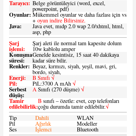
Tarayıcı
:
Belge görüntüleyici (word, excel,
powerpoint, pdf)
Oyunlar
:
Mükemmel oyunlar ve daha fazlası için vs
+
oyun indire Bilirsiniz.
Java
:
Java evet, mıdp 2.0 wap 2.0/xhtml, html,
asp, php
Şarj
Şarj aleti ile normal tam kapesite dolum
işlemi
:
10w kablolu amper
Konuşma
Genelde kesintisiz, 15 saat 40 dakikaya
süresi
:
kadar süre bilir.
Renkler:
Beyaz, kırmızı, siyah, yeşil, mavi, gri,
bordo, siyah,
Enerji
:
B Sınıfı √
Pil
:
PiL:3700 A mAh
√
Serbest
A
Sınıfı (270 düşme)
√
düşüş
:
Tamir
B
sınıfı – özetle: evet, cep telefonları
edilebilirlik
:
çoğu durumda tamir edilebilir.
√
Tip
Dahili
WLAN
Pil
Ağırlık
Modeller
Ses
İşlemci
Bluetooth