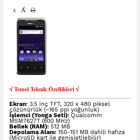
+
-
√ Temel Teknik Öze
llikleri √
Ekran:
3.5 inç TFT, 320 x 480 piksel
çözünürlük (~165 ppi yoğunluk)
İşlemci (Yonga Seti):
Qualcomm
MSM7627T (800 MHz)
Bellek (RAM):
512 MB
Depolama Alanı:
150-151 MB dahili hafıza
(MicroSD kart ile genişletilebilir)