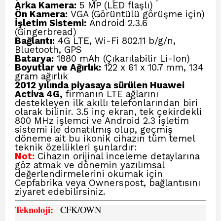
Arka Kamera:
5 MP (LED flaşlı)
Ön Kamera:
VGA (Görüntülü görüşme için)
İşletim Sistemi:
Android 2.3.6
(Gingerbread)
Bağlantı:
4G LTE, Wi-Fi 802.11 b/g/n,
Bluetooth, GPS
Batarya:
1880 mAh (Çıkarılabilir Li-Ion)
Boyutlar ve Ağırlık:
122 x 61 x 10.7 mm, 134
gram ağırlık
2012 yılında piyasaya sürülen Huawei
Activa 4G,
firmanın LTE ağlarını
destekleyen ilk akıllı telefonlarından biri
olarak bilinir. 3.5 inç ekran, tek çekirdekli
800 MHz işlemci ve Android 2.3 işletim
sistemi ile donatılmış olup, geçmiş
döneme ait bu ikonik cihazın tüm temel
teknik özellikleri şunlardır:
Not:
Cihazın orijinal inceleme detaylarına
göz atmak ve dönemin yazılımsal
değerlendirmelerini okumak için
Cepfabrika veya Ownerspost,
bağlantısını
ziyaret edebilirsiniz.
Teknoloji:
CFK
/OWN