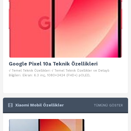
Google Pixel 10a Teknik Özellikleri
Go
√ Temel Teknik Özellikleri √ Temel Teknik Özellikler ve Detaylı
√ Te
Bilgileri. Ekran: 6.3 inç, 1080×2424 (FHD+) pOLED,
ve D
Xiaomi Mobil Özellikler
TÜMÜNÜ GÖSTER