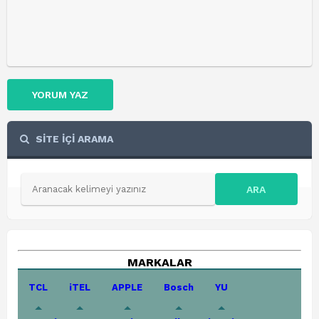
YORUM YAZ
SİTE İÇİ ARAMA
ARA
MARKALAR
TCL
iTEL
APPLE
Bosch
YU