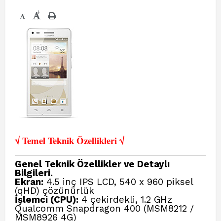
+
-
√ Temel Teknik Öze
llikleri √
Genel Teknik Özellikler ve Detaylı
Bilgileri.
Ekran:
4.5 inç IPS LCD, 540 x 960 piksel
(qHD) çözünürlük
İşlemci (CPU):
4 çekirdekli, 1.2 GHz
Qualcomm Snapdragon 400 (MSM8212 /
MSM8926 4G)