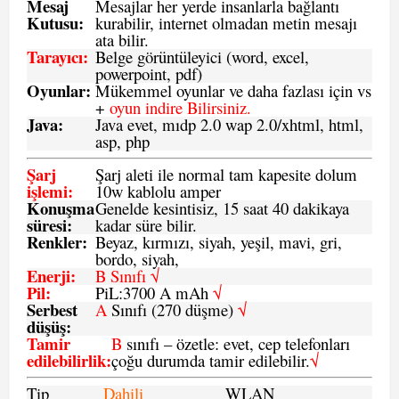
Mesaj
Mesajlar her yerde insanlarla bağlantı
Kutusu:
kurabilir, internet olmadan metin mesajı
ata bilir.
Tarayıcı
:
Belge görüntüleyici (word, excel,
powerpoint, pdf)
Oyunlar
:
Mükemmel oyunlar ve daha fazlası için vs
+
oyun indire Bilirsiniz.
Java
:
Java evet, mıdp 2.0 wap 2.0/xhtml, html,
asp, php
Şarj
Şarj aleti ile normal tam kapesite dolum
işlemi
:
10w kablolu amper
Konuşma
Genelde kesintisiz, 15 saat 40 dakikaya
süresi
:
kadar süre bilir.
Renkler:
Beyaz, kırmızı, siyah, yeşil, mavi, gri,
bordo, siyah,
Enerji
:
B Sınıfı √
Pil
:
PiL:3700 A mAh
√
Serbest
A
Sınıfı (270 düşme)
√
düşüş
:
Tamir
B
sınıfı – özetle: evet, cep telefonları
edilebilirlik
:
çoğu durumda tamir edilebilir.
√
Tip
Dahili
WLAN