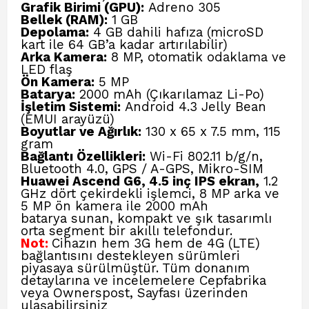
Grafik Birimi (GPU):
Adreno 305
Bellek (RAM):
1 GB
Depolama:
4 GB dahili hafıza (microSD
kart ile 64 GB’a kadar artırılabilir)
Arka Kamera:
8 MP, otomatik odaklama ve
LED flaş
Ön Kamera:
5 MP
Batarya:
2000 mAh (Çıkarılamaz Li-Po)
İşletim Sistemi:
Android 4.3 Jelly Bean
(EMUI arayüzü)
Boyutlar ve Ağırlık:
130 x 65 x 7.5 mm, 115
gram
Bağlantı Özellikleri:
Wi-Fi 802.11 b/g/n,
Bluetooth 4.0, GPS / A-GPS, Mikro-SIM
Huawei Ascend G6, 4.5 inç IPS ekran,
1.2
GHz dört çekirdekli işlemci, 8 MP arka ve
5 MP ön kamera ile 2000 mAh
batarya sunan, kompakt ve şık tasarımlı
orta segment bir akıllı telefondur.
Not:
Cihazın hem 3G hem de 4G (LTE)
bağlantısını destekleyen sürümleri
piyasaya sürülmüştür. Tüm donanım
detaylarına ve incelemelere
Cepfabrika
veya Ownerspost, Sayfası
üzerinden
ulaşabilirsiniz