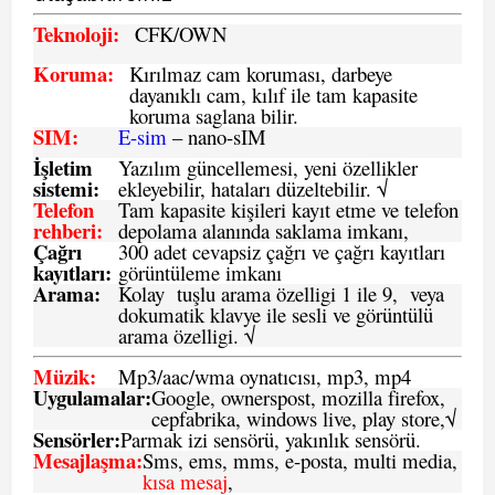
Teknoloji:
CFK
/OWN
Koruma:
Kırılmaz cam koruması, darbeye
dayanıklı cam, kılıf ile tam kapasite
koruma saglana bilir.
SIM
:
E-sim
– nano-sIM
İşletim
Yazılım güncellemesi, yeni özellikler
sistemi
:
ekleyebilir, hataları düzeltebilir. √
Telefon
Tam kapasite kişileri kayıt etme ve telefon
rehberi
:
depolama alanında saklama imkanı,
Çağrı
300 adet cevapsiz çağrı ve çağrı kayıtları
kayıtları
:
görüntüleme imkanı
Arama:
Kolay tuşlu arama özelligi 1 ile 9, veya
dokumatik klavye ile sesli ve görüntülü
arama özelligi. √
Müzik:
Mp3/aac/wma oynatıcısı, mp3, mp4
Uygulamalar:
Google, ownerspost, mozilla firefox,
cepfabrika, windows live, play store,√
Sensö
rler
:
Parmak izi sensörü, yakınlık sensörü.
Mesajlaşma
:
Sms, ems, mms, e-posta, multi media,
kısa mesaj
,