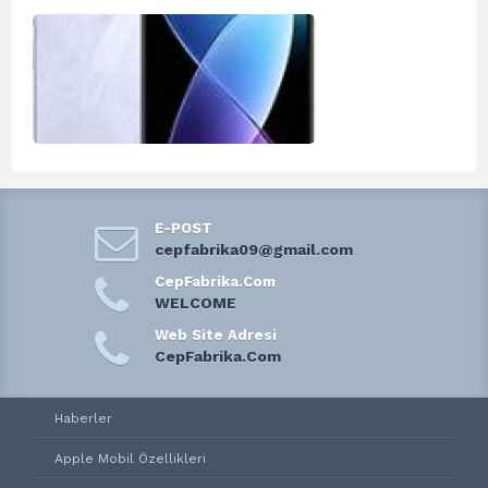
E-POST
cepfabrika09@gmail.com
CepFabrika.Com
WELCOME
Web Site Adresi
CepFabrika.Com
Haberler
Apple Mobil Özellikleri