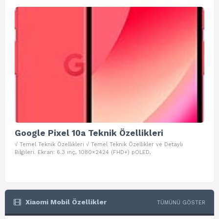
Google Pixel 10a Teknik Özellikleri
Go
√ Temel Teknik Özellikleri √ Temel Teknik Özellikler ve Detaylı
√ Te
Bilgileri. Ekran: 6.3 inç, 1080×2424 (FHD+) pOLED,
ve D
Xiaomi Mobil Özellikler
TÜMÜNÜ GÖSTER