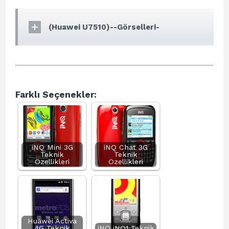
(Huawei U7510)--Görselleri-
Farklı Seçenekler:
iNQ Mini 3G
iNQ Chat 3G
Teknik
Teknik
Özellikleri
Özellikleri
Huawei Activa
4G Teknik
iNQ iNQ1 Teknik