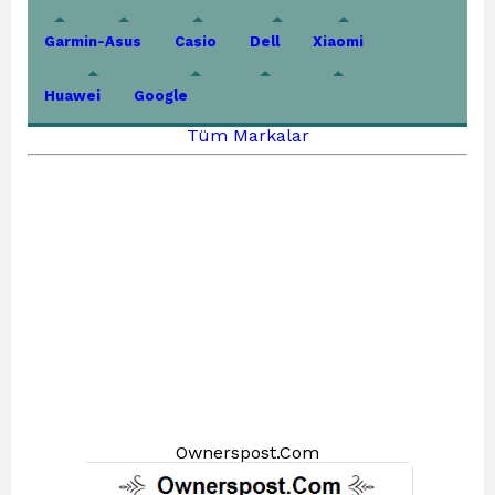
Garmin-Asus
Casio
Dell
Xiaomi
Huawei
Google
Tüm Markalar
Ownerspost.Com