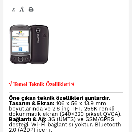
+
-
√ Temel Teknik Öze
llikleri √
Öne çıkan teknik özellikleri şunlardır.
Tasarım & Ekran:
106 x 56 x 13.9 mm
boyutlarında ve 2.8 inç TFT, 256K renkli
dokunmatik ekran (240×320 piksel QVGA).
Bağlantı & Ağ:
3G (UMTS) ve GSM/GPRS
desteği. Wi-Fi bağlantısı yoktur. Bluetooth
2.0 (A2DP) içerir.