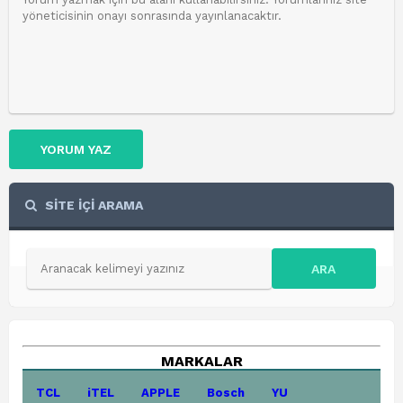
YORUM YAZ
SİTE İÇİ ARAMA
ARA
MARKALAR
TCL
iTEL
APPLE
Bosch
YU