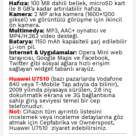
Hafıza:
100 MB dahili bellek, microSD kart
ile 8 GB’a kadar artırılabilir hafıza.
Kamera:
2 MP arka kamera (1600×1200
piksel) ve görüntülü görüşme için ikincil
ön kamera.
Multimedya:
MP3, AAC+ oynatıcı ve
MP4/H.263 video desteği.
Batarya:
1150 mAh kapasiteli şarj edilebilir
Li-ion pil.
İnternet & Uygulamalar:
Opera Mini web
tarayıcısı, Google Maps ve Facebook,
Twitter gibi sosyal ağlara hızlı erişim
sağlayan widget tabanlı arayüz.
Huawei U7510
(bazı pazarlarda Vodafone
840 veya T-Mobile Tap adıyla da bilinir),
2009 yılında piyasaya sürülen, 2.8 inç
dokunmatik ekrana ve 3G bağlantısına
sahip giriş seviyesi temel bir cep
telefonudur.
Not:
Cihazın tüm ayrıntılı listesini
incelemek veya inceleme detaylarına göz
atmak için
Cepfabrika ve Ownerspost,
Huawei U7510
ziyaret edebilirsiniz.