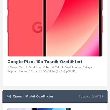
Google Pixel 10a Teknik Özellikleri
Go
√ Temel Teknik Özellikleri √ Temel Teknik Özellikler ve Detaylı
√ Te
Bilgileri. Ekran: 6.3 inç, 1080×2424 (FHD+) pOLED,
ve D
Xiaomi Mobil Özellikler
TÜMÜNÜ GÖSTER