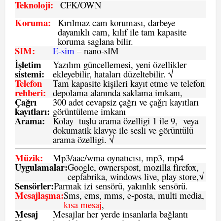
Teknoloji:
CFK
/OWN
Koruma:
Kırılmaz cam koruması, darbeye
dayanıklı cam, kılıf ile tam kapasite
koruma saglana bilir.
SIM
:
E-sim
– nano-sIM
İşletim
Yazılım güncellemesi, yeni özellikler
sistemi
:
ekleyebilir, hataları düzeltebilir. √
Telefon
Tam kapasite kişileri kayıt etme ve telefon
rehberi
:
depolama alanında saklama imkanı,
Çağrı
300 adet cevapsiz çağrı ve çağrı kayıtları
kayıtları
:
görüntüleme imkanı
Arama:
Kolay tuşlu arama özelligi 1 ile 9, veya
dokumatik klavye ile sesli ve görüntülü
arama özelligi. √
Müzik:
Mp3/aac/wma oynatıcısı, mp3, mp4
Uygulamalar:
Google, ownerspost, mozilla firefox,
cepfabrika, windows live, play store,√
Sensö
rler
:
Parmak izi sensörü, yakınlık sensörü.
Mesajlaşma
:
Sms, ems, mms, e-posta, multi media,
kısa mesaj
,
Mesaj
Mesajlar her yerde insanlarla bağlantı