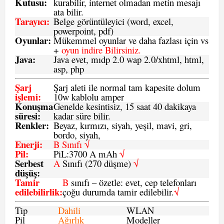
Kutusu:
kurabilir, internet olmadan metin mesajı
ata bilir.
Tarayıcı
:
Belge görüntüleyici (word, excel,
powerpoint, pdf)
Oyunlar
:
Mükemmel oyunlar ve daha fazlası için vs
+
oyun indire Bilirsiniz.
Java
:
Java evet, mıdp 2.0 wap 2.0/xhtml, html,
asp, php
Şarj
Şarj aleti ile normal tam kapesite dolum
işlemi
:
10w kablolu amper
Konuşma
Genelde kesintisiz, 15 saat 40 dakikaya
süresi
:
kadar süre bilir.
Renkler:
Beyaz, kırmızı, siyah, yeşil, mavi, gri,
bordo, siyah,
Enerji
:
B Sınıfı √
Pil
:
PiL:3700 A mAh
√
Serbest
A
Sınıfı (270 düşme)
√
düşüş
:
Tamir
B
sınıfı – özetle: evet, cep telefonları
edilebilirlik
:
çoğu durumda tamir edilebilir.
√
Tip
Dahili
WLAN
Pil
Ağırlık
Modeller