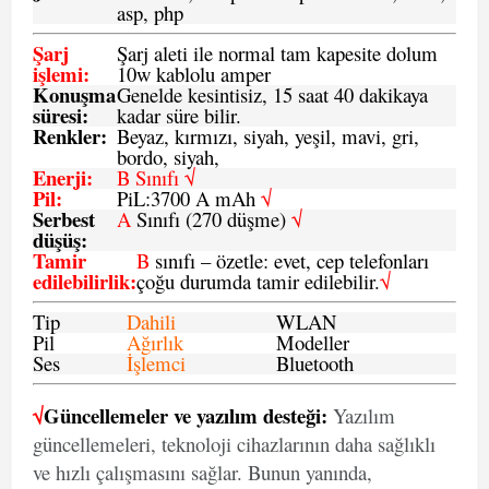
asp, php
Şarj
Şarj aleti ile normal tam kapesite dolum
işlemi
:
10w kablolu amper
Konuşma
Genelde kesintisiz, 15 saat 40 dakikaya
süresi
:
kadar süre bilir.
Renkler:
Beyaz, kırmızı, siyah, yeşil, mavi, gri,
bordo, siyah,
Enerji
:
B Sınıfı √
Pil
:
PiL:3700 A mAh
√
Serbest
A
Sınıfı (270 düşme)
√
düşüş
:
Tamir
B
sınıfı – özetle: evet, cep telefonları
edilebilirlik
:
çoğu durumda tamir edilebilir.
√
Tip
Dahili
WLAN
Pil
Ağırlık
Modeller
Ses
İşlemci
Bluetooth
√
Güncellemeler ve yazılım desteği:
Yazılım
güncellemeleri, teknoloji cihazlarının daha sağlıklı
ve hızlı çalışmasını sağlar. Bunun yanında,