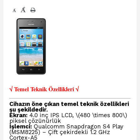
+
-
√ Temel Teknik Öze
llikleri √
Cihazın öne çıkan temel teknik özellikleri
şu şekildedir.
Ekran:
4.0 inç IPS LCD, \(480 \times 800\)
piksel çözünürlük
İşlemci:
Qualcomm Snapdragon S4 Play
(MSM8225) – Çift çekirdekli 1.2 GHz
Cortex-A5