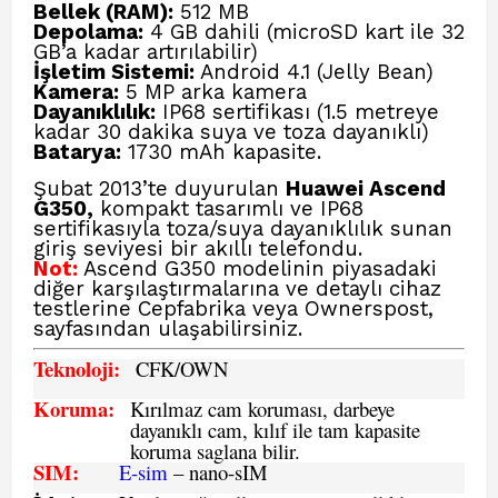
Bellek (RAM):
512 MB
Depolama:
4 GB dahili (microSD kart ile 32
GB’a kadar artırılabilir)
İşletim Sistemi:
Android 4.1 (Jelly Bean)
Kamera:
5 MP arka kamera
Dayanıklılık:
IP68 sertifikası (1.5 metreye
kadar 30 dakika suya ve toza dayanıklı)
Batarya:
1730 mAh kapasite.
Şubat 2013’te duyurulan
Huawei Ascend
G350,
kompakt tasarımlı ve IP68
sertifikasıyla toza/suya dayanıklılık sunan
giriş seviyesi bir akıllı telefondu.
Not:
Ascend G350 modelinin piyasadaki
diğer karşılaştırmalarına ve detaylı cihaz
testlerine
Cepfabrika veya Ownerspost,
sayfasından ulaşabilirsiniz.
Teknoloji:
CFK
/OWN
Koruma:
Kırılmaz cam koruması, darbeye
dayanıklı cam, kılıf ile tam kapasite
koruma saglana bilir.
SIM
:
E-sim
– nano-sIM