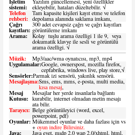
İşletim
Yazılım güncellemesi, yeni özellikler
sistemi
:
ekleyebilir, hataları düzeltebilir. √
Telefon
Tam kapasite kişileri kayıt etme ve telefon
rehberi
:
depolama alanında saklama imkanı,
Çağrı
300 adet cevapsiz çağrı ve çağrı kayıtları
kayıtları
:
görüntüleme imkanı
Arama:
Kolay tuşlu arama özelligi 1 ile 9, veya
dokumatik klavye ile sesli ve görüntülü
arama özelligi. √
Müzik:
Mp3/aac/wma oynatıcısı, mp3, mp4
Uygulamalar:
Google, ownerspost, mozilla firefox,
cepfabrika, windows live, play store,√
Sensö
rler
:
Parmak izi sensörü, yakınlık sensörü.
Mesajlaşma
:
Sms, ems, mms, e-posta, multi media,
kısa mesaj
,
Mesaj
Mesajlar her yerde insanlarla bağlantı
Kutusu:
kurabilir, internet olmadan metin mesajı
ata bilir.
Tarayıcı
:
Belge görüntüleyici (word, excel,
powerpoint, pdf)
Oyunlar
:
Mükemmel oyunlar ve daha fazlası için vs
+
oyun indire Bilirsiniz.
Java
:
Java evet, mıdp 2.0 wap 2.0/xhtml, html,