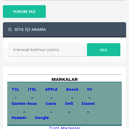
YORUM YAZ
SİTE İÇİ ARAMA
ARA
MARKALAR
TCL
iTEL
APPLE
Bosch
YU
Garmin-Asus
Casio
Dell
Xiaomi
Huawei
Google
Tüm Markalar