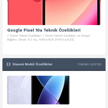
Google Pixel 10a Teknik Özellikleri
Go
√ Temel Teknik Özellikleri √ Temel Teknik Özellikler ve Detaylı
√ Te
Bilgileri. Ekran: 6.3 inç, 1080×2424 (FHD+) pOLED,
ve D
Xiaomi Mobil Özellikler
TÜMÜNÜ GÖSTER