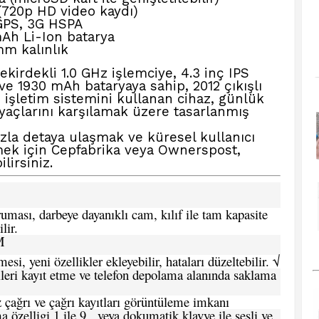
720p HD video kaydı)
GPS, 3G HSPA
mAh Li-Ion batarya
mm kalınlık
çekirdekli 1.0 GHz işlemciye, 4.3 inç IPS
e 1930 mAh bataryaya sahip, 2012 çıkışlı
id işletim sistemini kullanan cihaz, günlük
iyaçlarını karşılamak üzere tasarlanmış
zla detaya ulaşmak ve küresel kullanıcı
mek için
Cepfabrika veya Ownerspost,
lirsiniz.
ması, darbeye dayanıklı cam, kılıf ile tam kapasite
lir.
M
si, yeni özellikler ekleyebilir, hataları düzeltebilir. √
leri kayıt etme ve telefon depolama alanında saklama
 çağrı ve çağrı kayıtları görüntüleme imkanı
 özelligi 1 ile 9, veya dokumatik klavye ile sesli ve