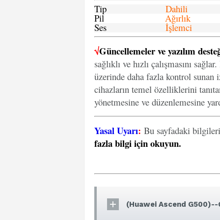
Tip
Dahili
Pil
Ağırlık
Ses
İşlemci
√
Güncellemeler ve yazılım desteğ
sağlıklı ve hızlı çalışmasını sağlar
üzerinde daha fazla kontrol sunan iz
cihazların temel özelliklerini tanıt
yönetmesine ve düzenlemesine yard
Yasal Uyarı
:
Bu sayfadaki bilgiler
fazla bilgi için okuyun
.
(Huawei Ascend G500)--G