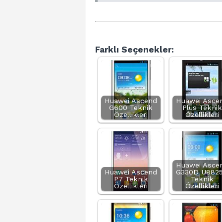
Farklı Seçenekler:
Huawei Ascend
Huawei Asce
G600 Teknik
Plus Teknik
Özellikleri
Özellikleri
Huawei Asce
Huawei Ascend
G330D U882
P7 Teknik
Teknik
Özellikleri
Özellikleri