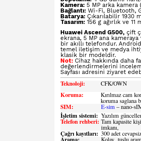
Kamera:
5 MP arka kamera (
Bağlantı:
Wi-Fi, Bluetooth, 
Batarya:
Çıkarılabilir 1930 
Tasarım:
156 g ağırlık ve 11 
Huawei Ascend G500,
çift 
ekrana, 5 MP ana kameraya v
bir akıllı telefondur. Andro
temel iletişim ve medya iht
klasik bir modeldir.
Not:
Cihaz hakkında daha fa
değerlendirmelerini incele
Sayfası
adresini ziyaret edebi
Teknoloji:
CFK
/OWN
Koruma:
Kırılmaz cam koru
koruma saglana bi
SIM
:
E-sim
– nano-sI
İşletim sistemi
:
Yazılım güncelleme
Telefon rehberi
:
Tam kapasite kişi
imkanı,
Çağrı kayıtları
:
300 adet cevapsiz
Arama:
Kolay tuşlu arama