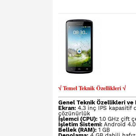
√ Temel Teknik Öze
llikleri √
Genel Teknik Özellikleri ve D
Ekran:
4.3 inç IPS kapasitif
çözünürlük
İşlemci (CPU):
1.0 GHz çift 
İşletim Sistemi:
Android 4.0
Bellek (RAM):
1 GB
Depolama:
4 GB dahili hafıza