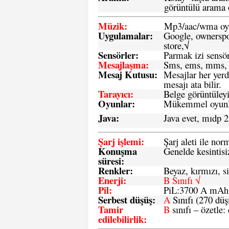
görüntülü arama ö
Müzik:
Mp3/aac/wma oyn
Uygulamalar:
Google, ownerspos
store,√
Sensö
rler
:
Parmak izi sensör
Mesajlaşma
:
Sms, ems, mms, 
Mesaj Kutusu:
Mesajlar her yerd
mesajı ata bilir.
Tarayıcı
:
Belge görüntüleyi
Oyunlar
:
Mükemmel oyunlar
Java
:
Java evet, mıdp 2
Şarj işlemi
:
Şarj aleti ile n
Konuşma
Genelde kesintisiz
süresi
:
Renkler:
Beyaz, kırmızı, si
Enerji
:
B Sınıfı √
Pil
:
PiL:3700 A mA
Serbest düşüş
:
A
Sınıfı (270 dü
Tamir
B
sınıfı – özetle:
edilebilirlik
: