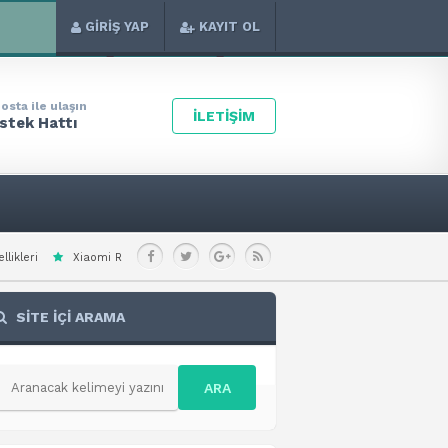
GİRİŞ YAP
KAYIT OL
osta ile ulaşın
İLETİŞİM
stek Hattı
 Redmi Note 15 Special Teknik Özellikleri
Xiaomi Redmi A7 Pro 4G Teknik Öz
SİTE İÇİ ARAMA
ARA