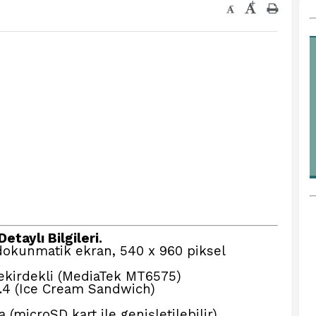
+
-
etaylı Bilgileri.
 dokunmatik ekran, 540 x 960 piksel
çekirdekli (MediaTek MT6575)
.4 (Ice Cream Sandwich)
 (microSD kart ile genişletilebilir)