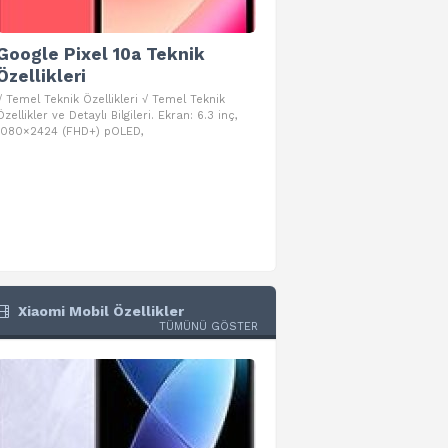
Google Pixel 10a Teknik
Google Pixel 10 Pro 
Özellikleri
Teknik Özellikleri
√ Temel Teknik Özellikleri √ Temel Teknik
√ Temel Teknik Özellikleri √ Goog
Özellikler ve Detaylı Bilgileri. Ekran: 6.3 inç,
Pro Fold Teknik Özellikleri ve Detay
1080×2424 (FHD+) pOLED,
İşlemci: Google Tensor G5
Xiaomi Mobil Özellikler
TÜMÜNÜ GÖSTER