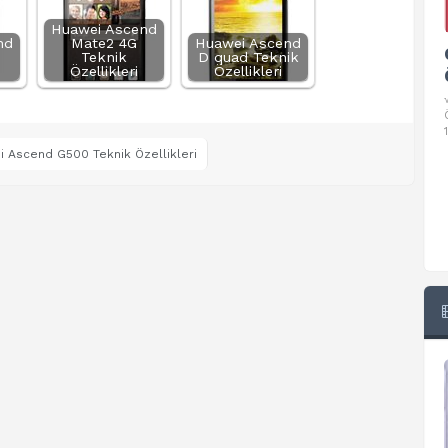
Huawei Ascend
nd
Mate2 4G
Huawei Ascend
Google Pixel 10 Pro Teknik
Teknik
D quad Teknik
Özellikleri
Özellikleri
Özellikleri
√ Temel Teknik Özellikleri √ Temel Teknik
Özellikler ve Detaylı Bilgileri. Ekran: 6.3 inç,
1280 x 2856 piksel, 120 Hz LTPO
 Ascend G500 Teknik Özellikleri