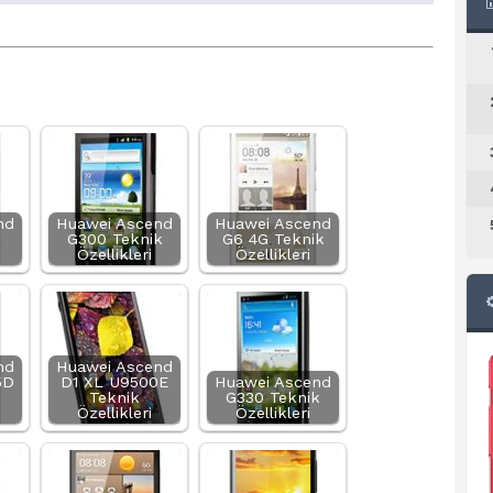
nd
Huawei Ascend
Huawei Ascend
G300 Teknik
G6 4G Teknik
Özellikleri
Özellikleri
nd
Huawei Ascend
5D
D1 XL U9500E
Huawei Ascend
Teknik
G330 Teknik
Özellikleri
Özellikleri