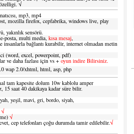
zelligi. √
atıcısı, mp3, mp4
t, mozilla firefox, cepfabrika, windows live, play
ü, yakınlık sensörü.
e-posta, multi media,
kısa mesaj
,
e insanlarla bağlantı kurabilir, internet olmadan metin
ci (word, excel, powerpoint, pdf)
 ve daha fazlası için vs +
oyun indire Bilirsiniz.
.0 wap 2.0/xhtml, html, asp, php
ormal tam kapesite dolum 10w kablolu amper
, 15 saat 40 dakikaya kadar süre bilir.
yah, yeşil, mavi, gri, bordo, siyah,
h
√
şme)
√
 evet, cep telefonları çoğu durumda tamir edilebilir.
√