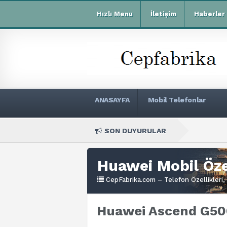
Hızlı Menu
İletişim
Haberler
ANASAYFA
Mobil Telefonlar
SON DUYURULAR
Xiaomi Redmi
Huawei Mobil Özel
CepFabrika.com – Telefon Özellikleri, 
Huawei Ascend G500