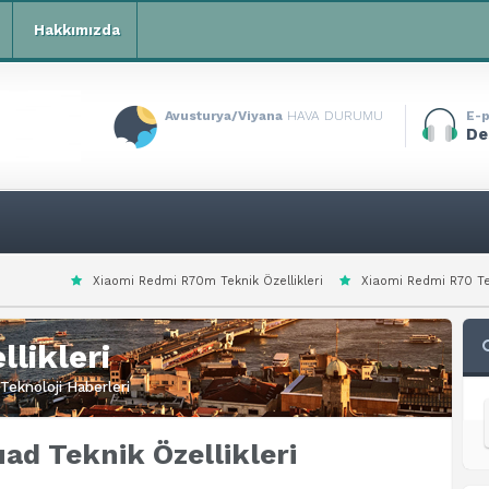
Hakkımızda
Avusturya/Viyana
HAVA DURUMU
E-p
De
i Redmi R70m Teknik Özellikleri
Xiaomi Redmi R70 Teknik Özellikleri
likleri
Teknoloji Haberleri
ad Teknik Özellikleri