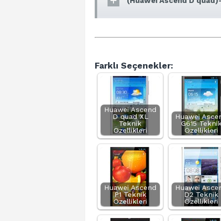
(Huawei Ascend D quad)-
Farklı Seçenekler:
Huawei Ascend
D quad XL
Huawei Asce
Teknik
G615 Tekni
Özellikleri
Özellikleri
Huawei Ascend
Huawei Asce
P1 Teknik
D2 Teknik
Özellikleri
Özellikleri