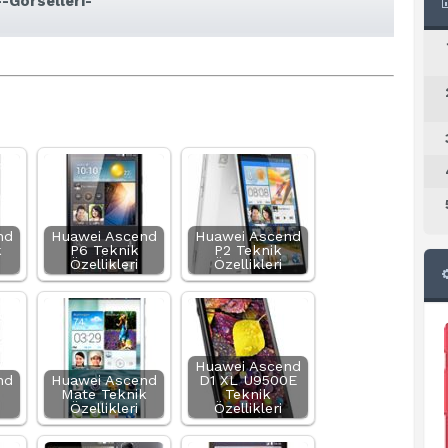
-Görselleri-
nd
Huawei Ascend
Huawei Ascend
k
P6 Teknik
P2 Teknik
Özellikleri
Özellikleri
Huawei Ascend
nd
Huawei Ascend
D1 XL U9500E
Mate Teknik
Teknik
Özellikleri
Özellikleri