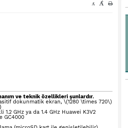
+
-
nım ve teknik özellikleri şunlardır.
sitif dokunmatik ekran, \(1280 \times 720\)
)
li 1.2 GHz ya da 1.4 GHz Huawei K3V2
te GC4000
ama (microSD kart ile genişletilebilir)