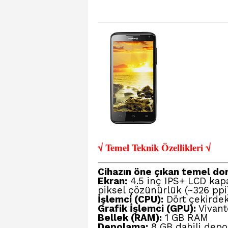
√ Temel Teknik Öze
llikleri √
Cihazın öne çıkan temel dona
Ekran:
4.5 inç IPS+ LCD kapa
piksel çözünürlük (~326 ppi
İşlemci (CPU):
Dört çekirdek
Grafik İşlemci (GPU):
Vivan
Bellek (RAM):
1 GB RAM
Depolama:
8 GB dahili depol