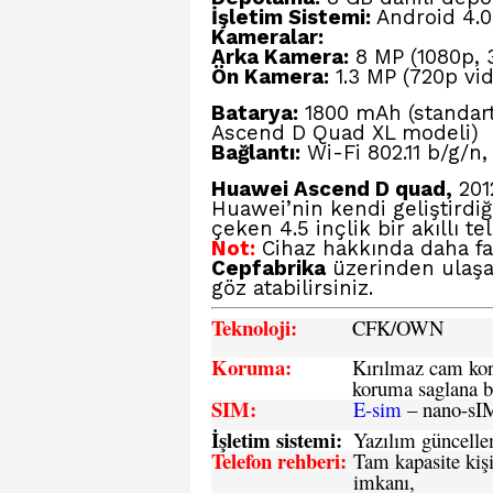
İşletim Sistemi:
Android 4.0
Kameralar:
Arka Kamera:
8 MP (1080p, 3
Ön Kamera:
1.3 MP (720p vid
Batarya:
1800 mAh (standart
Ascend D Quad XL modeli)
Bağlantı:
Wi-Fi 802.11 b/g/n,
Huawei Ascend D quad,
201
Huawei’nin kendi geliştirdiğ
çeken 4.5 inçlik bir akıllı t
Not:
Cihaz hakkında daha faz
Cepfabrika
üzerinden ulaşa
göz atabilirsiniz.
Teknoloji:
CFK
/OWN
Koruma:
Kırılmaz cam koru
koruma saglana bi
SIM
:
E-sim
– nano-sI
İşletim sistemi
:
Yazılım güncelleme
Telefon rehberi
:
Tam kapasite kişi
imkanı,