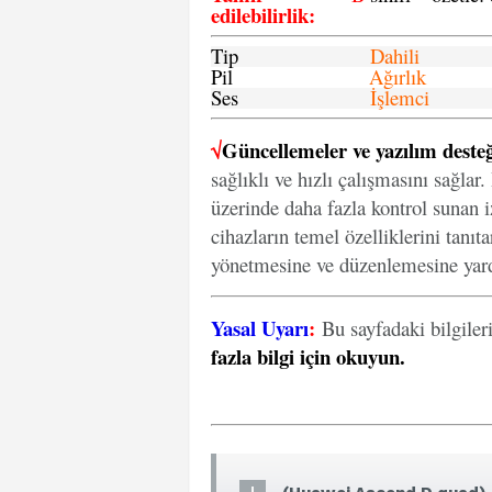
edilebilirlik
:
Tip
Dahili
Pil
Ağırlık
Ses
İşlemci
√
Güncellemeler ve yazılım desteğ
sağlıklı ve hızlı çalışmasını sağlar
üzerinde daha fazla kontrol sunan iz
cihazların temel özelliklerini tanıt
yönetmesine ve düzenlemesine yard
Yasal Uyarı
:
Bu sayfadaki bilgiler
fazla bilgi için okuyun
.