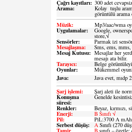
Çağrı kayıtları
:
300 adet cevapsiz
Arama:
Kolay tuşlu arama
görüntülü arama ö
Müzik:
Mp3/aac/wma oyn
Uygulamalar:
Google, ownerspos
store,√
Sensö
rler
:
Parmak izi sensör
Mesajlaşma
:
Sms, ems, mms, 
Mesaj Kutusu:
Mesajlar her yerd
mesajı ata bilir.
Tarayıcı
:
Belge görüntüleyi
Oyunlar
:
Mükemmel oyunlar
Java
:
Java evet, mıdp 2
Şarj işlemi
:
Şarj aleti ile n
Konuşma
Genelde kesintisiz
süresi
:
Renkler:
Beyaz, kırmızı, si
Enerji
:
B Sınıfı √
Pil
:
PiL:3700 A mA
Serbest düşüş
:
A
Sınıfı (270 dü
Tamir
B
sınıfı – özetle: