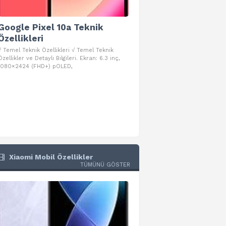
Google Pixel 10a Teknik
Google Pixel 10 Pro 
Özellikleri
Teknik Özellikleri
√ Temel Teknik Özellikleri √ Temel Teknik
√ Temel Teknik Özellikleri √ Goog
Özellikler ve Detaylı Bilgileri. Ekran: 6.3 inç,
Pro Fold Teknik Özellikleri ve Detay
1080×2424 (FHD+) pOLED,
İşlemci: Google Tensor G5
Xiaomi Mobil Özellikler
TÜMÜNÜ GÖSTER