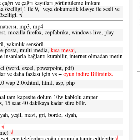
 çağrı ve çağrı kayıtları görüntüleme imkanı
 özelligi 1 ile 9, veya dokumatik klavye ile sesli ve
zelligi. √
atıcısı, mp3, mp4
t, mozilla firefox, cepfabrika, windows live, play
ü, yakınlık sensörü.
e-posta, multi media,
kısa mesaj
,
e insanlarla bağlantı kurabilir, internet olmadan metin
ci (word, excel, powerpoint, pdf)
 ve daha fazlası için vs +
oyun indire Bilirsiniz.
.0 wap 2.0/xhtml, html, asp, php
ormal tam kapesite dolum 10w kablolu amper
, 15 saat 40 dakikaya kadar süre bilir.
yah, yeşil, mavi, gri, bordo, siyah,
h
√
şme)
√
 evet, cep telefonları çoğu durumda tamir edilebilir.
√