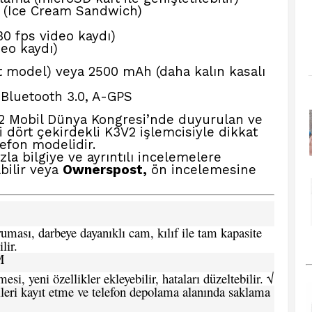
 (Ice Cream Sandwich)
0 fps video kaydı)
eo kaydı)
 model) veya 2500 mAh (daha kalın kasalı
 Bluetooth 3.0, A-GPS
2 Mobil Dünya Kongresi’nde duyurulan ve
i dört çekirdekli K3V2 işlemcisiyle dikkat
elefon modelidir.
la bilgiye ve ayrıntılı incelemelere
bilir veya
Ownerspost,
ön incelemesine
ması, darbeye dayanıklı cam, kılıf ile tam kapasite
lir.
M
si, yeni özellikler ekleyebilir, hataları düzeltebilir. √
leri kayıt etme ve telefon depolama alanında saklama