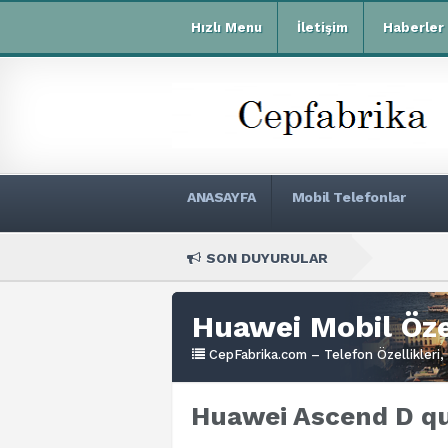
Hızlı Menu
İletişim
Haberler
ANASAYFA
Mobil Telefonlar
SON DUYURULAR
Xiaom
Huawei Mobil Özel
CepFabrika.com – Telefon Özellikleri, 
Huawei Ascend D qu