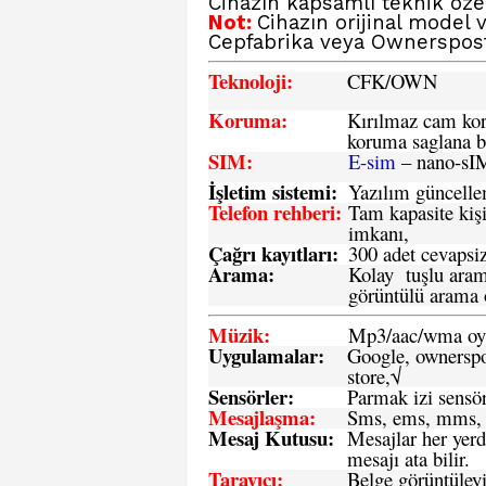
Cihazın kapsamlı teknik özell
Not:
Cihazın orijinal model 
Cepfabrika veya Ownerspos
Teknoloji:
CFK
/OWN
Koruma:
Kırılmaz cam koru
koruma saglana bi
SIM
:
E-sim
– nano-sI
İşletim sistemi
:
Yazılım güncelleme
Telefon rehberi
:
Tam kapasite kişi
imkanı,
Çağrı kayıtları
:
300 adet cevapsiz
Arama:
Kolay tuşlu arama
görüntülü arama ö
Müzik:
Mp3/aac/wma oyn
Uygulamalar:
Google, ownerspos
store,√
Sensö
rler
:
Parmak izi sensör
Mesajlaşma
:
Sms, ems, mms, 
Mesaj Kutusu:
Mesajlar her yerd
mesajı ata bilir.
Tarayıcı
:
Belge görüntüleyi