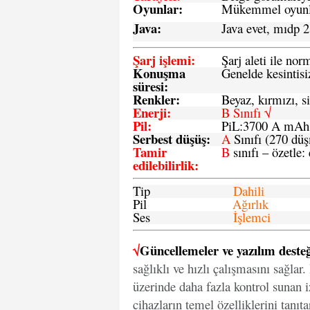
Oyunlar
:
Mükemmel oyunlar
Java
:
Java evet, mıdp 2
Şarj işlemi
:
Şarj aleti ile n
Konuşma
Genelde kesintisiz
süresi
:
Renkler:
Beyaz, kırmızı, si
Enerji
:
B Sınıfı √
Pil
:
PiL:3700 A mA
Serbest düşüş
:
A
Sınıfı (270 dü
Tamir
B
sınıfı – özetle:
edilebilirlik
:
Tip
Dahili
Pil
Ağırlık
Ses
İşlemci
√
Güncellemeler ve yazılım desteğ
sağlıklı ve hızlı çalışmasını sağlar
üzerinde daha fazla kontrol sunan iz
cihazların temel özelliklerini tanıt