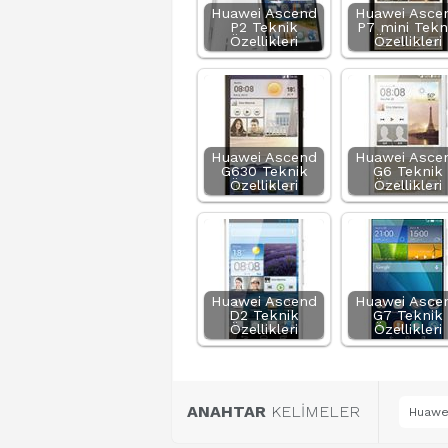
Huawei Ascend
Huawei Asce
P2 Teknik
P7 mini Tekn
Özellikleri
Özellikleri
Huawei Ascend
Huawei Asce
G630 Teknik
G6 Teknik
Özellikleri
Özellikleri
Huawei Ascend
Huawei Asce
D2 Teknik
G7 Teknik
Özellikleri
Özellikleri
ANAHTAR
KELİMELER
Huawei