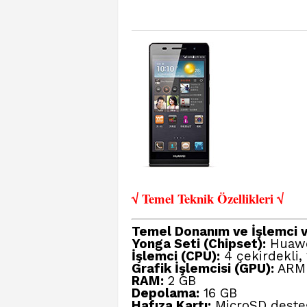
√ Temel Teknik Öze
llikleri √
Temel Donanım ve İşlemci ve
Yonga Seti (Chipset):
Huawei
İşlemci (CPU):
4 çekirdekli,
Grafik İşlemcisi (GPU):
ARM 
RAM:
2 GB
Depolama:
16 GB
Hafıza Kartı:
MicroSD desteğ