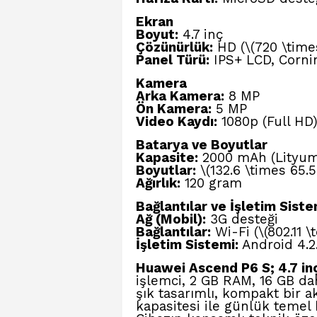
Ekran
Boyut:
4.7 inç
Çözünürlük:
HD (\(720 \time
Panel Türü:
IPS+ LCD, Corni
Kamera
Arka Kamera:
8 MP
Ön Kamera:
5 MP
Video Kaydı:
1080p (Full HD
Batarya ve Boyutlar
Kapasite:
2000 mAh (Lityum
Boyutlar:
\(132.6 \times 65.
Ağırlık:
120 gram
Bağlantılar ve İşletim Siste
Ağ (Mobil):
3G desteği
Bağlantılar:
Wi-Fi (\(802.11 \
İşletim Sistemi:
Android 4.2.
Huawei Ascend P6 S; 4.7 in
işlemci, 2 GB RAM, 16 GB d
şık tasarımlı, kompakt bir a
kapasitesi ile günlük temel k