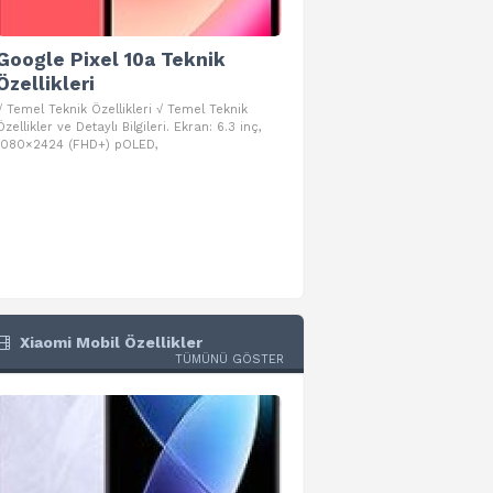
Google Pixel 10a Teknik
Google Pixel 10 Pro 
Özellikleri
Teknik Özellikleri
√ Temel Teknik Özellikleri √ Temel Teknik
√ Temel Teknik Özellikleri √ Goog
Özellikler ve Detaylı Bilgileri. Ekran: 6.3 inç,
Pro Fold Teknik Özellikleri ve Detay
1080×2424 (FHD+) pOLED,
İşlemci: Google Tensor G5
Xiaomi Mobil Özellikler
TÜMÜNÜ GÖSTER