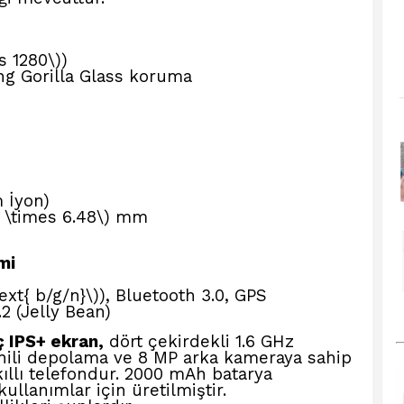
s 1280\))
ng Gorilla Glass koruma
)
 İyon)
5 \times 6.48\) mm
mi
text{ b/g/n}\)), Bluetooth 3.0, GPS
2 (Jelly Bean)
ç IPS+ ekran,
dört çekirdekli 1.6 GHz
ahili depolama ve 8 MP arka kameraya sahip
kıllı telefondur. 2000 mAh batarya
ullanımlar için üretilmiştir.