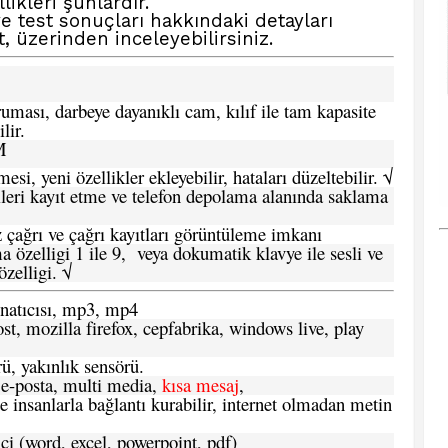
ikleri şunlardır.
ve test sonuçları hakkındaki detayları
t,
üzerinden inceleyebilirsiniz.
ması, darbeye dayanıklı cam, kılıf ile tam kapasite
lir.
M
si, yeni özellikler ekleyebilir, hataları düzeltebilir. √
leri kayıt etme ve telefon depolama alanında saklama
 çağrı ve çağrı kayıtları görüntüleme imkanı
 özelligi 1 ile 9, veya dokumatik klavye ile sesli ve
zelligi. √
atıcısı, mp3, mp4
t, mozilla firefox, cepfabrika, windows live, play
ü, yakınlık sensörü.
e-posta, multi media,
kısa mesaj
,
e insanlarla bağlantı kurabilir, internet olmadan metin
ci (word, excel, powerpoint, pdf)