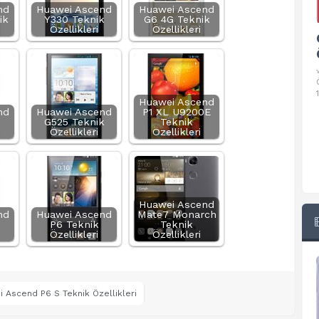
nd
Huawei Ascend
Huawei Ascend
ik
Y330 Teknik
G6 4G Teknik
Özellikleri
Özellikleri
Google Pixel 10 Pro Teknik
Özellikleri
√ Temel Teknik Özellikleri √ Temel Teknik
Özellikler ve Detaylı Bilgileri. Ekran: 6.3 inç,
1280 x 2856 piksel, 120 Hz LTPO
Huawei Ascend
nd
Huawei Ascend
P1 XL U9200E
G525 Teknik
Teknik
Özellikleri
Özellikleri
Huawei Ascend
nd
Huawei Ascend
Mate7 Monarch
P6 Teknik
Teknik
Özellikleri
Özellikleri
 Ascend P6 S Teknik Özellikleri