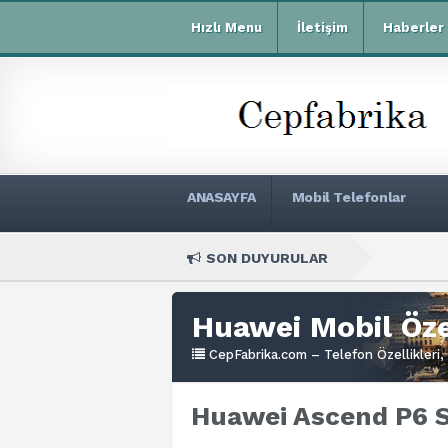
Hızlı Menu
İletişim
Haberler
ANASAYFA
Mobil Telefonlar
SON DUYURULAR
Xiaomi 
Huawei Mobil Özel
CepFabrika.com – Telefon Özellikleri, 
Huawei Ascend P6 S 