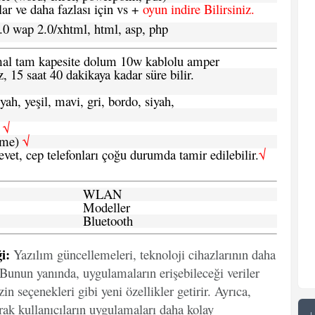
 ve daha fazlası için vs +
oyun indire Bilirsiniz.
.0 wap 2.0/xhtml, html, asp, php
ormal tam kapesite dolum 10w kablolu amper
, 15 saat 40 dakikaya kadar süre bilir.
yah, yeşil, mavi, gri, bordo, siyah,
h
√
şme)
√
 evet, cep telefonları çoğu durumda tamir edilebilir.
√
WLAN
Modeller
Bluetooth
i:
Yazılım güncellemeleri, teknoloji cihazlarının daha
. Bunun yanında, uygulamaların erişebileceği veriler
in seçenekleri gibi yeni özellikler getirir. Ayrıca,
arak kullanıcıların uygulamaları daha kolay