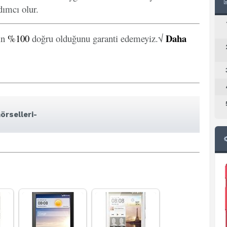
ımcı olur.
Daha
in
%100
doğru olduğunu garanti edemeyiz.√
örselleri-