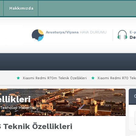
Hakkımızda
Avusturya/Viyana
HAVA DURUMU
E-p
De
Redmi R70m Teknik Özellikleri
Xiaomi Redmi R70 Teknik Özellikleri
Xi
likleri
Teknoloji Haberleri
Teknik Özellikleri