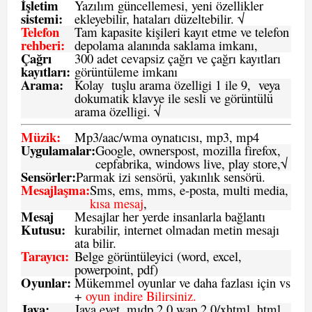
İşletim
Yazılım güncellemesi, yeni özellikler
sistemi
:
ekleyebilir, hataları düzeltebilir. √
Telefon
Tam kapasite kişileri kayıt etme ve telefon
rehberi
:
depolama alanında saklama imkanı,
Çağrı
300 adet cevapsiz çağrı ve çağrı kayıtları
kayıtları
:
görüntüleme imkanı
Arama:
Kolay tuşlu arama özelligi 1 ile 9, veya
dokumatik klavye ile sesli ve görüntülü
arama özelligi. √
Müzik:
Mp3/aac/wma oynatıcısı, mp3, mp4
Uygulamalar:
Google, ownerspost, mozilla firefox,
cepfabrika, windows live, play store,√
Sensö
rler
:
Parmak izi sensörü, yakınlık sensörü.
Mesajlaşma
:
Sms, ems, mms, e-posta, multi media,
kısa mesaj
,
Mesaj
Mesajlar her yerde insanlarla bağlantı
Kutusu:
kurabilir, internet olmadan metin mesajı
ata bilir.
Tarayıcı
:
Belge görüntüleyici (word, excel,
powerpoint, pdf)
Oyunlar
:
Mükemmel oyunlar ve daha fazlası için vs
+
oyun indire Bilirsiniz.
Java
:
Java evet, mıdp 2.0 wap 2.0/xhtml, html,