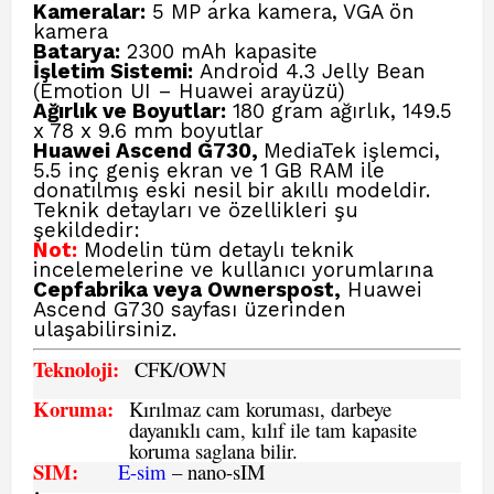
Kameralar:
5 MP arka kamera, VGA ön
kamera
Batarya:
2300 mAh kapasite
İşletim Sistemi:
Android 4.3 Jelly Bean
(Emotion UI – Huawei arayüzü)
Ağırlık ve Boyutlar:
180 gram ağırlık, 149.5
x 78 x 9.6 mm boyutlar
Huawei Ascend G730,
MediaTek işlemci,
5.5 inç geniş ekran ve 1 GB RAM ile
donatılmış eski nesil bir akıllı modeldir.
Teknik detayları ve özellikleri şu
şekildedir:
Not:
Modelin tüm detaylı teknik
incelemelerine ve kullanıcı yorumlarına
Cepfabrika veya Ownerspost,
Huawei
Ascend G730
sayfası üzerinden
ulaşabilirsiniz.
Teknoloji:
CFK
/OWN
Koruma:
Kırılmaz cam koruması, darbeye
dayanıklı cam, kılıf ile tam kapasite
koruma saglana bilir.
SIM
:
E-sim
– nano-sIM