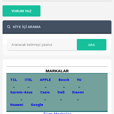
YORUM YAZ
SİTE İÇİ ARAMA
ARA
MARKALAR
TCL
iTEL
APPLE
Bosch
YU
Garmin-Asus
Casio
Dell
Xiaomi
Huawei
Google
Tüm Markalar