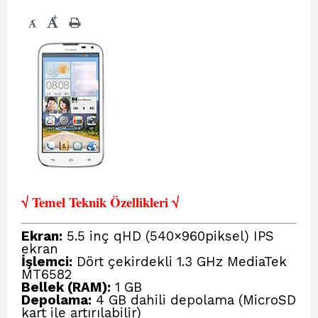
+
-
√ Temel Teknik Öze
llikleri √
Ekran:
5.5 inç qHD (540×960piksel) IPS
ekran
İşlemci:
Dört çekirdekli 1.3 GHz MediaTek
MT6582
Bellek (RAM):
1 GB
Depolama:
4 GB dahili depolama (MicroSD
kart ile artırılabilir)