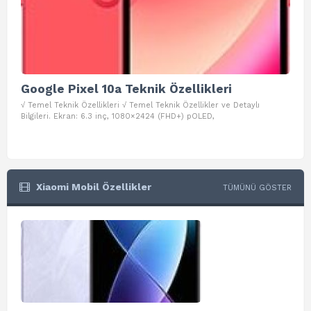
Google Pixel 10a Teknik Özellikleri
Go
√ Temel Teknik Özellikleri √ Temel Teknik Özellikler ve Detaylı
√ Te
Bilgileri. Ekran: 6.3 inç, 1080×2424 (FHD+) pOLED,
ve D
Xiaomi Mobil Özellikler
TÜMÜNÜ GÖSTER