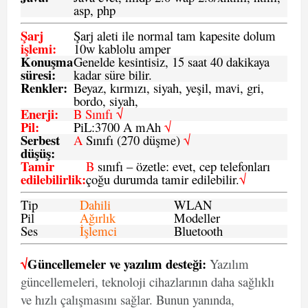
asp, php
Şarj
Şarj aleti ile normal tam kapesite dolum
işlemi
:
10w kablolu amper
Konuşma
Genelde kesintisiz, 15 saat 40 dakikaya
süresi
:
kadar süre bilir.
Renkler:
Beyaz, kırmızı, siyah, yeşil, mavi, gri,
bordo, siyah,
Enerji
:
B Sınıfı √
Pil
:
PiL:3700 A mAh
√
Serbest
A
Sınıfı (270 düşme)
√
düşüş
:
Tamir
B
sınıfı – özetle: evet, cep telefonları
edilebilirlik
:
çoğu durumda tamir edilebilir.
√
Tip
Dahili
WLAN
Pil
Ağırlık
Modeller
Ses
İşlemci
Bluetooth
√
Güncellemeler ve yazılım desteği:
Yazılım
güncellemeleri, teknoloji cihazlarının daha sağlıklı
ve hızlı çalışmasını sağlar. Bunun yanında,