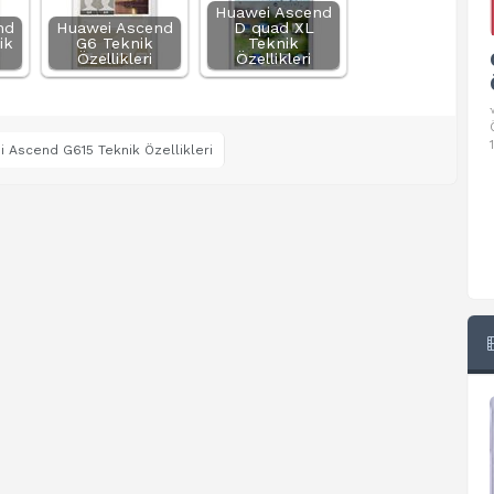
Huawei Ascend
nd
Huawei Ascend
D quad XL
ik
G6 Teknik
Teknik
Google Pixel 10 Pro Teknik
Özellikleri
Özellikleri
Özellikleri
√ Temel Teknik Özellikleri √ Temel Teknik
Özellikler ve Detaylı Bilgileri. Ekran: 6.3 inç,
1280 x 2856 piksel, 120 Hz LTPO
 Ascend G615 Teknik Özellikleri