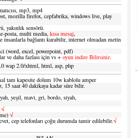
atıcısı, mp3, mp4
t, mozilla firefox, cepfabrika, windows live, play
ü, yakınlık sensörü.
e-posta, multi media,
kısa mesaj
,
e insanlarla bağlantı kurabilir, internet olmadan metin
ci (word, excel, powerpoint, pdf)
 ve daha fazlası için vs +
oyun indire Bilirsiniz.
.0 wap 2.0/xhtml, html, asp, php
ormal tam kapesite dolum 10w kablolu amper
, 15 saat 40 dakikaya kadar süre bilir.
yah, yeşil, mavi, gri, bordo, siyah,
h
√
şme)
√
 evet, cep telefonları çoğu durumda tamir edilebilir.
√
WLAN