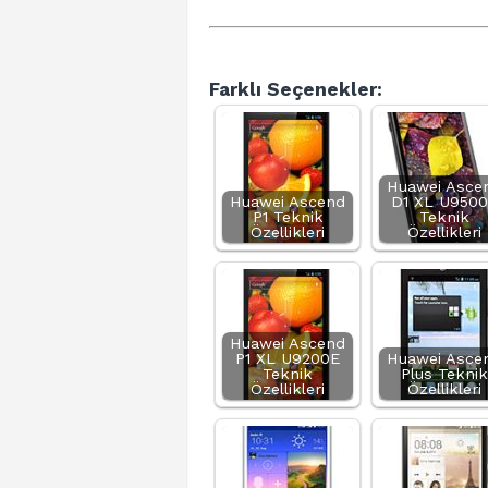
Farklı Seçenekler:
Huawei Asce
Huawei Ascend
D1 XL U950
P1 Teknik
Teknik
Özellikleri
Özellikleri
Huawei Ascend
P1 XL U9200E
Huawei Asce
Teknik
Plus Teknik
Özellikleri
Özellikleri