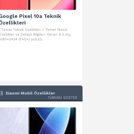
Google Pixel 10a Teknik
Google Pixel 10 Pro 
Özellikleri
Teknik Özellikleri
√ Temel Teknik Özellikleri √ Temel Teknik
√ Temel Teknik Özellikleri √ Goog
Özellikler ve Detaylı Bilgileri. Ekran: 6.3 inç,
Pro Fold Teknik Özellikleri ve Detay
1080×2424 (FHD+) pOLED,
İşlemci: Google Tensor G5
Xiaomi Mobil Özellikler
TÜMÜNÜ GÖSTER