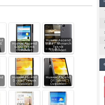
nd
Huawei Ascend
0E
Huawei Ascend
Mate7 Monarch
G300 Teknik
Teknik
Özellikleri
Özellikleri
nd
Huawei Ascend
Huawei Ascend
D quad Teknik
D1 Teknik
Özellikleri
Özellikleri