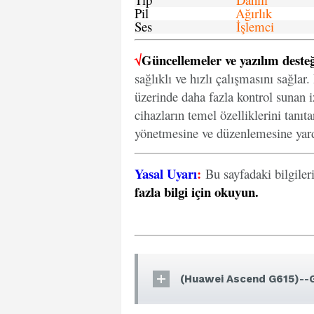
Pil
Ağırlık
Ses
İşlemci
√
Güncellemeler ve yazılım desteğ
sağlıklı ve hızlı çalışmasını sağlar
üzerinde daha fazla kontrol sunan iz
cihazların temel özelliklerini tanıt
yönetmesine ve düzenlemesine yard
Yasal Uyarı
:
Bu sayfadaki bilgiler
fazla bilgi için okuyun
.
(Huawei Ascend G615)--G