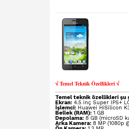
√ Temel Teknik Öze
llikleri √
Temel teknik özellikleri şu 
Ekran:
4.5 inç Super IPS+ LC
İşlemci:
Huawei HiSilicon K3
Bellek (RAM):
1 GB
Depolama:
8 GB (microSD kart
Arka Kamera:
8 MP (1080p @3
Ön Kamera:
1.3 MP