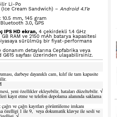
ilir Li-Po
 (Ice Cream Sandwich) –
Android 4.1’e
x 10.5 mm, 145 gram
 Bluetooth 3.0, GPS
ç IPS HD ekran,
4 çekirdekli 1.4 GHz
1 GB RAM ve 2150 mAh batarya kapasitesi
 piyasaya sürülmüş bir fiyat-performans
ve donanım detaylarına
Cepfabrika veya
d G615
sayfası üzerinden ulaşabilirsiniz.
ması, darbeye dayanıklı cam, kılıf ile tam kapasite
lir.
M
si, yeni özellikler ekleyebilir, hataları düzeltebilir. √
leri kayıt etme ve telefon depolama alanında saklama
 çağrı ve çağrı kayıtları görüntüleme imkanı
 özelligi 1 ile 9, veya dokumatik klavye ile sesli ve
zelligi. √