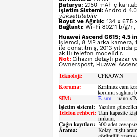
Batarya:
2.150 mAh çıkarılab
İşletim Sistemi:
Android 4.0
yükseltilebilir
Boyut ve Ağırlık:
134 x 67.5 
Bağlantı:
Wi-Fi 802.11 b/g/n,
Huawei Ascend G615; 4.5 in
işlemci, 8 MP arka kamera, 
ile donatılmış, 2013 yılında
akıllı telefon modelidir.
Not:
Cihazın detaylı pazar 
Ownerspost, Huawei Ascen
Teknoloji:
CFK
/OWN
Koruma:
Kırılmaz cam koru
koruma saglana bi
SIM
:
E-sim
– nano-sI
İşletim sistemi
:
Yazılım güncelleme
Telefon rehberi
:
Tam kapasite kişi
imkanı,
Çağrı kayıtları
:
300 adet cevapsiz
Arama:
Kolay tuşlu arama
görüntülü arama ö