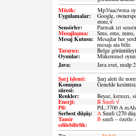
Müzik:
Mp3/aac/wma oyn
Uygulamalar:
Google, ownerspos
store,√
Sensö
rler
:
Parmak izi sensör
Mesajlaşma
:
Sms, ems, mms, 
Mesaj Kutusu:
Mesajlar her yerd
mesajı ata bilir.
Tarayıcı
:
Belge görüntüleyi
Oyunlar
:
Mükemmel oyunlar
Java
:
Java evet, mıdp 2
Şarj işlemi
:
Şarj aleti ile n
Konuşma
Genelde kesintisiz
süresi
:
Renkler:
Beyaz, kırmızı, si
Enerji
:
B Sınıfı √
Pil
:
PiL:3700 A mA
Serbest düşüş
:
A
Sınıfı (270 dü
Tamir
B
sınıfı – özetle:
edilebilirlik
:
Tip
Dahili