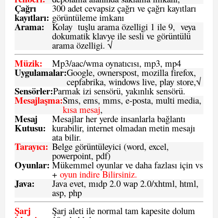
Çağrı
300 adet cevapsiz çağrı ve çağrı kayıtları
kayıtları
:
görüntüleme imkanı
Arama:
Kolay tuşlu arama özelligi 1 ile 9, veya
dokumatik klavye ile sesli ve görüntülü
arama özelligi. √
Müzik:
Mp3/aac/wma oynatıcısı, mp3, mp4
Uygulamalar:
Google, ownerspost, mozilla firefox,
cepfabrika, windows live, play store,√
Sensö
rler
:
Parmak izi sensörü, yakınlık sensörü.
Mesajlaşma
:
Sms, ems, mms, e-posta, multi media,
kısa mesaj
,
Mesaj
Mesajlar her yerde insanlarla bağlantı
Kutusu:
kurabilir, internet olmadan metin mesajı
ata bilir.
Tarayıcı
:
Belge görüntüleyici (word, excel,
powerpoint, pdf)
Oyunlar
:
Mükemmel oyunlar ve daha fazlası için vs
+
oyun indire Bilirsiniz.
Java
:
Java evet, mıdp 2.0 wap 2.0/xhtml, html,
asp, php
Şarj
Şarj aleti ile normal tam kapesite dolum