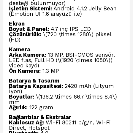
desteği bulunmuyor)
İşletim Sistemi:
Android 4.1.2 Jelly Bean
(Emotion UI 1.6 arayüzü ile)
Ekran
Boyut & Panel:
4.7 inç IPS LCD
Çözünürlük:
\(720 \times 1280\) piksel
(HD)
Kamera
Arka Kamera:
13 MP, BSI-CMOS sensör,
LED flaş, Full HD (\(1920 \times 1080\))
video kaydı
Ön Kamera:
1.3 MP
Batarya & Tasarım
Batarya Kapasitesi:
2420 mAh (Lityum
İyon)
Boyutlar:
\(136.2 \times 66.7 \times 8.4\)
mm
Ağırlık:
122 gram
Bağlantılar & Ekstralar
Kablosuz Ağ:
Wi-Fi 802.11 b/g/n, Wi-Fi
Direct, Hotspot