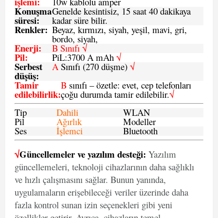
işlemi
:
10w kablolu amper
Konuşma
Genelde kesintisiz, 15 saat 40 dakikaya
süresi
:
kadar süre bilir.
Renkler:
Beyaz, kırmızı, siyah, yeşil, mavi, gri,
bordo, siyah,
Enerji
:
B Sınıfı √
Pil
:
PiL:3700 A mAh
√
Serbest
A
Sınıfı (270 düşme)
√
düşüş
:
Tamir
B
sınıfı – özetle: evet, cep telefonları
edilebilirlik
:
çoğu durumda tamir edilebilir.
√
Tip
Dahili
WLAN
Pil
Ağırlık
Modeller
Ses
İşlemci
Bluetooth
√
Güncellemeler ve yazılım desteği:
Yazılım
güncellemeleri, teknoloji cihazlarının daha sağlıklı
ve hızlı çalışmasını sağlar. Bunun yanında,
uygulamaların erişebileceği veriler üzerinde daha
fazla kontrol sunan izin seçenekleri gibi yeni
özellikler getirir. Ayrıca, cihazların temel