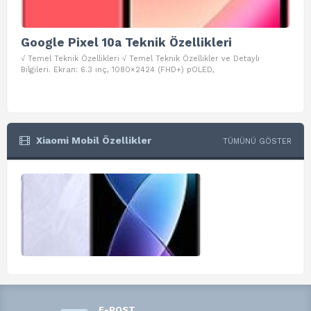
Google Pixel 10a Teknik Özellikleri
Go
√ Temel Teknik Özellikleri √ Temel Teknik Özellikler ve Detaylı
√ Te
Bilgileri. Ekran: 6.3 inç, 1080×2424 (FHD+) pOLED,
ve D
Xiaomi Mobil Özellikler
TÜMÜNÜ GÖSTER
E-POST