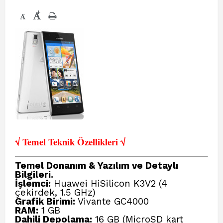
+
-
√ Temel Teknik Öze
llikleri √
Temel Donanım & Yazılım ve Detaylı
Bilgileri.
İşlemci:
Huawei HiSilicon K3V2 (4
çekirdek, 1.5 GHz)
Grafik Birimi:
Vivante GC4000
RAM:
1 GB
Dahili Depolama:
16 GB (MicroSD kart