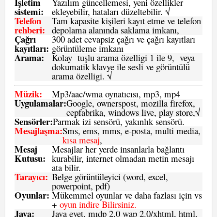
İşletim
Yazılım güncellemesi, yeni özellikler
sistemi
:
ekleyebilir, hataları düzeltebilir. √
Telefon
Tam kapasite kişileri kayıt etme ve telefon
rehberi
:
depolama alanında saklama imkanı,
Çağrı
300 adet cevapsiz çağrı ve çağrı kayıtları
kayıtları
:
görüntüleme imkanı
Arama:
Kolay tuşlu arama özelligi 1 ile 9, veya
dokumatik klavye ile sesli ve görüntülü
arama özelligi. √
Müzik:
Mp3/aac/wma oynatıcısı, mp3, mp4
Uygulamalar:
Google, ownerspost, mozilla firefox,
cepfabrika, windows live, play store,√
Sensö
rler
:
Parmak izi sensörü, yakınlık sensörü.
Mesajlaşma
:
Sms, ems, mms, e-posta, multi media,
kısa mesaj
,
Mesaj
Mesajlar her yerde insanlarla bağlantı
Kutusu:
kurabilir, internet olmadan metin mesajı
ata bilir.
Tarayıcı
:
Belge görüntüleyici (word, excel,
powerpoint, pdf)
Oyunlar
:
Mükemmel oyunlar ve daha fazlası için vs
+
oyun indire Bilirsiniz.
Java
:
Java evet, mıdp 2.0 wap 2.0/xhtml, html,