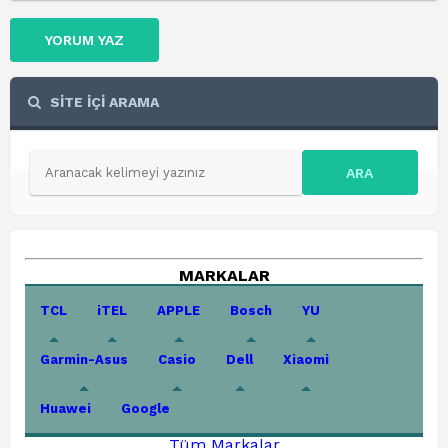
YORUM YAZ
SİTE İÇİ ARAMA
ARA
MARKALAR
TCL
iTEL
APPLE
Bosch
YU
Garmin-Asus
Casio
Dell
Xiaomi
Huawei
Google
Tüm Markalar