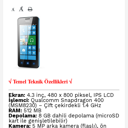
+
-
√ Temel Teknik Öze
llikleri √
Ekran:
4.3 inç, 480 x 800 piksel, IPS LCD
İşlemci:
Qualcomm Snapdragon 400
(MSM8230) – Çift çekirdekli 1.4 GHz
RAM:
512 MB
Depolama:
8 GB dahili depolama (microSD
kart ile genişletilebilir)
Kamera:
5 MP arka kamera (flaşlı), ön