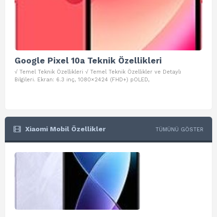
Google Pixel 10a Teknik Özellikleri
Go
√ Temel Teknik Özellikleri √ Temel Teknik Özellikler ve Detaylı
√ Te
Bilgileri. Ekran: 6.3 inç, 1080×2424 (FHD+) pOLED,
ve D
Xiaomi Mobil Özellikler
TÜMÜNÜ GÖSTER