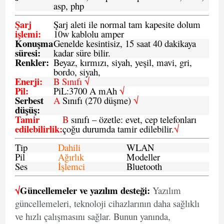
asp, php
Şarj
Şarj aleti ile normal tam kapesite dolum
işlemi
:
10w kablolu amper
Konuşma
Genelde kesintisiz, 15 saat 40 dakikaya
süresi
:
kadar süre bilir.
Renkler:
Beyaz, kırmızı, siyah, yeşil, mavi, gri,
bordo, siyah,
Enerji
:
B Sınıfı √
Pil
:
PiL:3700 A mAh
√
Serbest
A
Sınıfı (270 düşme)
√
düşüş
:
Tamir
B
sınıfı – özetle: evet, cep telefonları
edilebilirlik
:
çoğu durumda tamir edilebilir.
√
Tip
Dahili
WLAN
Pil
Ağırlık
Modeller
Ses
İşlemci
Bluetooth
√
Güncellemeler ve yazılım desteği:
Yazılım
güncellemeleri, teknoloji cihazlarının daha sağlıklı
ve hızlı çalışmasını sağlar. Bunun yanında,