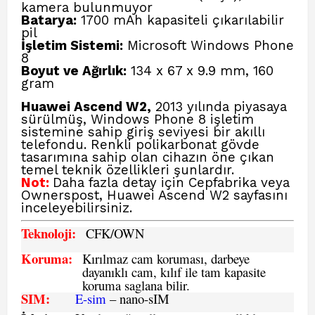
kamera bulunmuyor
Batarya:
1700 mAh kapasiteli çıkarılabilir
pil
İşletim Sistemi:
Microsoft Windows Phone
8
Boyut ve Ağırlık:
134 x 67 x 9.9 mm, 160
gram
Huawei Ascend W2,
2013 yılında piyasaya
sürülmüş, Windows Phone 8 işletim
sistemine sahip giriş seviyesi bir akıllı
telefondu. Renkli polikarbonat gövde
tasarımına sahip olan cihazın öne çıkan
temel teknik özellikleri şunlardır.
Not:
Daha fazla detay için
Cepfabrika veya
Ownerspost, Huawei Ascend W2
sayfasını
inceleyebilirsiniz.
Teknoloji:
CFK
/OWN
Koruma:
Kırılmaz cam koruması, darbeye
dayanıklı cam, kılıf ile tam kapasite
koruma saglana bilir.
SIM
:
E-sim
– nano-sIM