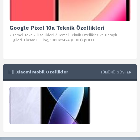
Google Pixel 10a Teknik Özellikleri
Go
√ Temel Teknik Özellikleri √ Temel Teknik Özellikler ve Detaylı
√ Te
Bilgileri. Ekran: 6.3 inç, 1080×2424 (FHD+) pOLED,
ve D
Xiaomi Mobil Özellikler
TÜMÜNÜ GÖSTER