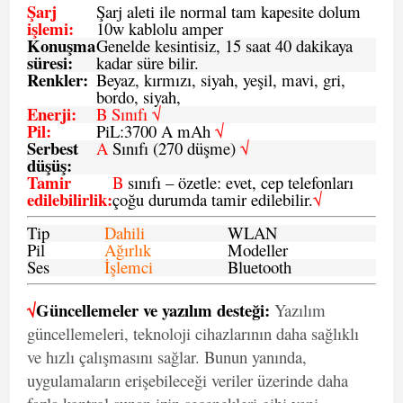
Şarj
Şarj aleti ile normal tam kapesite dolum
işlemi
:
10w kablolu amper
Konuşma
Genelde kesintisiz, 15 saat 40 dakikaya
süresi
:
kadar süre bilir.
Renkler:
Beyaz, kırmızı, siyah, yeşil, mavi, gri,
bordo, siyah,
Enerji
:
B Sınıfı √
Pil
:
PiL:3700 A mAh
√
Serbest
A
Sınıfı (270 düşme)
√
düşüş
:
Tamir
B
sınıfı – özetle: evet, cep telefonları
edilebilirlik
:
çoğu durumda tamir edilebilir.
√
Tip
Dahili
WLAN
Pil
Ağırlık
Modeller
Ses
İşlemci
Bluetooth
√
Güncellemeler ve yazılım desteği:
Yazılım
güncellemeleri, teknoloji cihazlarının daha sağlıklı
ve hızlı çalışmasını sağlar. Bunun yanında,
uygulamaların erişebileceği veriler üzerinde daha