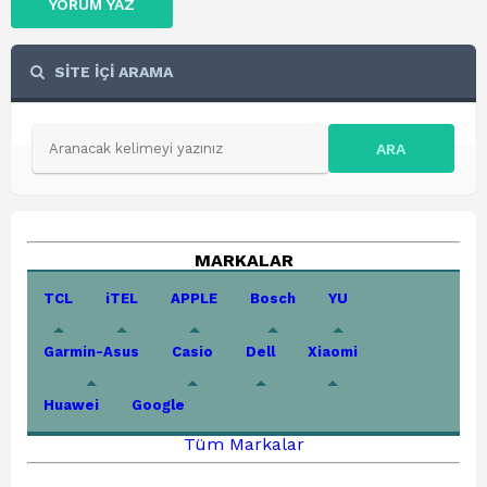
YORUM YAZ
SİTE İÇİ ARAMA
ARA
MARKALAR
TCL
iTEL
APPLE
Bosch
YU
Garmin-Asus
Casio
Dell
Xiaomi
Huawei
Google
Tüm Markalar