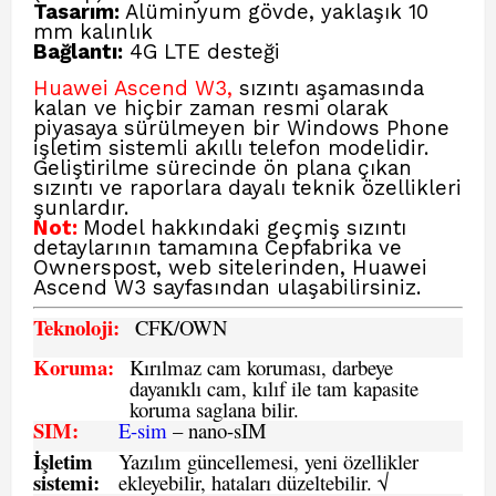
Tasarım:
Alüminyum gövde, yaklaşık 10
mm kalınlık
Bağlantı:
4G LTE desteği
Huawei Ascend W3,
sızıntı aşamasında
kalan ve hiçbir zaman resmi olarak
piyasaya sürülmeyen bir Windows Phone
işletim sistemli akıllı telefon modelidir.
Geliştirilme sürecinde ön plana çıkan
sızıntı ve raporlara dayalı teknik özellikleri
şunlardır.
Not:
Model hakkındaki geçmiş sızıntı
detaylarının tamamına
Cepfabrika ve
Ownerspost, web sitelerinden, Huawei
Ascend W3
sayfasından ulaşabilirsiniz.
Teknoloji:
CFK
/OWN
Koruma:
Kırılmaz cam koruması, darbeye
dayanıklı cam, kılıf ile tam kapasite
koruma saglana bilir.
SIM
:
E-sim
– nano-sIM
İşletim
Yazılım güncellemesi, yeni özellikler
sistemi
:
ekleyebilir, hataları düzeltebilir. √