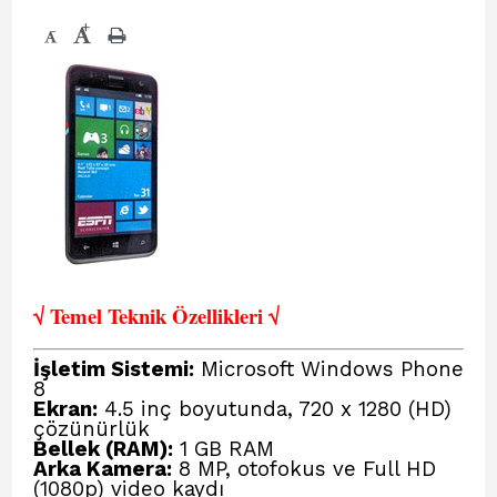
+
-
√ Temel Teknik Öze
llikleri √
İşletim Sistemi:
Microsoft Windows Phone
8
Ekran:
4.5 inç boyutunda, 720 x 1280 (HD)
çözünürlük
Bellek (RAM):
1 GB RAM
Arka Kamera:
8 MP, otofokus ve Full HD
(1080p) video kaydı