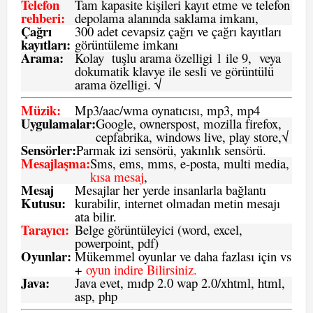
Telefon
Tam kapasite kişileri kayıt etme ve telefon
rehberi
:
depolama alanında saklama imkanı,
Çağrı
300 adet cevapsiz çağrı ve çağrı kayıtları
kayıtları
:
görüntüleme imkanı
Arama:
Kolay tuşlu arama özelligi 1 ile 9, veya
dokumatik klavye ile sesli ve görüntülü
arama özelligi. √
Müzik:
Mp3/aac/wma oynatıcısı, mp3, mp4
Uygulamalar:
Google, ownerspost, mozilla firefox,
cepfabrika, windows live, play store,√
Sensö
rler
:
Parmak izi sensörü, yakınlık sensörü.
Mesajlaşma
:
Sms, ems, mms, e-posta, multi media,
kısa mesaj
,
Mesaj
Mesajlar her yerde insanlarla bağlantı
Kutusu:
kurabilir, internet olmadan metin mesajı
ata bilir.
Tarayıcı
:
Belge görüntüleyici (word, excel,
powerpoint, pdf)
Oyunlar
:
Mükemmel oyunlar ve daha fazlası için vs
+
oyun indire Bilirsiniz.
Java
:
Java evet, mıdp 2.0 wap 2.0/xhtml, html,
asp, php