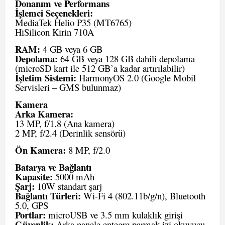
Donanım ve Performans
İşlemci Seçenekleri:
MediaTek Helio P35 (MT6765)
HiSilicon Kirin 710A
RAM:
4 GB veya 6 GB
Depolama:
64 GB veya 128 GB dahili depolama
(microSD kart ile 512 GB’a kadar artırılabilir)
İşletim Sistemi:
HarmonyOS 2.0 (Google Mobil
Servisleri – GMS bulunmaz)
Kamera
Arka Kamera:
13 MP, f/1.8 (Ana kamera)
2 MP, f/2.4 (Derinlik sensörü)
Ön Kamera:
8 MP, f/2.0
Batarya ve Bağlantı
Kapasite:
5000 mAh
Şarj:
10W standart şarj
Bağlantı Türleri:
Wi-Fi 4 (802.11b/g/n), Bluetooth
5.0, GPS
Portlar:
microUSB ve 3.5 mm kulaklık girişi
Güvenlik:
Arka panele entegre parmak izi okuyucu