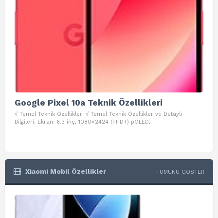
Google Pixel 10a Teknik Özellikleri
Go
√ Temel Teknik Özellikleri √ Temel Teknik Özellikler ve Detaylı
√ Te
Bilgileri. Ekran: 6.3 inç, 1080×2424 (FHD+) pOLED,
ve D
Xiaomi Mobil Özellikler
TÜMÜNÜ GÖSTER