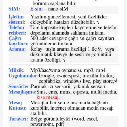
koruma saglana bilir.
SIM
:
E-sim
– nano-sIM
İşletim
Yazılım güncellemesi, yeni özellikler
sistemi
:
ekleyebilir, hataları düzeltebilir. √
Telefon
Tam kapasite kişileri kayıt etme ve telefon
rehberi
:
depolama alanında saklama imkanı,
Çağrı
300 adet cevapsiz çağrı ve çağrı kayıtları
kayıtları
:
görüntüleme imkanı
Arama:
Kolay tuşlu arama özelligi 1 ile 9, veya
dokumatik klavye ile sesli ve görüntülü
arama özelligi. √
Müzik:
Mp3/aac/wma oynatıcısı, mp3, mp4
Uygulamalar:
Google, ownerspost, mozilla firefox,
cepfabrika, windows live, play store,√
Sensö
rler
:
Parmak izi sensörü, yakınlık sensörü.
Mesajlaşma
:
Sms, ems, mms, e-posta, multi media,
kısa mesaj
,
Mesaj
Mesajlar her yerde insanlarla bağlantı
Kutusu:
kurabilir, internet olmadan metin mesajı
ata bilir.
Tarayıcı
:
Belge görüntüleyici (word, excel,
powerpoint, pdf)