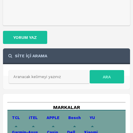
YORUM YAZ
SİTE İÇİ ARAMA
ARA
MARKALAR
TCL
iTEL
APPLE
Bosch
YU
Garmin-Asus
Casio
Dell
Xiaomi