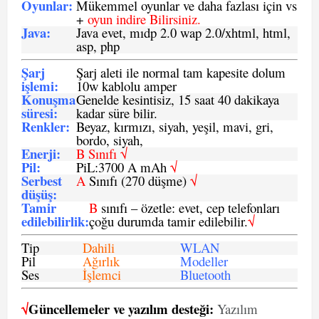
Oyunlar
:
Mükemmel oyunlar ve daha fazlası için vs
+
oyun indire Bilirsiniz.
Java
:
Java evet, mıdp 2.0 wap 2.0/xhtml, html,
asp, php
Şarj
Şarj aleti ile normal tam kapesite dolum
işlemi
:
10w kablolu amper
Konuşma
Genelde kesintisiz, 15 saat 40 dakikaya
süresi
:
kadar süre bilir.
Renkler:
Beyaz, kırmızı, siyah, yeşil, mavi, gri,
bordo, siyah,
Enerji
:
B Sınıfı √
Pil
:
PiL:3700 A mAh
√
Serbest
A
Sınıfı (270 düşme)
√
düşüş
:
Tamir
B
sınıfı – özetle: evet, cep telefonları
edilebilirlik
:
çoğu durumda tamir edilebilir.
√
Tip
Dahili
WLAN
Pil
Ağırlık
Modeller
Ses
İşlemci
Bluetooth
√
Güncellemeler ve yazılım desteği:
Yazılım