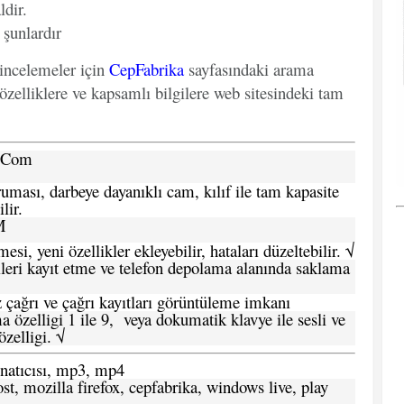
ldir.
 şunlardır
 incelemeler için
CepFabrika
sayfasındaki arama
özelliklere ve kapsamlı bilgilere web sitesindeki tam
a.Com
ması, darbeye dayanıklı cam, kılıf ile tam kapasite
lir.
M
si, yeni özellikler ekleyebilir, hataları düzeltebilir. √
leri kayıt etme ve telefon depolama alanında saklama
 çağrı ve çağrı kayıtları görüntüleme imkanı
 özelligi 1 ile 9, veya dokumatik klavye ile sesli ve
zelligi. √
atıcısı, mp3, mp4
t, mozilla firefox, cepfabrika, windows live, play