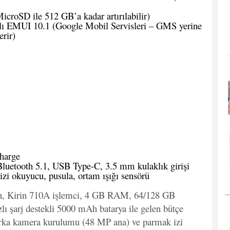
roSD ile 512 GB’a kadar artırılabilir)
lı EMUI 10.1 (Google Mobil Servisleri – GMS yerine
rir)
harge
luetooth 5.1, USB Type-C, 3.5 mm kulaklık girişi
zi okuyucu, pusula, ortam ışığı sensörü
an, Kirin 710A işlemci, 4 GB RAM, 64/128 GB
ı şarj destekli 5000 mAh batarya ile gelen bütçe
ü arka kamera kurulumu (48 MP ana) ve parmak izi