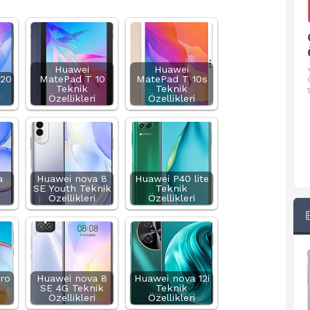
Google Pixel 10 Pro Teknik
Özellikleri
Huawei
Huawei
√ Temel Teknik Özellikleri √ Temel Teknik
 20
MatePad T 10
MatePad T 10s
Özellikler ve Detaylı Bilgileri. Ekran: 6.3 inç,
Teknik
Teknik
1280 x 2856 piksel, 120 Hz LTPO
Özellikleri
Özellikleri
a
Huawei nova 8
Huawei P40 lite
SE Youth Teknik
Teknik
Özellikleri
Özellikleri
ro
Huawei nova 8
Huawei nova 12i
SE 4G Teknik
Teknik
Özellikleri
Özellikleri