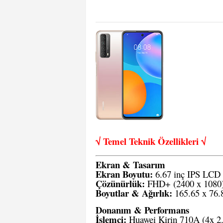
√ Temel Teknik Öze
llikleri √
Ekran & Tasarım
Ekran Boyutu:
6.67 inç IPS LCD
Çözünürlük:
FHD+ (2400 x 1080
Boyutlar & Ağırlık:
165.65 x 76.
Donanım & Performans
İşlemci:
Huawei Kirin 710A (4x 2