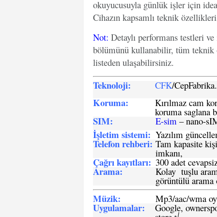
okuyucusuyla günlük işler için idea
Cihazın kapsamlı teknik özellikleri
Not
:
Detaylı performans testleri ve
bölümünü kullanabilir, tüm teknik 
listeden ulaşabilirsiniz.
Teknoloji:
CFK
/CepFabrik
Koruma:
Kırılmaz cam koru
koruma saglana bi
SIM
:
E-sim
– nano-sI
İşletim sistemi
:
Yazılım güncelleme
Telefon rehberi
:
Tam kapasite kişi
imkanı,
Çağrı kayıtları
:
300 adet cevapsiz
Arama:
Kolay tuşlu arama
görüntülü arama ö
Müzik:
Mp3/aac/wma oyn
Uygulamalar:
Google, ownerspos
store,√