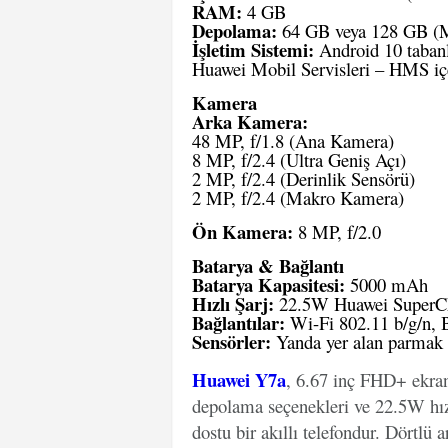
RAM:
4 GB
Depolama:
64 GB veya 128 GB (Mic
İşletim Sistemi:
Android 10 taban
Huawei Mobil Servisleri – HMS içe
Kamera
Arka Kamera:
48 MP, f/1.8 (Ana Kamera)
8 MP, f/2.4 (Ultra Geniş Açı)
2 MP, f/2.4 (Derinlik Sensörü)
2 MP, f/2.4 (Makro Kamera)
Ön Kamera:
8 MP, f/2.0
Batarya & Bağlantı
Batarya Kapasitesi:
5000 mAh
Hızlı Şarj:
22.5W Huawei SuperC
Bağlantılar:
Wi-Fi 802.11 b/g/n, B
Sensörler:
Yanda yer alan parmak i
Huawei Y7a
, 6.67 inç FHD+ ekr
depolama seçenekleri ve 22.5W hızl
dostu bir akıllı telefondur. Dörtl