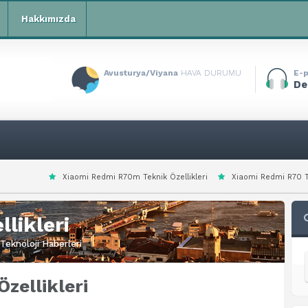
Hakkımızda
Avusturya/Viyana
HAVA DURUMU
E-p
De
 Redmi R70m Teknik Özellikleri
Xiaomi Redmi R70 Teknik Özellikleri
X
likleri
Teknoloji Haberleri
zellikleri