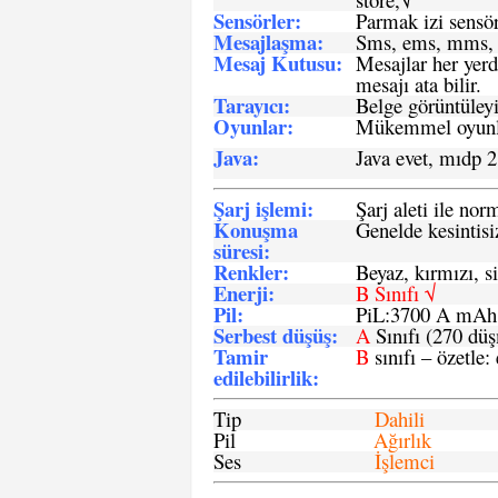
Sensö
rler
:
Parmak izi sensör
Mesajlaşma
:
Sms, ems, mms, 
Mesaj Kutusu:
Mesajlar her yerd
mesajı ata bilir.
Tarayıcı
:
Belge görüntüleyi
Oyunlar
:
Mükemmel oyunlar
Java
:
Java evet, mıdp 2
Şarj işlemi
:
Şarj aleti ile n
Konuşma
Genelde kesintisiz
süresi
:
Renkler:
Beyaz, kırmızı, si
Enerji
:
B Sınıfı √
Pil
:
PiL:3700 A mA
Serbest düşüş
:
A
Sınıfı (270 dü
Tamir
B
sınıfı – özetle:
edilebilirlik
:
Tip
Dahili
Pil
Ağırlık
Ses
İşlemci