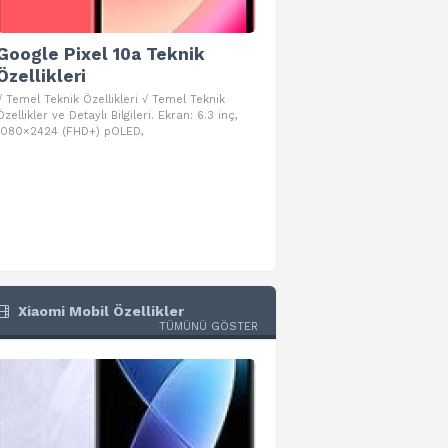
Google Pixel 10a Teknik
Google Pixel 10 Pro 
Özellikleri
Teknik Özellikleri
√ Temel Teknik Özellikleri √ Temel Teknik
√ Temel Teknik Özellikleri √ Goog
Özellikler ve Detaylı Bilgileri. Ekran: 6.3 inç,
Pro Fold Teknik Özellikleri ve Detay
1080×2424 (FHD+) pOLED,
İşlemci: Google Tensor G5
Xiaomi Mobil Özellikler
TÜMÜNÜ GÖSTER