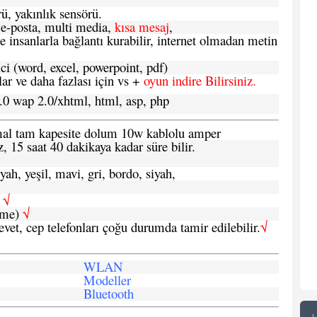
ü, yakınlık sensörü.
e-posta, multi media,
kısa mesaj
,
e insanlarla bağlantı kurabilir, internet olmadan metin
ci (word, excel, powerpoint, pdf)
 ve daha fazlası için vs +
oyun indire Bilirsiniz.
.0 wap 2.0/xhtml, html, asp, php
ormal tam kapesite dolum 10w kablolu amper
, 15 saat 40 dakikaya kadar süre bilir.
yah, yeşil, mavi, gri, bordo, siyah,
h
√
şme)
√
 evet, cep telefonları çoğu durumda tamir edilebilir.
√
WLAN
Modeller
Bluetooth