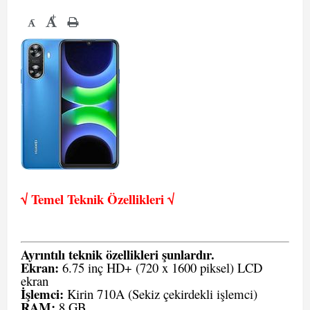
+
-
√ Temel Teknik Öze
llikleri √
Ayrıntılı teknik özellikleri şunlardır.
Ekran:
6.75 inç HD+ (720 x 1600 piksel) LCD
ekran
İşlemci:
Kirin 710A (Sekiz çekirdekli işlemci)
RAM:
8 GB