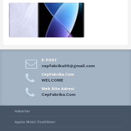
E-POST
cepfabrika09@gmail.com
CepFabrika.Com
WELCOME
Web Site Adresi
CepFabrika.Com
Haberler
Apple Mobil Özellikleri