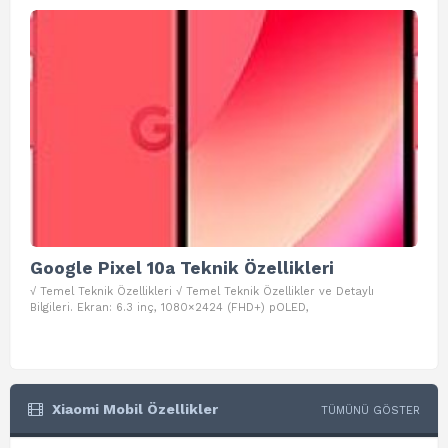
Google Pixel 10a Teknik Özellikleri
Go
√ Temel Teknik Özellikleri √ Temel Teknik Özellikler ve Detaylı
√ Te
Bilgileri. Ekran: 6.3 inç, 1080×2424 (FHD+) pOLED,
ve D
Xiaomi Mobil Özellikler
TÜMÜNÜ GÖSTER