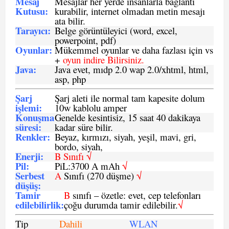
Mesaj
Mesajlar her yerde insanlarla bağlantı
Kutusu:
kurabilir, internet olmadan metin mesajı
ata bilir.
Tarayıcı
:
Belge görüntüleyici (word, excel,
powerpoint, pdf)
Oyunlar
:
Mükemmel oyunlar ve daha fazlası için vs
+
oyun indire Bilirsiniz.
Java
:
Java evet, mıdp 2.0 wap 2.0/xhtml, html,
asp, php
Şarj
Şarj aleti ile normal tam kapesite dolum
işlemi
:
10w kablolu amper
Konuşma
Genelde kesintisiz, 15 saat 40 dakikaya
süresi
:
kadar süre bilir.
Renkler:
Beyaz, kırmızı, siyah, yeşil, mavi, gri,
bordo, siyah,
Enerji
:
B Sınıfı √
Pil
:
PiL:3700 A mAh
√
Serbest
A
Sınıfı (270 düşme)
√
düşüş
:
Tamir
B
sınıfı – özetle: evet, cep telefonları
edilebilirlik
:
çoğu durumda tamir edilebilir.
√
Tip
Dahili
WLAN