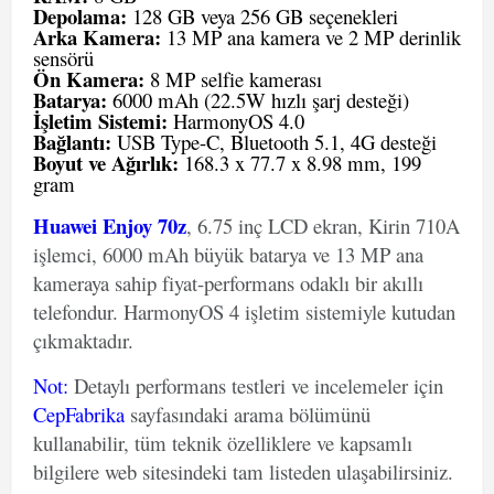
Depolama:
128 GB veya 256 GB seçenekleri
Arka Kamera:
13 MP ana kamera ve 2 MP derinlik
sensörü
Ön Kamera:
8 MP selfie kamerası
Batarya:
6000 mAh (22.5W hızlı şarj desteği)
İşletim Sistemi:
HarmonyOS 4.0
Bağlantı:
USB Type-C, Bluetooth 5.1, 4G desteği
Boyut ve Ağırlık:
168.3 x 77.7 x 8.98 mm, 199
gram
Huawei Enjoy 70z
, 6.75 inç LCD ekran, Kirin 710A
işlemci, 6000 mAh büyük batarya ve 13 MP ana
kameraya sahip fiyat-performans odaklı bir akıllı
telefondur. HarmonyOS 4 işletim sistemiyle kutudan
çıkmaktadır.
Not
:
Detaylı performans testleri ve incelemeler için
CepFabrika
sayfasındaki arama bölümünü
kullanabilir, tüm teknik özelliklere ve kapsamlı
bilgilere web sitesindeki tam listeden ulaşabilirsiniz.