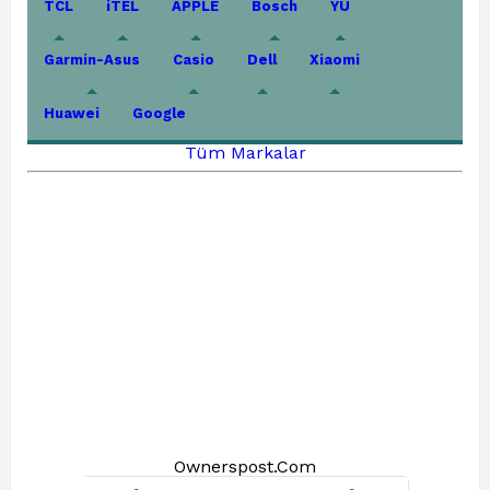
TCL
iTEL
APPLE
Bosch
YU
Garmin-Asus
Casio
Dell
Xiaomi
Huawei
Google
Tüm Markalar
Ownerspost.Com