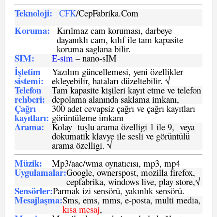
Teknoloji:
CFK
/CepFabrika.Com
Koruma:
Kırılmaz cam koruması, darbeye
dayanıklı cam, kılıf ile tam kapasite
koruma saglana bilir.
SIM
:
E-sim
– nano-sIM
İşletim
Yazılım güncellemesi, yeni özellikler
sistemi
:
ekleyebilir, hataları düzeltebilir. √
Telefon
Tam kapasite kişileri kayıt etme ve telefon
rehberi
:
depolama alanında saklama imkanı,
Çağrı
300 adet cevapsiz çağrı ve çağrı kayıtları
kayıtları
:
görüntüleme imkanı
Arama:
Kolay tuşlu arama özelligi 1 ile 9, veya
dokumatik klavye ile sesli ve görüntülü
arama özelligi. √
Müzik:
Mp3/aac/wma oynatıcısı, mp3, mp4
Uygulamalar:
Google, ownerspost, mozilla firefox,
cepfabrika, windows live, play store,√
Sensö
rler
:
Parmak izi sensörü, yakınlık sensörü.
Mesajlaşma
:
Sms, ems, mms, e-posta, multi media,
kısa mesaj
,