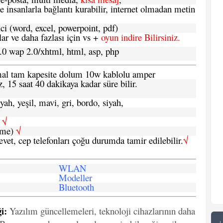
e insanlarla bağlantı kurabilir, internet olmadan metin
ci (word, excel, powerpoint, pdf)
 ve daha fazlası için vs +
oyun indire Bilirsiniz.
.0 wap 2.0/xhtml, html, asp, php
ormal tam kapesite dolum 10w kablolu amper
, 15 saat 40 dakikaya kadar süre bilir.
yah, yeşil, mavi, gri, bordo, siyah,
h
√
şme)
√
 evet, cep telefonları çoğu durumda tamir edilebilir.
√
WLAN
Modeller
Bluetooth
i:
Yazılım güncellemeleri, teknoloji cihazlarının daha