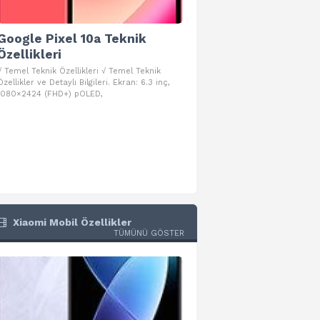
Google Pixel 10a Teknik
Google Pixel 10 Pro 
Özellikleri
Teknik Özellikleri
√ Temel Teknik Özellikleri √ Temel Teknik
√ Temel Teknik Özellikleri √ Goog
Özellikler ve Detaylı Bilgileri. Ekran: 6.3 inç,
Pro Fold Teknik Özellikleri ve Detay
1080×2424 (FHD+) pOLED,
İşlemci: Google Tensor G5
Xiaomi Mobil Özellikler
TÜMÜNÜ GÖSTER