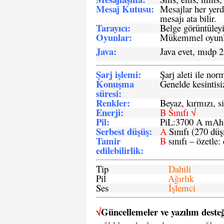
Mesaj Kutusu:
Mesajlar her yerd
mesajı ata bilir.
Tarayıcı
:
Belge görüntüleyi
Oyunlar
:
Mükemmel oyunlar
Java
:
Java evet, mıdp 2
Şarj işlemi
:
Şarj aleti ile n
Konuşma
Genelde kesintisiz
süresi
:
Renkler:
Beyaz, kırmızı, si
Enerji
:
B Sınıfı √
Pil
:
PiL:3700 A mA
Serbest düşüş
:
A
Sınıfı (270 dü
Tamir
B
sınıfı – özetle:
edilebilirlik
:
Tip
Dahili
Pil
Ağırlık
Ses
İşlemci
√
Güncellemeler ve yazılım desteğ