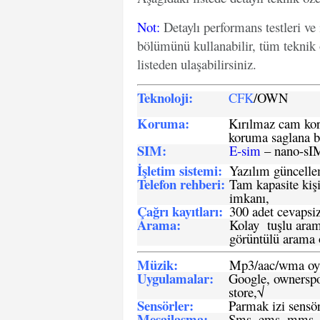
Not
:
Detaylı performans testleri ve
bölümünü kullanabilir, tüm teknik 
listeden ulaşabilirsiniz.
Teknoloji:
CFK
/OWN
Koruma:
Kırılmaz cam koru
koruma saglana bi
SIM
:
E-sim
– nano-sI
İşletim sistemi
:
Yazılım güncelleme
Telefon rehberi
:
Tam kapasite kişi
imkanı,
Çağrı kayıtları
:
300 adet cevapsiz
Arama:
Kolay tuşlu arama
görüntülü arama ö
Müzik:
Mp3/aac/wma oyn
Uygulamalar:
Google, ownerspos
store,√
Sensö
rler
:
Parmak izi sensör
Mesajlaşma
:
Sms, ems, mms, 