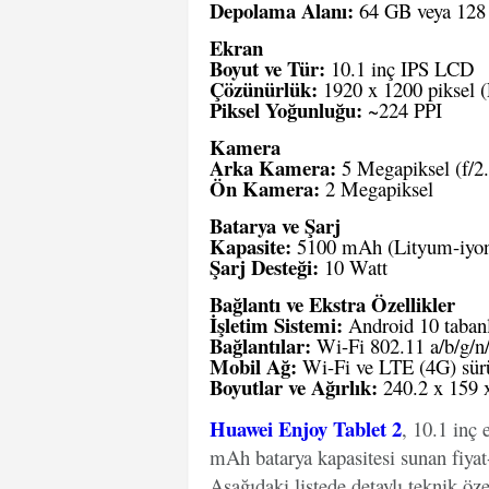
Depolama Alanı:
64 GB veya 128 G
Ekran
Boyut ve Tür:
10.1 inç IPS LCD
Çözünürlük:
1920 x 1200 piksel 
Piksel Yoğunluğu:
~224 PPI
Kamera
Arka Kamera:
5 Megapiksel (f/2.
Ön Kamera:
2 Megapiksel
Batarya ve Şarj
Kapasite:
5100 mAh (Lityum-iyon
Şarj Desteği:
10 Watt
Bağlantı ve Ekstra Özellikler
İşletim Sistemi:
Android 10 taban
Bağlantılar:
Wi-Fi 802.11 a/b/g/n/
Mobil Ağ:
Wi-Fi ve LTE (4G) sür
Boyutlar ve Ağırlık:
240.2 x 159 
Huawei Enjoy Tablet 2
, 10.1 inç
mAh batarya kapasitesi sunan fiyat-
Aşağıdaki listede detaylı teknik özel