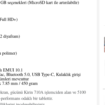
B seçenekleri (MicroSD kart ile artırılabilir)
(Full HD+)
2 diyafram)
 polimer)
lı EMUI 10.1
ac, Bluetooth 5.0, USB Type-C, Kulaklık girişi
ümleri mevcuttur
x 7.85 mm / 450 gram
 ekran, gücünü Kirin 710A işlemciden alan ve 5100
performans odaklı bir tablettir.
liklerini inceleyebilirsiniz.