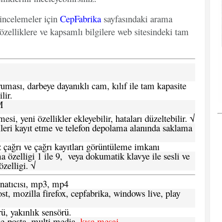
 incelemeler için
CepFabrika
sayfasındaki arama
özelliklere ve kapsamlı bilgilere web sitesindeki tam
ması, darbeye dayanıklı cam, kılıf ile tam kapasite
lir.
M
si, yeni özellikler ekleyebilir, hataları düzeltebilir. √
leri kayıt etme ve telefon depolama alanında saklama
 çağrı ve çağrı kayıtları görüntüleme imkanı
 özelligi 1 ile 9, veya dokumatik klavye ile sesli ve
zelligi. √
atıcısı, mp3, mp4
t, mozilla firefox, cepfabrika, windows live, play
ü, yakınlık sensörü.
e-posta, multi media,
kısa mesaj
,