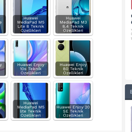
Google Pixel 10 Pro Teknik
Huawei
Huawei
Özellikleri
e
MediaPad M5
MediaPad M3
Lite 8 Teknik
8.4 Teknik
√ Temel Teknik Özellikleri √ Temel Teknik
Özellikleri
Özellikleri
Özellikler ve Detaylı Bilgileri. Ekran: 6.3 inç,
1280 x 2856 piksel, 120 Hz LTPO
y
Huawei Enjoy
Huawei Enjoy
10s Teknik
80 Teknik
Özellikleri
Özellikleri
Huawei
y
MediaPad M5
Huawei Enjoy 20
lite Teknik
SE Teknik
Özellikleri
Özellikleri