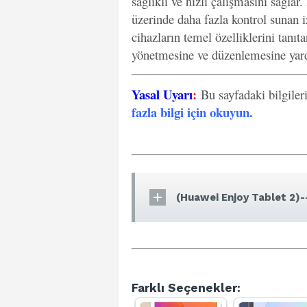
sağlıklı ve hızlı çalışmasını sağlar
üzerinde daha fazla kontrol sunan iz
cihazların temel özelliklerini tanıt
yönetmesine ve düzenlemesine yard
Yasal Uyarı
:
Bu sayfadaki bilgiler
fazla bilgi için okuyun
.
(Huawei Enjoy Tablet 2)-
Farklı Seçenekler: