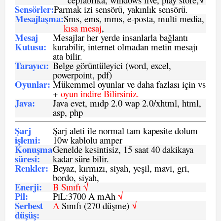
Sensö
rler
:
Parmak izi sensörü, yakınlık sensörü.
Mesajlaşma
:
Sms, ems, mms, e-posta, multi media,
kısa mesaj
,
Mesaj
Mesajlar her yerde insanlarla bağlantı
Kutusu:
kurabilir, internet olmadan metin mesajı
ata bilir.
Tarayıcı
:
Belge görüntüleyici (word, excel,
powerpoint, pdf)
Oyunlar
:
Mükemmel oyunlar ve daha fazlası için vs
+
oyun indire Bilirsiniz.
Java
:
Java evet, mıdp 2.0 wap 2.0/xhtml, html,
asp, php
Şarj
Şarj aleti ile normal tam kapesite dolum
işlemi
:
10w kablolu amper
Konuşma
Genelde kesintisiz, 15 saat 40 dakikaya
süresi
:
kadar süre bilir.
Renkler:
Beyaz, kırmızı, siyah, yeşil, mavi, gri,
bordo, siyah,
Enerji
:
B Sınıfı √
Pil
:
PiL:3700 A mAh
√
Serbest
A
Sınıfı (270 düşme)
√
düşüş
: