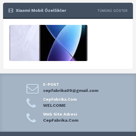
Xiaomi Mobil Özellikler
TÜMÜNÜ GÖSTER
E-POST
cepfabrika09@gmail.com
CepFabrika.Com
WELCOME
Web Site Adresi
CepFabrika.Com