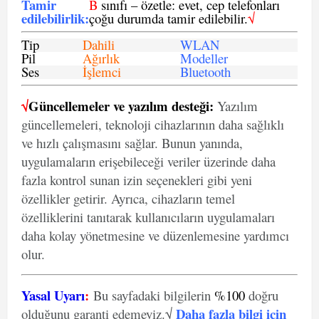
Tamir
B
sınıfı – özetle: evet, cep telefonları
edilebilirlik
:
çoğu durumda tamir edilebilir.
√
Tip
Dahili
WLAN
Pil
Ağırlık
Modeller
Ses
İşlemci
Bluetooth
√
Güncellemeler ve yazılım desteği:
Yazılım
güncellemeleri, teknoloji cihazlarının daha sağlıklı
ve hızlı çalışmasını sağlar. Bunun yanında,
uygulamaların erişebileceği veriler üzerinde daha
fazla kontrol sunan izin seçenekleri gibi yeni
özellikler getirir. Ayrıca, cihazların temel
özelliklerini tanıtarak kullanıcıların uygulamaları
daha kolay yönetmesine ve düzenlemesine yardımcı
olur.
Yasal Uyarı
:
Bu sayfadaki bilgilerin
%100
doğru
Daha fazla bilgi için
olduğunu garanti edemeyiz.√