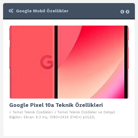
Google Mobil Özellikler
Google Pixel 10a Teknik Özellikleri
Go
√ Temel Teknik Özellikleri √ Temel Teknik Özellikler ve Detaylı
√ Te
Bilgileri. Ekran: 6.3 inç, 1080×2424 (FHD+) pOLED,
ve D