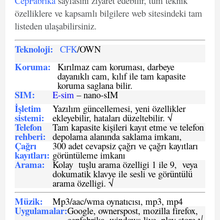
CepFabrika
sayfasını ziyaret edebilir, tüm teknik
özelliklere ve kapsamlı bilgilere web sitesindeki tam
listeden ulaşabilirsiniz.
Teknoloji:
CFK
/OWN
Koruma:
Kırılmaz cam koruması, darbeye
dayanıklı cam, kılıf ile tam kapasite
koruma saglana bilir.
SIM
:
E-sim
– nano-sIM
İşletim
Yazılım güncellemesi, yeni özellikler
sistemi
:
ekleyebilir, hataları düzeltebilir. √
Telefon
Tam kapasite kişileri kayıt etme ve telefon
rehberi
:
depolama alanında saklama imkanı,
Çağrı
300 adet cevapsiz çağrı ve çağrı kayıtları
kayıtları
:
görüntüleme imkanı
Arama:
Kolay tuşlu arama özelligi 1 ile 9, veya
dokumatik klavye ile sesli ve görüntülü
arama özelligi. √
Müzik:
Mp3/aac/wma oynatıcısı, mp3, mp4
Uygulamalar:
Google, ownerspost, mozilla firefox,
cepfabrika, windows live, play store,√