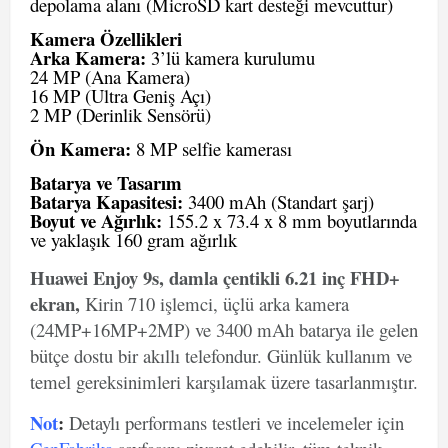
depolama alanı (MicroSD kart desteği mevcuttur)
Kamera Özellikleri
Arka Kamera:
3’lü kamera kurulumu
24 MP (Ana Kamera)
16 MP (Ultra Geniş Açı)
2 MP (Derinlik Sensörü)
Ön Kamera:
8 MP selfie kamerası
Batarya ve Tasarım
Batarya Kapasitesi:
3400 mAh (Standart şarj)
Boyut ve Ağırlık:
155.2 x 73.4 x 8 mm boyutlarında
ve yaklaşık 160 gram ağırlık
Huawei Enjoy 9s, damla çentikli 6.21 inç FHD+
ekran,
Kirin 710 işlemci, üçlü arka kamera
(24MP+16MP+2MP) ve 3400 mAh batarya ile gelen
bütçe dostu bir akıllı telefondur. Günlük kullanım ve
temel gereksinimleri karşılamak üzere tasarlanmıştır.
Not
:
Detaylı performans testleri ve incelemeler için