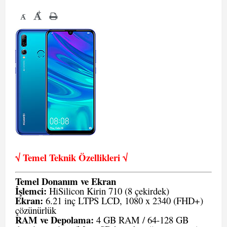
+
-
√ Temel Teknik Öze
llikleri √
Temel Donanım ve Ekran
İşlemci:
HiSilicon Kirin 710 (8 çekirdek)
Ekran:
6.21 inç LTPS LCD, 1080 x 2340 (FHD+)
çözünürlük
RAM ve Depolama:
4 GB RAM / 64-128 GB