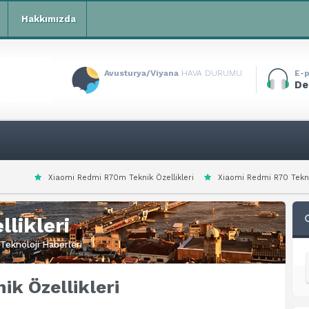
Hakkımızda
Avusturya/Viyana
HAVA DURUMU
E-p
De
edmi R70m Teknik Özellikleri
Xiaomi Redmi R70 Teknik Özellikleri
Xi
likleri
Teknoloji Haberleri
ik Özellikleri