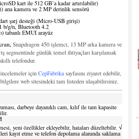
oSD kart ile 512 GB’a kadar artırılabilir)
)) ana kamera ve 2 MP derinlik sensörü
rt şarj desteği (Micro-USB girişi)
 b/g/n, Bluetooth 4.2
o) tabanlı EMUI arayüz
kran,
Snapdragon 450 işlemci, 13 MP arka kamera ve
riş segmentinde günlük temel ihtiyaçları karşılamak
kıllı telefondur.
e incelemeler için
CepFabrika
sayfasını ziyaret edebilir,
ilgilere web sitesindeki tam listeden ulaşabilirsiniz.
ması, darbeye dayanıklı cam, kılıf ile tam kapasite
lir.
M
si, yeni özellikler ekleyebilir, hataları düzeltebilir. √
leri kayıt etme ve telefon depolama alanında saklama