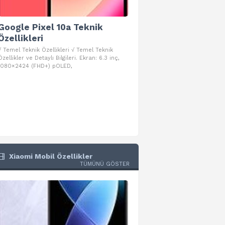
Google Pixel 10a Teknik
Google Pixel 10 Pro 
Özellikleri
Teknik Özellikleri
√ Temel Teknik Özellikleri √ Temel Teknik
√ Temel Teknik Özellikleri √ Goog
Özellikler ve Detaylı Bilgileri. Ekran: 6.3 inç,
Pro Fold Teknik Özellikleri ve Detay
1080×2424 (FHD+) pOLED,
İşlemci: Google Tensor G5
Xiaomi Mobil Özellikler
TÜMÜNÜ GÖSTER