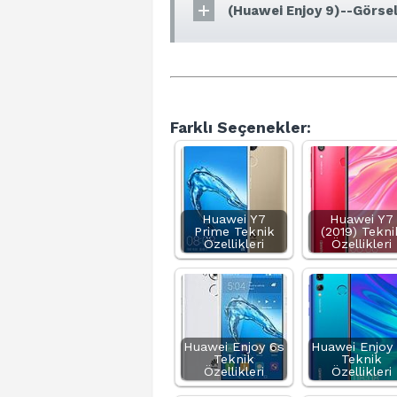
(Huawei Enjoy 9)--Görsel
Farklı Seçenekler:
Huawei Y7
Huawei Y7
Prime Teknik
(2019) Tekni
Özellikleri
Özellikleri
Huawei Enjoy 6s
Huawei Enjoy
Teknik
Teknik
Özellikleri
Özellikleri