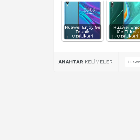
Huawei Enjoy 9e
Huawei Enjo
Teknik
10e Teknik
Özellikleri
Özellikleri
ANAHTAR
KELİMELER
Huawei