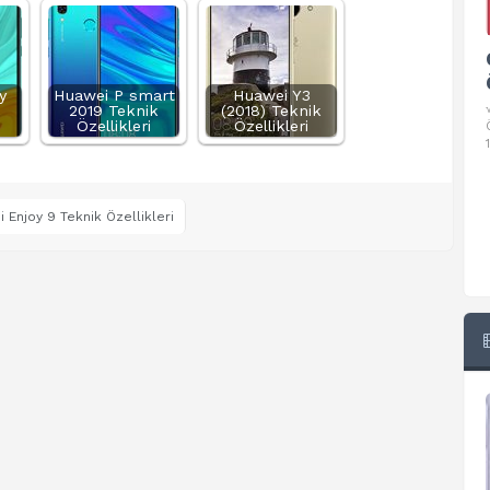
Google Pixel 10 Pro Teknik
Özellikleri
y
Huawei P smart
Huawei Y3
2019 Teknik
√ Temel Teknik Özellikleri √ Temel Teknik
(2018) Teknik
Özellikleri
Özellikleri
Özellikler ve Detaylı Bilgileri. Ekran: 6.3 inç,
1280 x 2856 piksel, 120 Hz LTPO
 Enjoy 9 Teknik Özellikleri