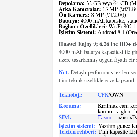
Depolama:
32 GB veya 64 GB (Micr
Arka Kameralar:
13 MP (\(f/1.8\
Ön Kamera:
8 MP (\(f/2.0\))
Batarya:
4000 mAh kapasite, standa
Bağlantı Özellikleri:
Wi-Fi 802.11
İşletim Sistemi:
Android 8.1 (Ore
Huawei Enjoy 9; 6.26 inç HD+ e
4000 mAh batarya kapasitesi ile gi
üzere tasarlanmış uygun fiyatlı bir a
Not
:
Detaylı performans testleri v
tüm teknik özelliklere ve kapsamlı b
Teknoloji:
CFK
/OWN
Koruma:
Kırılmaz cam koru
koruma saglana bi
SIM
:
E-sim
– nano-sI
İşletim sistemi
:
Yazılım güncelleme
Telefon rehberi
:
Tam kapasite kişi