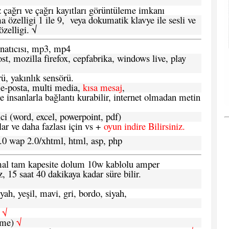
 çağrı ve çağrı kayıtları görüntüleme imkanı
 özelligi 1 ile 9, veya dokumatik klavye ile sesli ve
zelligi. √
atıcısı, mp3, mp4
t, mozilla firefox, cepfabrika, windows live, play
ü, yakınlık sensörü.
e-posta, multi media,
kısa mesaj
,
e insanlarla bağlantı kurabilir, internet olmadan metin
ci (word, excel, powerpoint, pdf)
 ve daha fazlası için vs +
oyun indire Bilirsiniz.
.0 wap 2.0/xhtml, html, asp, php
ormal tam kapesite dolum 10w kablolu amper
, 15 saat 40 dakikaya kadar süre bilir.
yah, yeşil, mavi, gri, bordo, siyah,
h
√
şme)
√