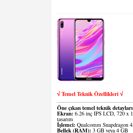
√ Temel Teknik Öze
llikleri √
Öne çıkan temel teknik detayları
Ekran:
6.26 inç IPS LCD, 720 x 15
tasarım
İşlemci:
Qualcomm Snapdragon 450
Bellek (RAM):
3 GB veya 4 GB