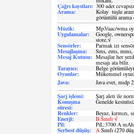
imkanı,
Çağrı kayıtları
:
300 adet cevapsiz
Arama:
Kolay tuşlu arama
görüntülü arama ö
Müzik:
Mp3/aac/wma oyn
Uygulamalar:
Google, ownerspos
store,√
Sensö
rler
:
Parmak izi sensör
Mesajlaşma
:
Sms, ems, mms, 
Mesaj Kutusu:
Mesajlar her yerd
mesajı ata bilir.
Tarayıcı
:
Belge görüntüleyi
Oyunlar
:
Mükemmel oyunlar
Java
:
Java evet, mıdp 2
Şarj işlemi
:
Şarj aleti ile n
Konuşma
Genelde kesintisiz
süresi
:
Renkler:
Beyaz, kırmızı, si
Enerji
:
B Sınıfı √
Pil
:
PiL:3700 A mA
Serbest düşüş
:
A
Sınıfı (270 dü