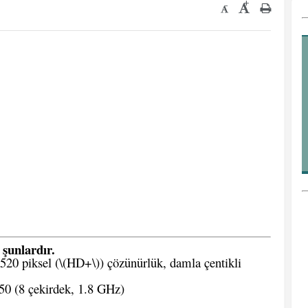
+
-
 şunlardır.
20 piksel (\(HD+\)) çözünürlük, damla çentikli
 (8 çekirdek, 1.8 GHz)