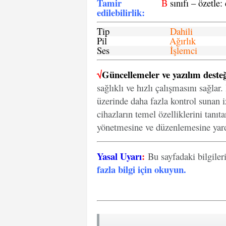
Tamir
B
sınıfı – özetle:
edilebilirlik
:
Tip
Dahili
Pil
Ağırlık
Ses
İşlemci
√
Güncellemeler ve yazılım desteğ
sağlıklı ve hızlı çalışmasını sağlar
üzerinde daha fazla kontrol sunan iz
cihazların temel özelliklerini tanıt
yönetmesine ve düzenlemesine yard
Yasal Uyarı
:
Bu sayfadaki bilgiler
fazla bilgi için okuyun
.