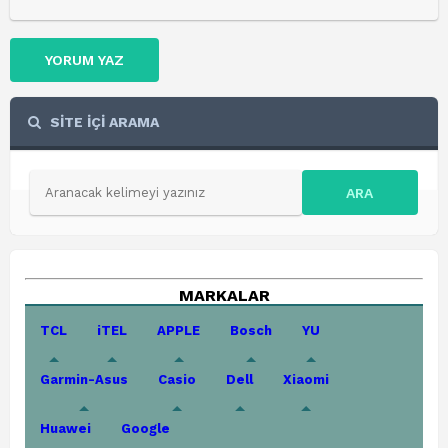
YORUM YAZ
SİTE İÇİ ARAMA
ARA
MARKALAR
TCL
iTEL
APPLE
Bosch
YU
Garmin-Asus
Casio
Dell
Xiaomi
Huawei
Google