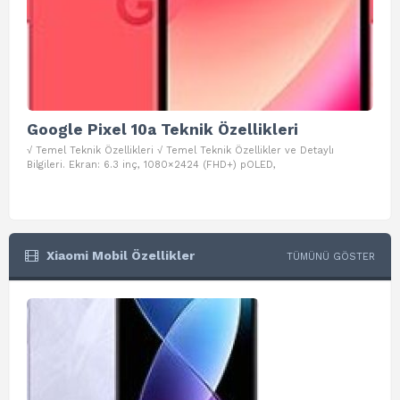
Google Pixel 10a Teknik Özellikleri
Go
√ Temel Teknik Özellikleri √ Temel Teknik Özellikler ve Detaylı
√ Te
Bilgileri. Ekran: 6.3 inç, 1080×2424 (FHD+) pOLED,
ve D
Xiaomi Mobil Özellikler
TÜMÜNÜ GÖSTER