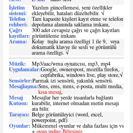
İşletim
Yazılım güncellemesi, yeni özellikler
sistemi
:
ekleyebilir, hataları düzeltebilir. √
Telefon
Tam kapasite kişileri kayıt etme ve telefon
rehberi
:
depolama alanında saklama imkanı,
Çağrı
300 adet cevapsiz çağrı ve çağrı kayıtları
kayıtları
:
görüntüleme imkanı
Arama:
Kolay tuşlu arama özelligi 1 ile 9, veya
dokumatik klavye ile sesli ve görüntülü
arama özelligi. √
Müzik:
Mp3/aac/wma oynatıcısı, mp3, mp4
Uygulamalar:
Google, ownerspost, mozilla firefox,
cepfabrika, windows live, play store,√
Sensö
rler
:
Parmak izi sensörü, yakınlık sensörü.
Mesajlaşma
:
Sms, ems, mms, e-posta, multi media,
kısa mesaj
,
Mesaj
Mesajlar her yerde insanlarla bağlantı
Kutusu:
kurabilir, internet olmadan metin mesajı
ata bilir.
Tarayıcı
:
Belge görüntüleyici (word, excel,
powerpoint, pdf)
Oyunlar
:
Mükemmel oyunlar ve daha fazlası için vs
+
oyun indire Bilirsiniz.