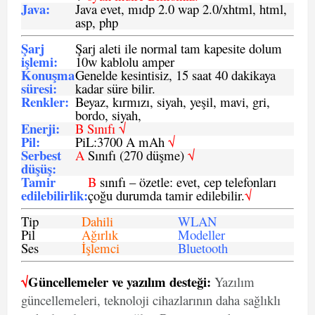
Java
:
Java evet, mıdp 2.0 wap 2.0/xhtml, html,
asp, php
Şarj
Şarj aleti ile normal tam kapesite dolum
işlemi
:
10w kablolu amper
Konuşma
Genelde kesintisiz, 15 saat 40 dakikaya
süresi
:
kadar süre bilir.
Renkler:
Beyaz, kırmızı, siyah, yeşil, mavi, gri,
bordo, siyah,
Enerji
:
B Sınıfı √
Pil
:
PiL:3700 A mAh
√
Serbest
A
Sınıfı (270 düşme)
√
düşüş
:
Tamir
B
sınıfı – özetle: evet, cep telefonları
edilebilirlik
:
çoğu durumda tamir edilebilir.
√
Tip
Dahili
WLAN
Pil
Ağırlık
Modeller
Ses
İşlemci
Bluetooth
√
Güncellemeler ve yazılım desteği:
Yazılım
güncellemeleri, teknoloji cihazlarının daha sağlıklı