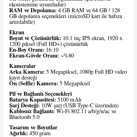
ekosistemine uyumludur)
RAM ve Depolama:
4 GB RAM ve 64 GB / 128
GB depolama seçenekleri (microSD kart ile hafıza
artırılabilir)
Ekran
Boyut ve Çözünürlük:
10.1 inç IPS ekran, 1920 x
1200 piksel (Full HD+) çözünürlük
En-Boy Oranı:
16:10
Ekran-Gövde Oranı:
~%80
Kameralar
Arka Kamera:
5 Megapiksel, 1080p Full HD video
kayıt desteği
Ön (Selfie) Kamera:
5 Megapiksel
Pil ve Bağlantı Seçenekleri
Batarya Kapasitesi:
5100 mAh
Şarj Desteği:
10W şarj (USB Type-C üzerinden)
Kablosuz Bağlantı:
Wi-Fi 802.11 a/b/g/n/ac ve
Bluetooth 5.0
Tasarım ve Boyutlar
Ağırlık:
450 gram