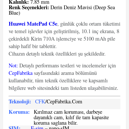
Kalınlık:
7.85 mm
Renk Seçenekleri:
Derin Deniz Mavisi (Deep Sea
Blue)
Huawei MatePad C5e
, günlük çoklu ortam tüketimi
ve temel işlevler için geliştirilmiş, 10.1 inç ekrana, 8
çekirdekli Kirin 710A işlemciye ve 5100 mAh pile
sahip hafif bir tablettir.
Cihazın detaylı teknik özellikleri şu şekildedir.
Not
:
Detaylı performans testleri ve incelemeler için
CepFabrika
sayfasındaki arama bölümünü
kullanabilir, tüm teknik özelliklere ve kapsamlı
bilgilere web sitesindeki tam listeden ulaşabilirsiniz.
Teknoloji:
CFK
/CepFabrika.Com
Koruma:
Kırılmaz cam koruması, darbeye
dayanıklı cam, kılıf ile tam kapasite
koruma saglana bilir.
SIM
:
E-sim
– nano-sIM