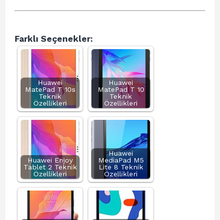
Farklı Seçenekler:
Huawei
Huawei
MatePad T 10s
MatePad T 10
Teknik
Teknik
Özellikleri
Özellikleri
Huawei
Huawei Enjoy
MediaPad M5
Tablet 2 Teknik
Lite 8 Teknik
Özellikleri
Özellikleri