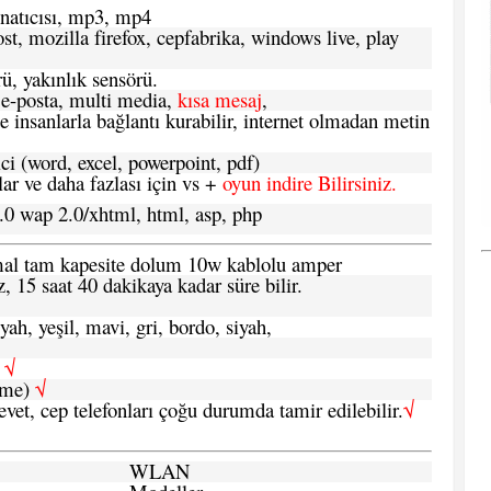
atıcısı, mp3, mp4
t, mozilla firefox, cepfabrika, windows live, play
ü, yakınlık sensörü.
e-posta, multi media,
kısa mesaj
,
e insanlarla bağlantı kurabilir, internet olmadan metin
ci (word, excel, powerpoint, pdf)
 ve daha fazlası için vs +
oyun indire Bilirsiniz.
.0 wap 2.0/xhtml, html, asp, php
ormal tam kapesite dolum 10w kablolu amper
, 15 saat 40 dakikaya kadar süre bilir.
yah, yeşil, mavi, gri, bordo, siyah,
h
√
şme)
√
 evet, cep telefonları çoğu durumda tamir edilebilir.
√
WLAN