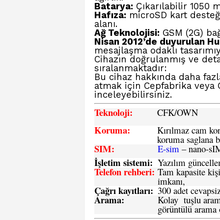
Batarya:
Çıkarılabilir 1050 m
Hafıza:
microSD kart desteği 
alanı.
Ağ Teknolojisi:
GSM (2G) bağ
Nisan 2012’de duyurulan H
mesajlaşma odaklı tasarımıyl
Cihazın doğrulanmış ve detay
sıralanmaktadır:
Bu cihaz hakkında daha fazl
atmak için
Cepfabrika veya
inceleyebilirsiniz.
Teknoloji:
CFK
/OWN
Koruma:
Kırılmaz cam koru
koruma saglana bi
SIM
:
E-sim
– nano-sI
İşletim sistemi
:
Yazılım güncelleme
Telefon rehberi
:
Tam kapasite kişi
imkanı,
Çağrı kayıtları
:
300 adet cevapsiz
Arama:
Kolay tuşlu arama
görüntülü arama ö