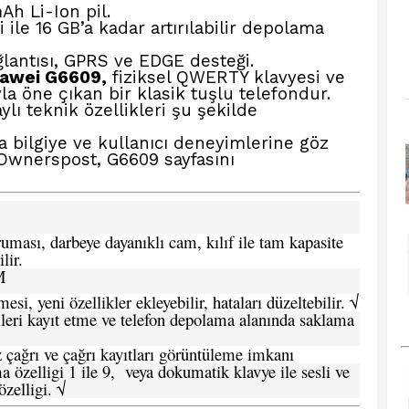
Ah Li-Ion pil.
ile 16 GB’a kadar artırılabilir depolama
lantısı, GPRS ve EDGE desteği.
uawei G6609,
fiziksel QWERTY klavyesi ve
a öne çıkan bir klasik tuşlu telefondur.
lı teknik özellikleri şu şekilde
a bilgiye ve kullanıcı deneyimlerine göz
 Ownerspost, G6609
sayfasını
ması, darbeye dayanıklı cam, kılıf ile tam kapasite
lir.
M
si, yeni özellikler ekleyebilir, hataları düzeltebilir. √
leri kayıt etme ve telefon depolama alanında saklama
 çağrı ve çağrı kayıtları görüntüleme imkanı
 özelligi 1 ile 9, veya dokumatik klavye ile sesli ve
zelligi. √