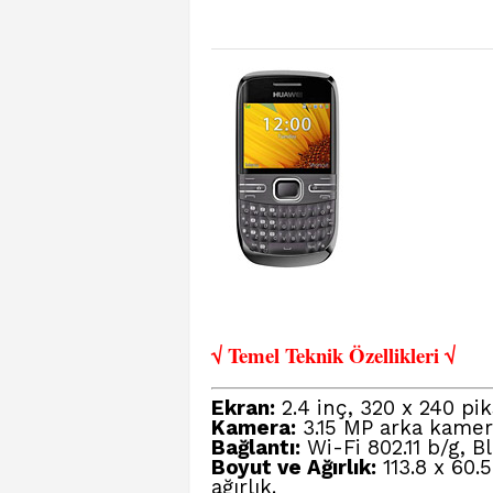
√ Temel Teknik Öze
llikleri √
Ekran:
2.4 inç, 320 x 240 pi
Kamera:
3.15 MP arka kamer
Bağlantı:
Wi-Fi 802.11 b/g, B
Boyut ve Ağırlık:
113.8 x 60.
ağırlık.