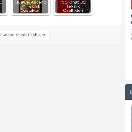
O
Huawei Ascend
iNQ Chat 3G
P1 Teknik
Teknik
Özellikleri
Özellikleri
Google Pixel 10 Pro Teknik
Özellikleri
√ Temel Teknik Özellikleri √ Temel Teknik
Özellikler ve Detaylı Bilgileri. Ekran: 6.3 inç,
 G6609 Teknik Özellikleri
1280 x 2856 piksel, 120 Hz LTPO