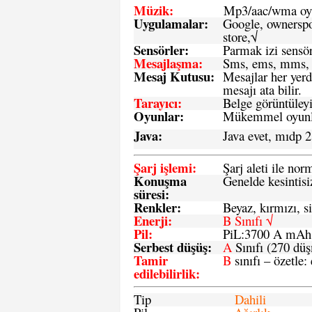
Müzik:
Mp3/aac/wma oyn
Uygulamalar:
Google, ownerspos
store,√
Sensö
rler
:
Parmak izi sensör
Mesajlaşma
:
Sms, ems, mms, 
Mesaj Kutusu:
Mesajlar her yerd
mesajı ata bilir.
Tarayıcı
:
Belge görüntüleyi
Oyunlar
:
Mükemmel oyunlar
Java
:
Java evet, mıdp 2
Şarj işlemi
:
Şarj aleti ile n
Konuşma
Genelde kesintisiz
süresi
:
Renkler:
Beyaz, kırmızı, si
Enerji
:
B Sınıfı √
Pil
:
PiL:3700 A mA
Serbest düşüş
:
A
Sınıfı (270 dü
Tamir
B
sınıfı – özetle:
edilebilirlik
:
Tip
Dahili