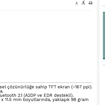
+
-
ksel çözünürlüğe sahip TFT ekran (~167 ppi).
a.
luetooth 2.1 (A2DP ve EDR destekli).
5 x 11.5 mm boyutlarında, yaklaşık 98 gram