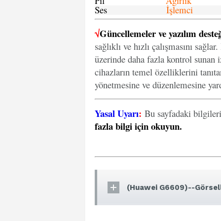
Pil
Ağırlık
Ses
İşlemci
√
Güncellemeler ve yazılım desteğ
sağlıklı ve hızlı çalışmasını sağlar
üzerinde daha fazla kontrol sunan iz
cihazların temel özelliklerini tanıt
yönetmesine ve düzenlemesine yard
Yasal Uyarı
:
Bu sayfadaki bilgiler
fazla bilgi için okuyun
.
(Huawei G6609)--Görsell