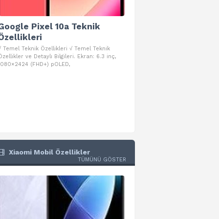
Google Pixel 10a Teknik
Google Pixel 10 Pro 
Özellikleri
Teknik Özellikleri
√ Temel Teknik Özellikleri √ Temel Teknik
√ Temel Teknik Özellikleri √ Goog
Özellikler ve Detaylı Bilgileri. Ekran: 6.3 inç,
Pro Fold Teknik Özellikleri ve Detay
1080×2424 (FHD+) pOLED,
İşlemci: Google Tensor G5
Xiaomi Mobil Özellikler
TÜMÜNÜ GÖSTER