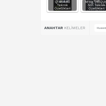
Q M5660
MWg UBiQUi
Teknik
501 Teknik
Özellikleri
Özellikleri
ANAHTAR
KELİMELER
Huawei