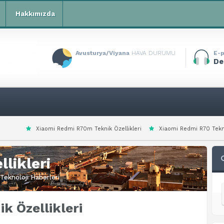
Hakkımızda
Avusturya/Viyana
HAVA DURUMU
E-p
De
 Redmi R70m Teknik Özellikleri
Xiaomi Redmi R70 Teknik Özellikleri
X
likleri
Teknoloji Haberleri
k Özellikleri