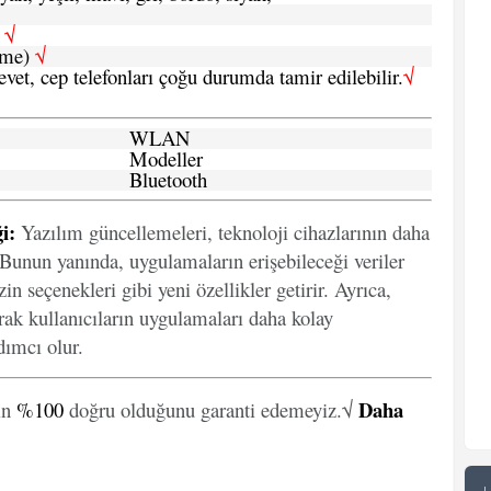
h
√
şme)
√
 evet, cep telefonları çoğu durumda tamir edilebilir.
√
WLAN
Modeller
Bluetooth
i:
Yazılım güncellemeleri, teknoloji cihazlarının daha
. Bunun yanında, uygulamaların erişebileceği veriler
in seçenekleri gibi yeni özellikler getirir. Ayrıca,
arak kullanıcıların uygulamaları daha kolay
ımcı olur.
Daha
in
%100
doğru olduğunu garanti edemeyiz.√