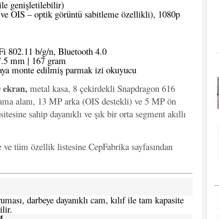
 genişletilebilir)
ve OIS – optik görüntü sabitleme özellikli), 1080p
i 802.11 b/g/n, Bluetooth 4.0
7.5 mm | 167 gram
aya monte edilmiş parmak izi okuyucu
 ekran,
metal kasa, 8 çekirdekli Snapdragon 616
a alanı, 13 MP arka (OIS destekli) ve 5 MP ön
esine sahip dayanıklı ve şık bir orta segment akıllı
e ve tüm özellik listesine CepFabrika sayfasından
ması, darbeye dayanıklı cam, kılıf ile tam kapasite
lir.
M