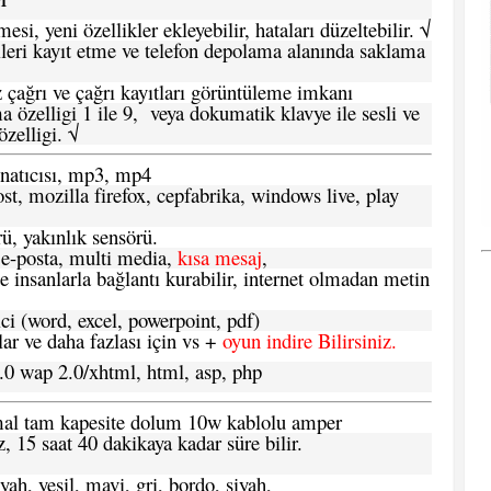
si, yeni özellikler ekleyebilir, hataları düzeltebilir. √
leri kayıt etme ve telefon depolama alanında saklama
 çağrı ve çağrı kayıtları görüntüleme imkanı
 özelligi 1 ile 9, veya dokumatik klavye ile sesli ve
zelligi. √
atıcısı, mp3, mp4
t, mozilla firefox, cepfabrika, windows live, play
ü, yakınlık sensörü.
e-posta, multi media,
kısa mesaj
,
e insanlarla bağlantı kurabilir, internet olmadan metin
ci (word, excel, powerpoint, pdf)
 ve daha fazlası için vs +
oyun indire Bilirsiniz.
.0 wap 2.0/xhtml, html, asp, php
ormal tam kapesite dolum 10w kablolu amper
, 15 saat 40 dakikaya kadar süre bilir.
yah, yeşil, mavi, gri, bordo, siyah,