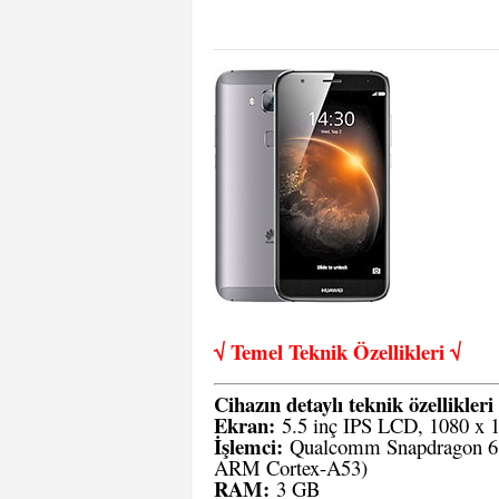
√ Temel Teknik Öze
llikleri √
Cihazın detaylı teknik özellikleri 
Ekran:
5.5 inç IPS LCD, 1080 x 1
İşlemci:
Qualcomm Snapdragon 61
ARM Cortex-A53)
RAM:
3 GB