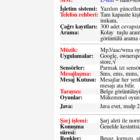
İşletim sistemi
:
Yazılım güncelleme
Telefon rehberi
:
Tam kapasite kişi
imkanı,
Çağrı kayıtları
:
300 adet cevapsiz
Arama:
Kolay tuşlu arama
görüntülü arama ö
Müzik:
Mp3/aac/wma oyn
Uygulamalar:
Google, ownerspos
store,√
Sensö
rler
:
Parmak izi sensör
Mesajlaşma
:
Sms, ems, mms, 
Mesaj Kutusu:
Mesajlar her yerd
mesajı ata bilir.
Tarayıcı
:
Belge görüntüleyi
Oyunlar
:
Mükemmel oyunlar
Java
:
Java evet, mıdp 2
Şarj işlemi
:
Şarj aleti ile n
Konuşma
Genelde kesintisiz
süresi
:
Renkler:
Beyaz, kırmızı, si