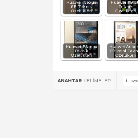
Huawei Nexus
Huawei P9 li
6P Teknik
Teknik
Özellikleri
Özellikleri
Huawei P8max
Huawei Asce
Teknik
P7 mini Tekn
Özellikleri
Özellikleri
ANAHTAR
KELİMELER
Huawei