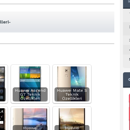
leri-
Huawei Ascend
Huawei Mate S
G7 Teknik
Teknik
Özellikleri
Özellikleri
Huawei
Huawei