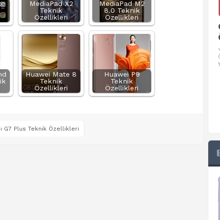
te
MediaPad X2
MediaPad M2
Teknik
8.0 Teknik
Özellikleri
Özellikleri
Google Pixel 10 Pro Teknik
Özellikleri
√ Temel Teknik Özellikleri √ Temel Teknik
Özellikler ve Detaylı Bilgileri. Ekran: 6.3 inç,
1280 x 2856 piksel, 120 Hz LTPO
nd
Huawei Mate 8
Huawei P9
ik
Teknik
Teknik
Özellikleri
Özellikleri
 G7 Plus Teknik Özellikleri