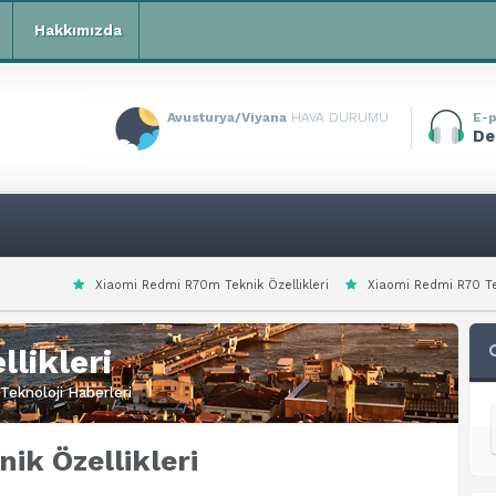
Hakkımızda
Avusturya/Viyana
HAVA DURUMU
E-p
De
mi Redmi R70m Teknik Özellikleri
Xiaomi Redmi R70 Teknik Özellikleri
likleri
Teknoloji Haberleri
ik Özellikleri