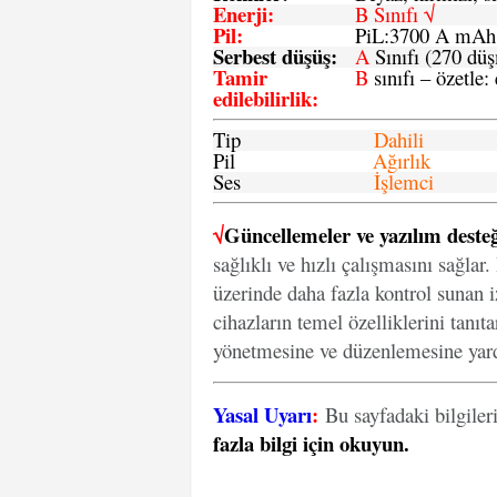
Enerji
:
B Sınıfı √
Pil
:
PiL:3700 A mA
Serbest düşüş
:
A
Sınıfı (270 dü
Tamir
B
sınıfı – özetle:
edilebilirlik
:
Tip
Dahili
Pil
Ağırlık
Ses
İşlemci
√
Güncellemeler ve yazılım desteğ
sağlıklı ve hızlı çalışmasını sağlar
üzerinde daha fazla kontrol sunan iz
cihazların temel özelliklerini tanıt
yönetmesine ve düzenlemesine yard
Yasal Uyarı
:
Bu sayfadaki bilgiler
fazla bilgi için okuyun
.