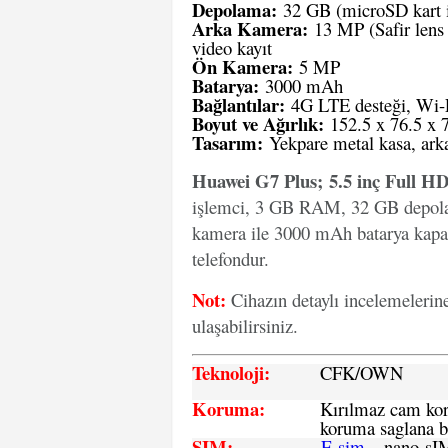
Depolama:
32 GB (microSD kart ile
Arka Kamera:
13 MP (Safir lens 
video kayıt
Ön Kamera:
5 MP
Batarya:
3000 mAh
Bağlantılar:
4G LTE desteği, Wi-F
Boyut ve Ağırlık:
152.5 x 76.5 x 
Tasarım:
Yekpare metal kasa, ark
Huawei G7 Plus; 5.5 inç Full HD
işlemci, 3 GB RAM, 32 GB depolam
kamera ile 3000 mAh batarya kapasit
telefondur.
Not:
Cihazın detaylı incelemelerin
ulaşabilirsiniz.
Teknoloji:
CFK
/OWN
Koruma:
Kırılmaz cam koru
koruma saglana bi
SIM
:
E-sim
– nano-sI