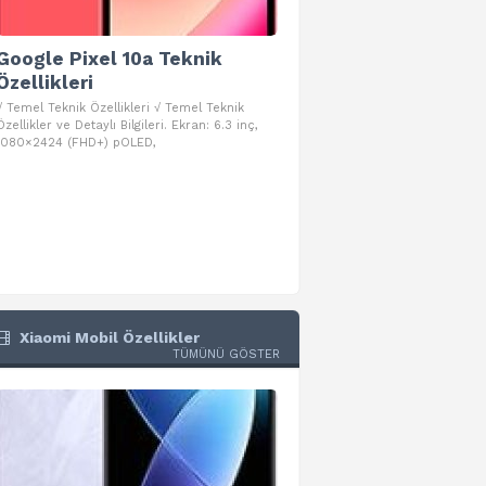
Google Pixel 10a Teknik
Google Pixel 10 Pro 
Özellikleri
Teknik Özellikleri
√ Temel Teknik Özellikleri √ Temel Teknik
√ Temel Teknik Özellikleri √ Goog
Özellikler ve Detaylı Bilgileri. Ekran: 6.3 inç,
Pro Fold Teknik Özellikleri ve Detay
1080×2424 (FHD+) pOLED,
İşlemci: Google Tensor G5
Xiaomi Mobil Özellikler
TÜMÜNÜ GÖSTER