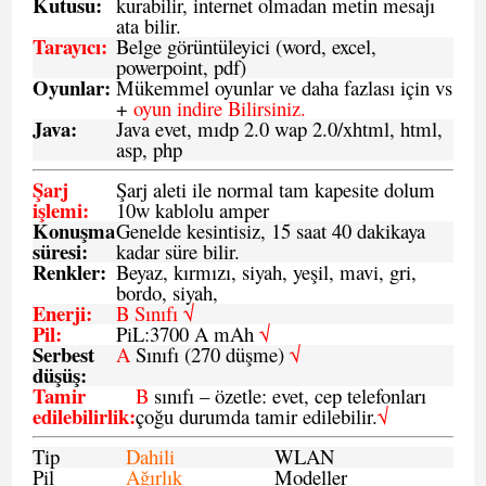
Kutusu:
kurabilir, internet olmadan metin mesajı
ata bilir.
Tarayıcı
:
Belge görüntüleyici (word, excel,
powerpoint, pdf)
Oyunlar
:
Mükemmel oyunlar ve daha fazlası için vs
+
oyun indire Bilirsiniz.
Java
:
Java evet, mıdp 2.0 wap 2.0/xhtml, html,
asp, php
Şarj
Şarj aleti ile normal tam kapesite dolum
işlemi
:
10w kablolu amper
Konuşma
Genelde kesintisiz, 15 saat 40 dakikaya
süresi
:
kadar süre bilir.
Renkler:
Beyaz, kırmızı, siyah, yeşil, mavi, gri,
bordo, siyah,
Enerji
:
B Sınıfı √
Pil
:
PiL:3700 A mAh
√
Serbest
A
Sınıfı (270 düşme)
√
düşüş
:
Tamir
B
sınıfı – özetle: evet, cep telefonları
edilebilirlik
:
çoğu durumda tamir edilebilir.
√
Tip
Dahili
WLAN
Pil
Ağırlık
Modeller