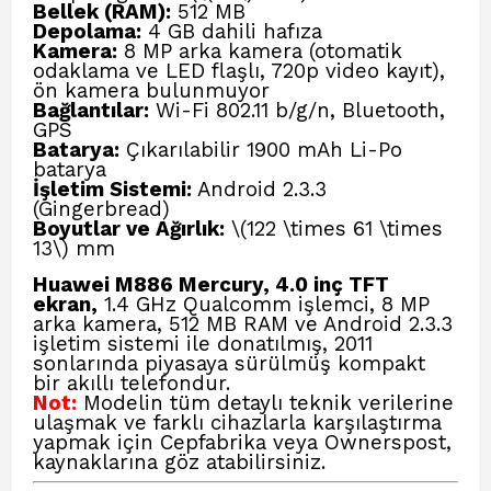
Bellek (RAM):
512 MB
Depolama:
4 GB dahili hafıza
Kamera:
8 MP arka kamera (otomatik
odaklama ve LED flaşlı, 720p video kayıt),
ön kamera bulunmuyor
Bağlantılar:
Wi-Fi 802.11 b/g/n, Bluetooth,
GPS
Batarya:
Çıkarılabilir 1900 mAh Li-Po
batarya
İşletim Sistemi:
Android 2.3.3
(Gingerbread)
Boyutlar ve Ağırlık:
\(122 \times 61 \times
13\) mm
Huawei M886 Mercury, 4.0 inç TFT
ekran,
1.4 GHz Qualcomm işlemci, 8 MP
arka kamera, 512 MB RAM ve Android 2.3.3
işletim sistemi ile donatılmış, 2011
sonlarında piyasaya sürülmüş kompakt
bir akıllı telefondur.
Not:
Modelin tüm detaylı teknik verilerine
ulaşmak ve farklı cihazlarla karşılaştırma
yapmak için
Cepfabrika veya Ownerspost
,
kaynaklarına göz atabilirsiniz.