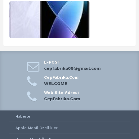
E-POST
cepfabrika09@gmail.com
CepFabrika.Com
WELCOME
Web Site Adresi
CepFabrika.Com
Haberler
Apple Mobil Özellikleri