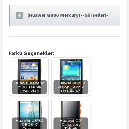
(Huawei M886 Mercury)--Görselleri-
Farklı Seçenekler:
Huawei Ascend
Huawei U8850
Y100 Teknik
Vision Teknik
Özellikleri
Özellikleri
Huawei U8180
Huawei D51
IDEOS X1
Discovery
Teknik
Teknik