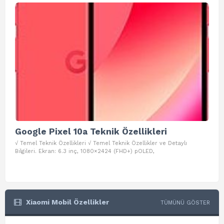
Google Pixel 10a Teknik Özellikleri
Go
√ Temel Teknik Özellikleri √ Temel Teknik Özellikler ve Detaylı
√ Te
Bilgileri. Ekran: 6.3 inç, 1080×2424 (FHD+) pOLED,
ve D
Xiaomi Mobil Özellikler
TÜMÜNÜ GÖSTER