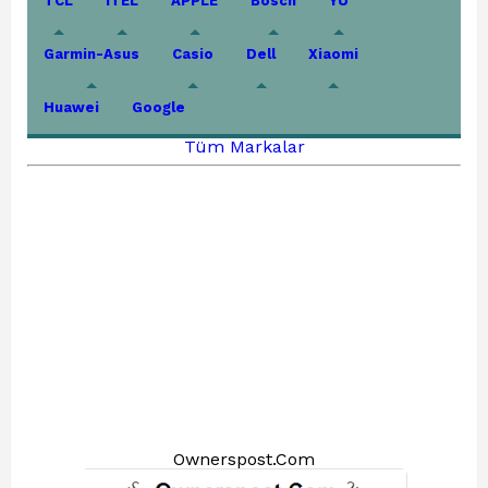
TCL
iTEL
APPLE
Bosch
YU
Garmin-Asus
Casio
Dell
Xiaomi
Huawei
Google
Tüm Markalar
Ownerspost.Com