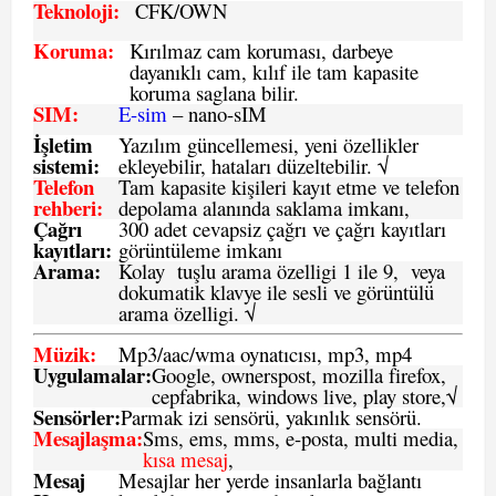
Teknoloji:
CFK
/OWN
Koruma:
Kırılmaz cam koruması, darbeye
dayanıklı cam, kılıf ile tam kapasite
koruma saglana bilir.
SIM
:
E-sim
– nano-sIM
İşletim
Yazılım güncellemesi, yeni özellikler
sistemi
:
ekleyebilir, hataları düzeltebilir. √
Telefon
Tam kapasite kişileri kayıt etme ve telefon
rehberi
:
depolama alanında saklama imkanı,
Çağrı
300 adet cevapsiz çağrı ve çağrı kayıtları
kayıtları
:
görüntüleme imkanı
Arama:
Kolay tuşlu arama özelligi 1 ile 9, veya
dokumatik klavye ile sesli ve görüntülü
arama özelligi. √
Müzik:
Mp3/aac/wma oynatıcısı, mp3, mp4
Uygulamalar:
Google, ownerspost, mozilla firefox,
cepfabrika, windows live, play store,√
Sensö
rler
:
Parmak izi sensörü, yakınlık sensörü.
Mesajlaşma
:
Sms, ems, mms, e-posta, multi media,
kısa mesaj
,
Mesaj
Mesajlar her yerde insanlarla bağlantı