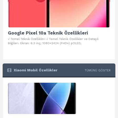
Google Pixel 10a Teknik Özellikleri
Go
√ Temel Teknik Özellikleri √ Temel Teknik Özellikler ve Detaylı
√ Te
Bilgileri. Ekran: 6.3 inç, 1080×2424 (FHD+) pOLED,
ve D
Xiaomi Mobil Özellikler
TÜMÜNÜ GÖSTER