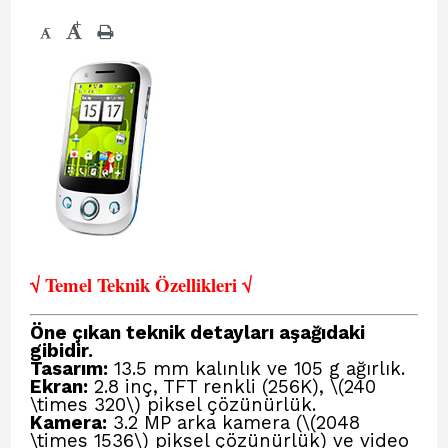
+
-
√ Temel Teknik Öze
llikleri √
Öne çıkan teknik detayları aşağıdaki
gibidir.
Tasarım:
13.5 mm kalınlık ve 105 g ağırlık.
Ekran:
2.8 inç, TFT renkli (256K), \(240
\times 320\) piksel çözünürlük.
Kamera:
3.2 MP arka kamera (\(2048
\times 1536\) piksel çözünürlük) ve video