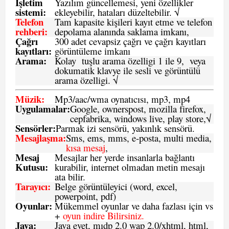
İşletim
Yazılım güncellemesi, yeni özellikler
sistemi
:
ekleyebilir, hataları düzeltebilir. √
Telefon
Tam kapasite kişileri kayıt etme ve telefon
rehberi
:
depolama alanında saklama imkanı,
Çağrı
300 adet cevapsiz çağrı ve çağrı kayıtları
kayıtları
:
görüntüleme imkanı
Arama:
Kolay tuşlu arama özelligi 1 ile 9, veya
dokumatik klavye ile sesli ve görüntülü
arama özelligi. √
Müzik:
Mp3/aac/wma oynatıcısı, mp3, mp4
Uygulamalar:
Google, ownerspost, mozilla firefox,
cepfabrika, windows live, play store,√
Sensö
rler
:
Parmak izi sensörü, yakınlık sensörü.
Mesajlaşma
:
Sms, ems, mms, e-posta, multi media,
kısa mesaj
,
Mesaj
Mesajlar her yerde insanlarla bağlantı
Kutusu:
kurabilir, internet olmadan metin mesajı
ata bilir.
Tarayıcı
:
Belge görüntüleyici (word, excel,
powerpoint, pdf)
Oyunlar
:
Mükemmel oyunlar ve daha fazlası için vs
+
oyun indire Bilirsiniz.
Java
:
Java evet, mıdp 2.0 wap 2.0/xhtml, html,