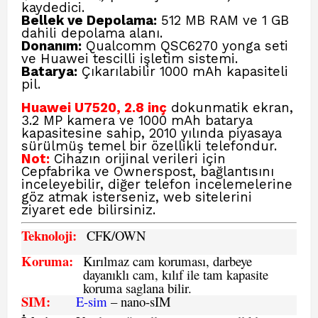
kaydedici.
Bellek ve Depolama:
512 MB RAM ve 1 GB
dahili depolama alanı.
Donanım:
Qualcomm QSC6270 yonga seti
ve Huawei tescilli işletim sistemi.
Batarya:
Çıkarılabilir 1000 mAh kapasiteli
pil.
Huawei U7520, 2.8 inç
dokunmatik ekran,
3.2 MP kamera ve 1000 mAh batarya
kapasitesine sahip, 2010 yılında piyasaya
sürülmüş temel bir özellikli telefondur.
Not:
Cihazın orijinal verileri için
Cepfabrika ve Ownerspost,
bağlantısını
inceleyebilir, diğer telefon incelemelerine
göz atmak isterseniz, web sitelerini
ziyaret ede bilirsiniz.
Teknoloji:
CFK
/OWN
Koruma:
Kırılmaz cam koruması, darbeye
dayanıklı cam, kılıf ile tam kapasite
koruma saglana bilir.
SIM
:
E-sim
– nano-sIM