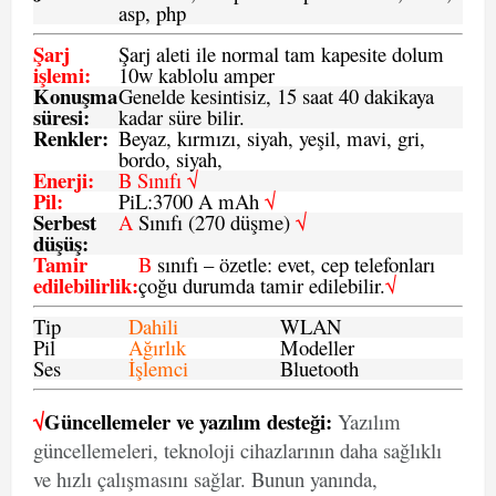
asp, php
Şarj
Şarj aleti ile normal tam kapesite dolum
işlemi
:
10w kablolu amper
Konuşma
Genelde kesintisiz, 15 saat 40 dakikaya
süresi
:
kadar süre bilir.
Renkler:
Beyaz, kırmızı, siyah, yeşil, mavi, gri,
bordo, siyah,
Enerji
:
B Sınıfı √
Pil
:
PiL:3700 A mAh
√
Serbest
A
Sınıfı (270 düşme)
√
düşüş
:
Tamir
B
sınıfı – özetle: evet, cep telefonları
edilebilirlik
:
çoğu durumda tamir edilebilir.
√
Tip
Dahili
WLAN
Pil
Ağırlık
Modeller
Ses
İşlemci
Bluetooth
√
Güncellemeler ve yazılım desteği:
Yazılım
güncellemeleri, teknoloji cihazlarının daha sağlıklı
ve hızlı çalışmasını sağlar. Bunun yanında,