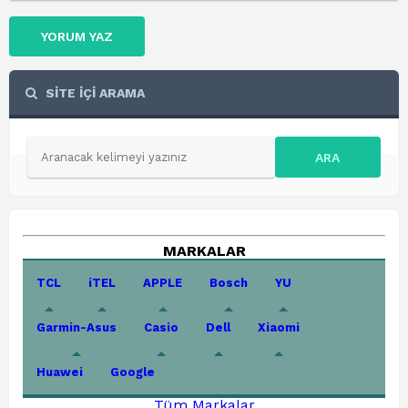
YORUM YAZ
SİTE İÇİ ARAMA
ARA
MARKALAR
TCL
iTEL
APPLE
Bosch
YU
Garmin-Asus
Casio
Dell
Xiaomi
Huawei
Google
Tüm Markalar