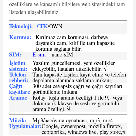
özelliklere ve kapsamlı bilgilere web sitesindeki tam
listeden ulaşabilirsiniz.
Teknoloji:
CFK
/OWN
Koruma:
Kırılmaz cam koruması, darbeye
dayanıklı cam, kılıf ile tam kapasite
koruma saglana bilir.
SIM
:
E-sim
– nano-sIM
İşletim
Yazılım güncellemesi, yeni özellikler
sistemi
:
ekleyebilir, hataları düzeltebilir. √
Telefon
Tam kapasite kişileri kayıt etme ve telefon
rehberi
:
depolama alanında saklama imkanı,
Çağrı
300 adet cevapsiz çağrı ve çağrı kayıtları
kayıtları
:
görüntüleme imkanı
Arama:
Kolay tuşlu arama özelligi 1 ile 9, veya
dokumatik klavye ile sesli ve görüntülü
arama özelligi. √
Müzik:
Mp3/aac/wma oynatıcısı, mp3, mp4
Uygulamalar:
Google, ownerspost, mozilla firefox,
cepfabrika, windows live, play store,√