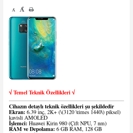
+
-
√ Temel Teknik Öze
llikleri √
Cihazın detaylı teknik özellikleri şu şekildedir
Ekran:
6.39 inç, 2K+ (\(3120 \times 1440\) piksel)
kavisli AMOLED
İşlemci:
Huawei Kirin 980 (Çift NPU, 7 nm)
RAM ve Depolama:
6 GB RAM, 128 GB