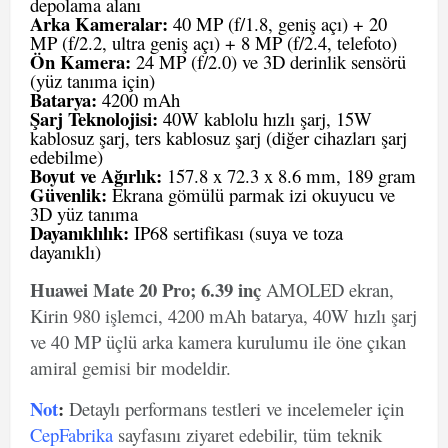
depolama alanı
Arka Kameralar:
40 MP (f/1.8, geniş açı) + 20
MP (f/2.2, ultra geniş açı) + 8 MP (f/2.4, telefoto)
Ön Kamera:
24 MP (f/2.0) ve 3D derinlik sensörü
(yüz tanıma için)
Batarya:
4200 mAh
Şarj Teknolojisi:
40W kablolu hızlı şarj, 15W
kablosuz şarj, ters kablosuz şarj (diğer cihazları şarj
edebilme)
Boyut ve Ağırlık:
157.8 x 72.3 x 8.6 mm, 189 gram
Güvenlik:
Ekrana gömülü parmak izi okuyucu ve
3D yüz tanıma
Dayanıklılık:
IP68 sertifikası (suya ve toza
dayanıklı)
Huawei Mate 20 Pro; 6.39 inç
AMOLED ekran,
Kirin 980 işlemci, 4200 mAh batarya, 40W hızlı şarj
ve 40 MP üçlü arka kamera kurulumu ile öne çıkan
amiral gemisi bir modeldir.
Not
:
Detaylı performans testleri ve incelemeler için
CepFabrika
sayfasını ziyaret edebilir, tüm teknik