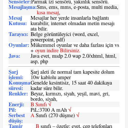
Sensö
rler
:
Parmak izi sensörü, yakınlık sensörü.
Mesajlaşma
:
Sms, ems, mms, e-posta, multi media,
kısa mesaj
,
Mesaj
Mesajlar her yerde insanlarla bağlantı
Kutusu:
kurabilir, internet olmadan metin mesajı
ata bilir.
Tarayıcı
:
Belge görüntüleyici (word, excel,
powerpoint, pdf)
Oyunlar
:
Mükemmel oyunlar ve daha fazlası için vs
+
oyun indire Bilirsiniz.
Java
:
Java evet, mıdp 2.0 wap 2.0/xhtml, html,
asp, php
Şarj
Şarj aleti ile normal tam kapesite dolum
işlemi
:
10w kablolu amper
Konuşma
Genelde kesintisiz, 15 saat 40 dakikaya
süresi
:
kadar süre bilir.
Renkler:
Beyaz, kırmızı, siyah, yeşil, mavi, gri,
bordo, siyah,
Enerji
:
B Sınıfı √
Pil
:
PiL:3700 A mAh
√
Serbest
A
Sınıfı (270 düşme)
√
düşüş
:
Tamir
B
sınıfı – özetle: evet, cep telefonları