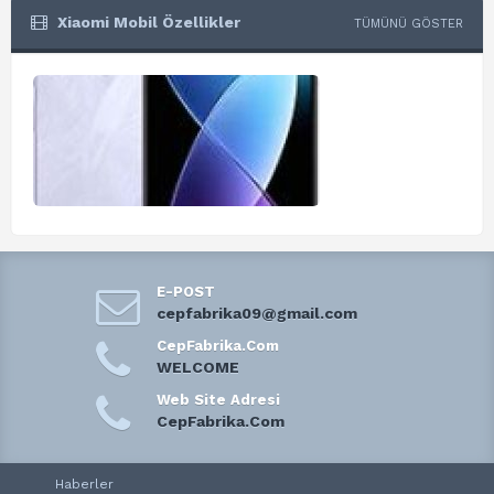
Xiaomi Mobil Özellikler
TÜMÜNÜ GÖSTER
E-POST
cepfabrika09@gmail.com
CepFabrika.Com
WELCOME
Web Site Adresi
CepFabrika.Com
Haberler