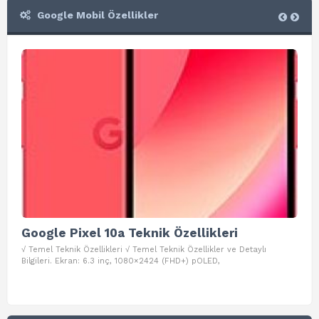
Google Mobil Özellikler
Google Pixel 10a Teknik Özellikleri
Go
√ Temel Teknik Özellikleri √ Temel Teknik Özellikler ve Detaylı
√ Te
Bilgileri. Ekran: 6.3 inç, 1080×2424 (FHD+) pOLED,
ve D