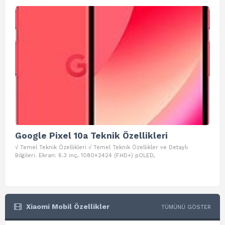
Google Pixel 10a Teknik Özellikleri
Go
√ Temel Teknik Özellikleri √ Temel Teknik Özellikler ve Detaylı
√ Te
Bilgileri. Ekran: 6.3 inç, 1080×2424 (FHD+) pOLED,
ve D
Xiaomi Mobil Özellikler
TÜMÜNÜ GÖSTER