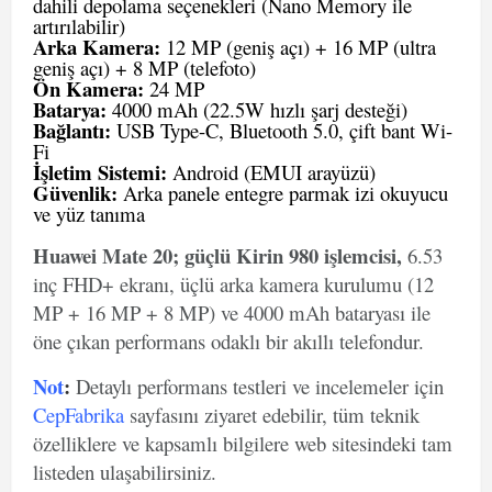
dahili depolama seçenekleri (Nano Memory ile
artırılabilir)
Arka Kamera:
12 MP (geniş açı) + 16 MP (ultra
geniş açı) + 8 MP (telefoto)
Ön Kamera:
24 MP
Batarya:
4000 mAh (22.5W hızlı şarj desteği)
Bağlantı:
USB Type-C, Bluetooth 5.0, çift bant Wi-
Fi
İşletim Sistemi:
Android (EMUI arayüzü)
Güvenlik:
Arka panele entegre parmak izi okuyucu
ve yüz tanıma
Huawei Mate 20; güçlü Kirin 980 işlemcisi,
6.53
inç FHD+ ekranı, üçlü arka kamera kurulumu (12
MP + 16 MP + 8 MP) ve 4000 mAh bataryası ile
öne çıkan performans odaklı bir akıllı telefondur.
Not
:
Detaylı performans testleri ve incelemeler için
CepFabrika
sayfasını ziyaret edebilir, tüm teknik
özelliklere ve kapsamlı bilgilere web sitesindeki tam
listeden ulaşabilirsiniz.