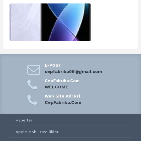
E-POST
cepfabrika09@gmail.com
CepFabrika.Com
WELCOME
Web Site Adresi
CepFabrika.Com
Haberler
Apple Mobil Özellikleri