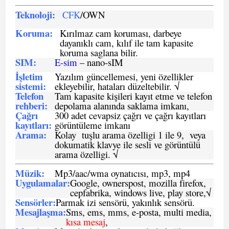
Teknoloji:
CFK
/OWN
Koruma:
Kırılmaz cam koruması, darbeye
dayanıklı cam, kılıf ile tam kapasite
koruma saglana bilir.
SIM
:
E-sim
– nano-sIM
İşletim
Yazılım güncellemesi, yeni özellikler
sistemi
:
ekleyebilir, hataları düzeltebilir. √
Telefon
Tam kapasite kişileri kayıt etme ve telefon
rehberi
:
depolama alanında saklama imkanı,
Çağrı
300 adet cevapsiz çağrı ve çağrı kayıtları
kayıtları
:
görüntüleme imkanı
Arama:
Kolay tuşlu arama özelligi 1 ile 9, veya
dokumatik klavye ile sesli ve görüntülü
arama özelligi. √
Müzik:
Mp3/aac/wma oynatıcısı, mp3, mp4
Uygulamalar:
Google, ownerspost, mozilla firefox,
cepfabrika, windows live, play store,√
Sensö
rler
:
Parmak izi sensörü, yakınlık sensörü.
Mesajlaşma
:
Sms, ems, mms, e-posta, multi media,
kısa mesaj
,