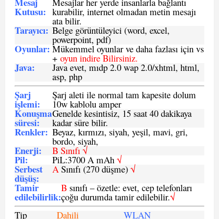
Mesaj
Mesajlar her yerde insanlarla bağlantı
Kutusu:
kurabilir, internet olmadan metin mesajı
ata bilir.
Tarayıcı
:
Belge görüntüleyici (word, excel,
powerpoint, pdf)
Oyunlar
:
Mükemmel oyunlar ve daha fazlası için vs
+
oyun indire Bilirsiniz.
Java
:
Java evet, mıdp 2.0 wap 2.0/xhtml, html,
asp, php
Şarj
Şarj aleti ile normal tam kapesite dolum
işlemi
:
10w kablolu amper
Konuşma
Genelde kesintisiz, 15 saat 40 dakikaya
süresi
:
kadar süre bilir.
Renkler:
Beyaz, kırmızı, siyah, yeşil, mavi, gri,
bordo, siyah,
Enerji
:
B Sınıfı √
Pil
:
PiL:3700 A mAh
√
Serbest
A
Sınıfı (270 düşme)
√
düşüş
:
Tamir
B
sınıfı – özetle: evet, cep telefonları
edilebilirlik
:
çoğu durumda tamir edilebilir.
√
Tip
Dahili
WLAN