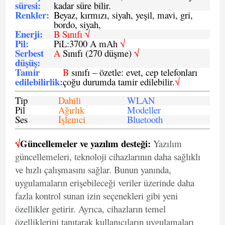
süresi
:
kadar süre bilir.
Renkler:
Beyaz, kırmızı, siyah, yeşil, mavi, gri,
bordo, siyah,
Enerji
:
B Sınıfı √
Pil
:
PiL:3700 A mAh
√
Serbest
A
Sınıfı (270 düşme)
√
düşüş
:
Tamir
B
sınıfı – özetle: evet, cep telefonları
edilebilirlik
:
çoğu durumda tamir edilebilir.
√
Tip
Dahili
WLAN
Pil
Ağırlık
Modeller
Ses
İşlemci
Bluetooth
√
Güncellemeler ve yazılım desteği:
Yazılım
güncellemeleri, teknoloji cihazlarının daha sağlıklı
ve hızlı çalışmasını sağlar. Bunun yanında,
uygulamaların erişebileceği veriler üzerinde daha
fazla kontrol sunan izin seçenekleri gibi yeni
özellikler getirir. Ayrıca, cihazların temel
özelliklerini tanıtarak kullanıcıların uygulamaları