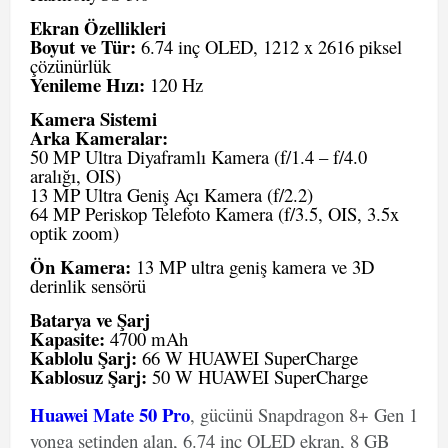
Ekran Özellikleri
Boyut ve Tür:
6.74 inç OLED, 1212 x 2616 piksel
çözünürlük
Yenileme Hızı:
120 Hz
Kamera Sistemi
Arka Kameralar:
50 MP Ultra Diyaframlı Kamera (f/1.4 – f/4.0
aralığı, OIS)
13 MP Ultra Geniş Açı Kamera (f/2.2)
64 MP Periskop Telefoto Kamera (f/3.5, OIS, 3.5x
optik zoom)
Ön Kamera:
13 MP ultra geniş kamera ve 3D
derinlik sensörü
Batarya ve Şarj
Kapasite:
4700 mAh
Kablolu Şarj:
66 W HUAWEI SuperCharge
Kablosuz Şarj:
50 W HUAWEI SuperCharge
Huawei Mate 50 Pro
, gücünü Snapdragon 8+ Gen 1
yonga setinden alan, 6.74 inç OLED ekran, 8 GB