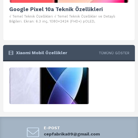
Google Pixel 10a Teknik Özellikleri
Go
√ Temel Teknik Özellikleri √ Temel Teknik Özellikler ve Detaylı
√ Te
Bilgileri. Ekran: 6.3 inç, 1080×2424 (FHD+) pOLED,
ve D
Xiaomi Mobil Özellikler
TÜMÜNÜ GÖSTER
E-POST
cepfabrika09@gmail.com