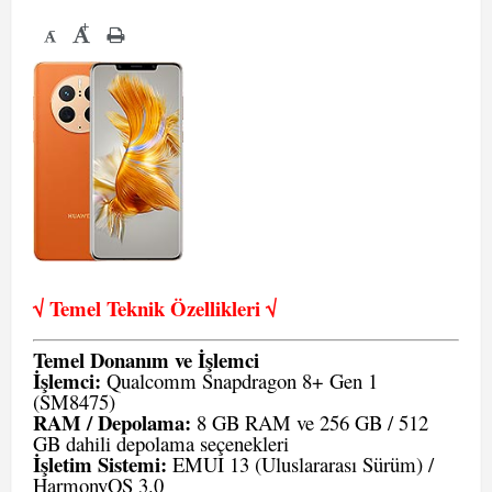
+
-
√ Temel Teknik Öze
llikleri √
Temel Donanım ve İşlemci
İşlemci:
Qualcomm Snapdragon 8+ Gen 1
(SM8475)
RAM / Depolama:
8 GB RAM ve 256 GB / 512
GB dahili depolama seçenekleri
İşletim Sistemi:
EMUI 13 (Uluslararası Sürüm) /
HarmonyOS 3.0