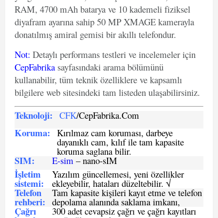
RAM, 4700 mAh batarya ve 10 kademeli fiziksel
diyafram ayarına sahip 50 MP XMAGE kamerayla
donatılmış amiral gemisi bir akıllı telefondur.
Not
:
Detaylı performans testleri ve incelemeler için
CepFabrika
sayfasındaki arama bölümünü
kullanabilir, tüm teknik özelliklere ve kapsamlı
bilgilere web sitesindeki tam listeden ulaşabilirsiniz.
Teknoloji:
CFK
/CepFabrika.Com
Koruma:
Kırılmaz cam koruması, darbeye
dayanıklı cam, kılıf ile tam kapasite
koruma saglana bilir.
SIM
:
E-sim
– nano-sIM
İşletim
Yazılım güncellemesi, yeni özellikler
sistemi
:
ekleyebilir, hataları düzeltebilir. √
Telefon
Tam kapasite kişileri kayıt etme ve telefon
rehberi
:
depolama alanında saklama imkanı,
Çağrı
300 adet cevapsiz çağrı ve çağrı kayıtları