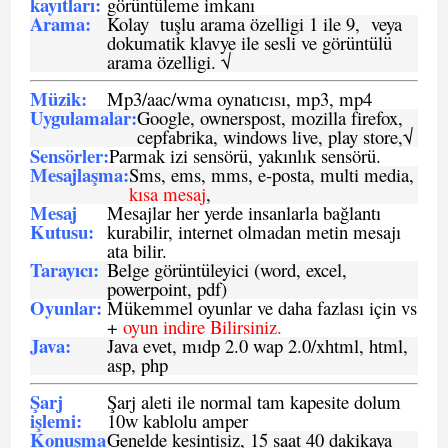
kayıtları
:
görüntüleme imkanı
Arama:
Kolay tuşlu arama özelligi 1 ile 9, veya
dokumatik klavye ile sesli ve görüntülü
arama özelligi. √
Müzik:
Mp3/aac/wma oynatıcısı, mp3, mp4
Uygulamalar:
Google, ownerspost, mozilla firefox,
cepfabrika, windows live, play store,√
Sensö
rler
:
Parmak izi sensörü, yakınlık sensörü.
Mesajlaşma
:
Sms, ems, mms, e-posta, multi media,
kısa mesaj
,
Mesaj
Mesajlar her yerde insanlarla bağlantı
Kutusu:
kurabilir, internet olmadan metin mesajı
ata bilir.
Tarayıcı
:
Belge görüntüleyici (word, excel,
powerpoint, pdf)
Oyunlar
:
Mükemmel oyunlar ve daha fazlası için vs
+
oyun indire Bilirsiniz.
Java
:
Java evet, mıdp 2.0 wap 2.0/xhtml, html,
asp, php
Şarj
Şarj aleti ile normal tam kapesite dolum
işlemi
:
10w kablolu amper
Konuşma
Genelde kesintisiz, 15 saat 40 dakikaya