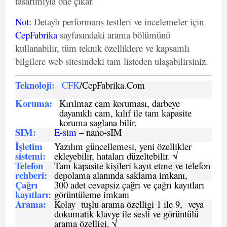
tasarımıyla öne çıkar.
Not
:
Detaylı performans testleri ve incelemeler için
CepFabrika
sayfasındaki arama bölümünü
kullanabilir, tüm teknik özelliklere ve kapsamlı
bilgilere web sitesindeki tam listeden ulaşabilirsiniz.
Teknoloji:
CFK
/CepFabrika.Com
Koruma:
Kırılmaz cam koruması, darbeye
dayanıklı cam, kılıf ile tam kapasite
koruma saglana bilir.
SIM
:
E-sim
– nano-sIM
İşletim
Yazılım güncellemesi, yeni özellikler
sistemi
:
ekleyebilir, hataları düzeltebilir. √
Telefon
Tam kapasite kişileri kayıt etme ve telefon
rehberi
:
depolama alanında saklama imkanı,
Çağrı
300 adet cevapsiz çağrı ve çağrı kayıtları
kayıtları
:
görüntüleme imkanı
Arama:
Kolay tuşlu arama özelligi 1 ile 9, veya
dokumatik klavye ile sesli ve görüntülü
arama özelligi. √