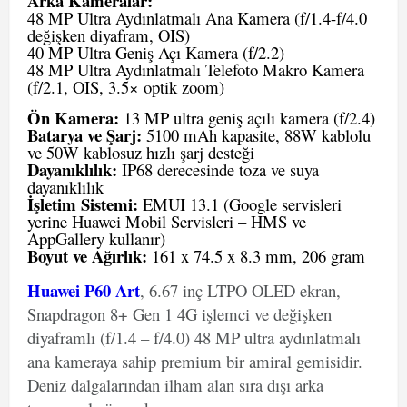
Arka Kameralar:
48 MP Ultra Aydınlatmalı Ana Kamera (f/1.4-f/4.0
değişken diyafram, OIS)
40 MP Ultra Geniş Açı Kamera (f/2.2)
48 MP Ultra Aydınlatmalı Telefoto Makro Kamera
(f/2.1, OIS, 3.5× optik zoom)
Ön Kamera:
13 MP ultra geniş açılı kamera (f/2.4)
Batarya ve Şarj:
5100 mAh kapasite, 88W kablolu
ve 50W kablosuz hızlı şarj desteği
Dayanıklılık:
IP68 derecesinde toza ve suya
dayanıklılık
İşletim Sistemi:
EMUI 13.1 (Google servisleri
yerine Huawei Mobil Servisleri – HMS ve
AppGallery kullanır)
Boyut ve Ağırlık:
161 x 74.5 x 8.3 mm, 206 gram
Huawei P60 Art
, 6.67 inç LTPO OLED ekran,
Snapdragon 8+ Gen 1 4G işlemci ve değişken
diyaframlı (f/1.4 – f/4.0) 48 MP ultra aydınlatmalı
ana kameraya sahip premium bir amiral gemisidir.
Deniz dalgalarından ilham alan sıra dışı arka