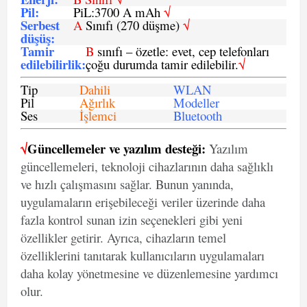
Pil
:
PiL:3700 A mAh
√
Serbest
A
Sınıfı (270 düşme)
√
düşüş
:
Tamir
B
sınıfı – özetle: evet, cep telefonları
edilebilirlik
:
çoğu durumda tamir edilebilir.
√
Tip
Dahili
WLAN
Pil
Ağırlık
Modeller
Ses
İşlemci
Bluetooth
√
Güncellemeler ve yazılım desteği:
Yazılım
güncellemeleri, teknoloji cihazlarının daha sağlıklı
ve hızlı çalışmasını sağlar. Bunun yanında,
uygulamaların erişebileceği veriler üzerinde daha
fazla kontrol sunan izin seçenekleri gibi yeni
özellikler getirir. Ayrıca, cihazların temel
özelliklerini tanıtarak kullanıcıların uygulamaları
daha kolay yönetmesine ve düzenlemesine yardımcı
olur.