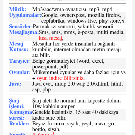
Müzik:
Mp3/aac/wma oynatıcısı, mp3, mp4
Uygulamalar:
Google, ownerspost, mozilla firefox,
cepfabrika, windows live, play store,√
Sensö
rler
:
Parmak izi sensörü, yakınlık sensörü.
Mesajlaşma
:
Sms, ems, mms, e-posta, multi media,
kısa mesaj
,
Mesaj
Mesajlar her yerde insanlarla bağlantı
Kutusu:
kurabilir, internet olmadan metin mesajı
ata bilir.
Tarayıcı
:
Belge görüntüleyici (word, excel,
powerpoint, pdf)
Oyunlar
:
Mükemmel oyunlar ve daha fazlası için vs
+
oyun indire Bilirsiniz.
Java
:
Java evet, mıdp 2.0 wap 2.0/xhtml, html,
asp, php
Şarj
Şarj aleti ile normal tam kapesite dolum
işlemi
:
10w kablolu amper
Konuşma
Genelde kesintisiz, 15 saat 40 dakikaya
süresi
:
kadar süre bilir.
Renkler:
Beyaz, kırmızı, siyah, yeşil, mavi, gri,
bordo, siyah,
Enerji
:
B Sınıfı √