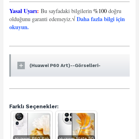
Yasal Uyarı
:
Bu sayfadaki bilgilerin
%100
doğru
Daha fazla bilgi için
olduğunu garanti edemeyiz.√
okuyun
.
(Huawei P60 Art)--Görselleri-
Farklı Seçenekler:
Huawei P60 Pro
Huawei Mate 50