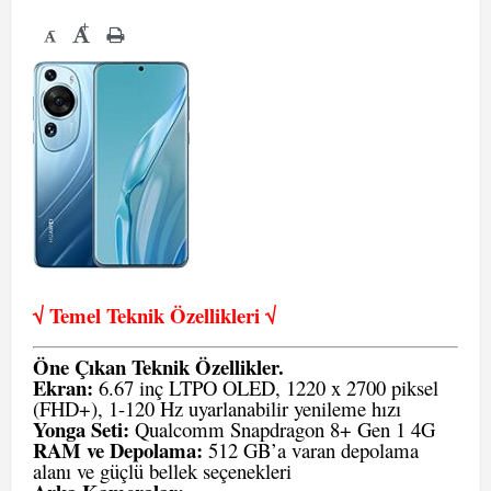
+
-
√ Temel Teknik Öze
llikleri √
Öne Çıkan Teknik Özellikler.
Ekran:
6.67 inç LTPO OLED, 1220 x 2700 piksel
(FHD+), 1-120 Hz uyarlanabilir yenileme hızı
Yonga Seti:
Qualcomm Snapdragon 8+ Gen 1 4G
RAM ve Depolama:
512 GB’a varan depolama
alanı ve güçlü bellek seçenekleri