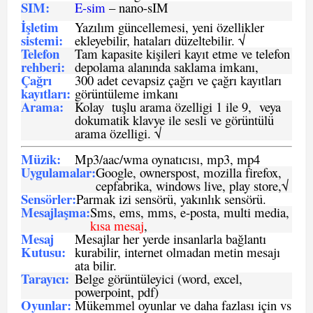
SIM
:
E-sim
– nano-sIM
İşletim
Yazılım güncellemesi, yeni özellikler
sistemi
:
ekleyebilir, hataları düzeltebilir. √
Telefon
Tam kapasite kişileri kayıt etme ve telefon
rehberi
:
depolama alanında saklama imkanı,
Çağrı
300 adet cevapsiz çağrı ve çağrı kayıtları
kayıtları
:
görüntüleme imkanı
Arama:
Kolay tuşlu arama özelligi 1 ile 9, veya
dokumatik klavye ile sesli ve görüntülü
arama özelligi. √
Müzik:
Mp3/aac/wma oynatıcısı, mp3, mp4
Uygulamalar:
Google, ownerspost, mozilla firefox,
cepfabrika, windows live, play store,√
Sensö
rler
:
Parmak izi sensörü, yakınlık sensörü.
Mesajlaşma
:
Sms, ems, mms, e-posta, multi media,
kısa mesaj
,
Mesaj
Mesajlar her yerde insanlarla bağlantı
Kutusu:
kurabilir, internet olmadan metin mesajı
ata bilir.
Tarayıcı
:
Belge görüntüleyici (word, excel,
powerpoint, pdf)
Oyunlar
:
Mükemmel oyunlar ve daha fazlası için vs