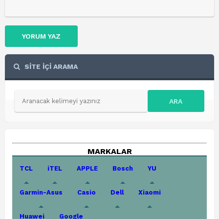
YORUM YAZ
SİTE İÇİ ARAMA
ARA
MARKALAR
TCL
iTEL
APPLE
Bosch
YU
Garmin-Asus
Casio
Dell
Xiaomi
Huawei
Google