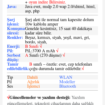
+
oyun indire Bilirsiniz.
Java
:
Java evet, mıdp 2.0 wap 2.0/xhtml, html,
asp, php
Şarj
Şarj aleti ile normal tam kapesite dolum
işlemi
:
10w kablolu amper
Konuşma
Genelde kesintisiz, 15 saat 40 dakikaya
süresi
:
kadar süre bilir.
Renkler:
Beyaz, kırmızı, siyah, yeşil, mavi, gri,
bordo, siyah,
Enerji
:
B Sınıfı √
Pil
:
PiL:3700 A mAh
√
Serbest
A
Sınıfı (270 düşme)
√
düşüş
:
Tamir
B
sınıfı – özetle: evet, cep telefonları
edilebilirlik
:
çoğu durumda tamir edilebilir.
√
Tip
Dahili
WLAN
Pil
Ağırlık
Modeller
Ses
İşlemci
Bluetooth
√
Güncellemeler ve yazılım desteği:
Yazılım
güncellemeleri, teknoloji cihazlarının daha sağlıklı