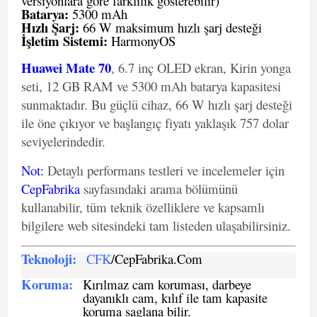
versiyonlara göre farklılık gösterebilir)
Batarya:
5300 mAh
Hızlı Şarj:
66 W maksimum hızlı şarj desteği
İşletim Sistemi:
HarmonyOS
Huawei Mate 70
, 6.7 inç OLED ekran, Kirin yonga
seti, 12 GB RAM ve 5300 mAh batarya kapasitesi
sunmaktadır. Bu güçlü cihaz, 66 W hızlı şarj desteği
ile öne çıkıyor ve başlangıç fiyatı yaklaşık 757 dolar
seviyelerindedir.
Not
:
Detaylı performans testleri ve incelemeler için
CepFabrika
sayfasındaki arama bölümünü
kullanabilir, tüm teknik özelliklere ve kapsamlı
bilgilere web sitesindeki tam listeden ulaşabilirsiniz.
Teknoloji:
CFK
/CepFabrika.Com
Koruma:
Kırılmaz cam koruması, darbeye
dayanıklı cam, kılıf ile tam kapasite
koruma saglana bilir.