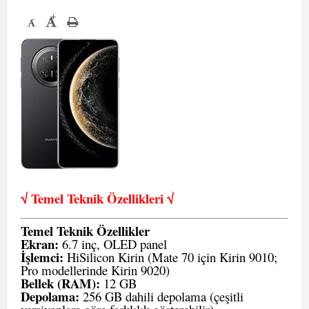
+
-
√ Temel Teknik Öze
llikleri √
Temel Teknik Özellikler
Ekran:
6.7 inç, OLED panel
İşlemci:
HiSilicon Kirin (Mate 70 için Kirin 9010;
Pro modellerinde Kirin 9020)
Bellek (RAM):
12 GB
Depolama:
256 GB dahili depolama (çeşitli