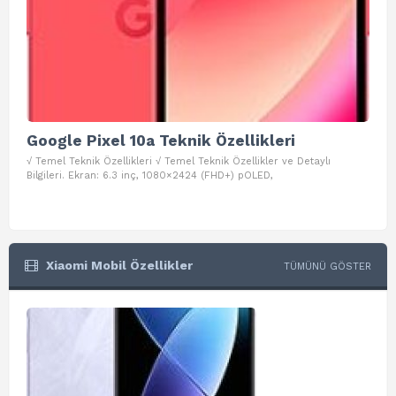
Google Pixel 10a Teknik Özellikleri
Go
√ Temel Teknik Özellikleri √ Temel Teknik Özellikler ve Detaylı
√ Te
Bilgileri. Ekran: 6.3 inç, 1080×2424 (FHD+) pOLED,
ve D
Xiaomi Mobil Özellikler
TÜMÜNÜ GÖSTER