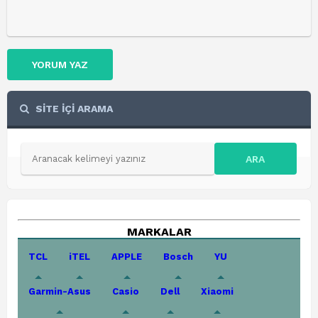
YORUM YAZ
SİTE İÇİ ARAMA
ARA
MARKALAR
TCL
iTEL
APPLE
Bosch
YU
Garmin-Asus
Casio
Dell
Xiaomi