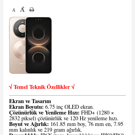
+
-
√ Temel Teknik Öze
llikler √
Ekran ve Tasarım
Ekran Boyutu:
6.75 inç OLED ekran.
Çözünürlük ve Yenileme Hızı:
FHD+ (1280 ×
2832 piksel) çözünürlük ve 120 Hz yenileme hızı.
Boyut ve Ağırlık:
161.85 mm boy, 76 mm en, 7.95
mm kalınlık ve 219 gram ağırlık.