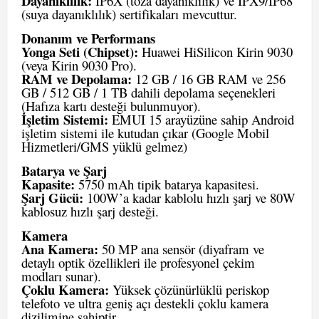
Dayanıklılık:
IP6X (toza dayanıklılık) ve IPX9/IP68
(suya dayanıklılık) sertifikaları mevcuttur.
Donanım ve Performans
Yonga Seti (Chipset):
Huawei HiSilicon Kirin 9030
(veya Kirin 9030 Pro).
RAM ve Depolama:
12 GB / 16 GB RAM ve 256
GB / 512 GB / 1 TB dahili depolama seçenekleri
(Hafıza kartı desteği bulunmuyor).
İşletim Sistemi:
EMUI 15 arayüzüne sahip Android
işletim sistemi ile kutudan çıkar (Google Mobil
Hizmetleri/GMS yüklü gelmez)
Batarya ve Şarj
Kapasite:
5750 mAh tipik batarya kapasitesi.
Şarj Gücü:
100W’a kadar kablolu hızlı şarj ve 80W
kablosuz hızlı şarj desteği.
Kamera
Ana Kamera:
50 MP ana sensör (diyafram ve
detaylı optik özellikleri ile profesyonel çekim
modları sunar).
Çoklu Kamera:
Yüksek çözünürlüklü periskop
telefoto ve ultra geniş açı destekli çoklu kamera
dizilimine sahiptir.