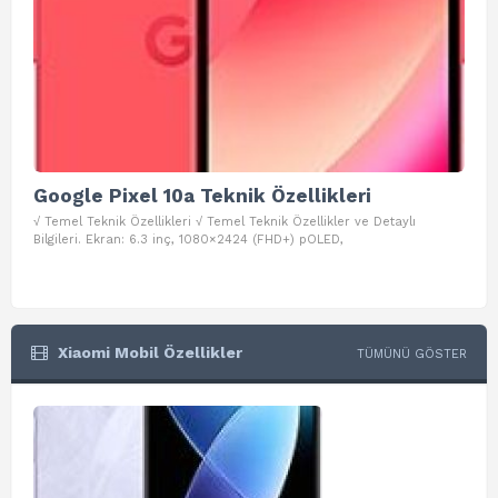
Google Pixel 10a Teknik Özellikleri
Go
√ Temel Teknik Özellikleri √ Temel Teknik Özellikler ve Detaylı
√ Te
Bilgileri. Ekran: 6.3 inç, 1080×2424 (FHD+) pOLED,
ve D
Xiaomi Mobil Özellikler
TÜMÜNÜ GÖSTER