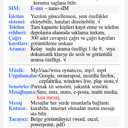
koruma saglana bilir.
SIM
:
E-sim
– nano-sIM
İşletim
Yazılım güncellemesi, yeni özellikler
sistemi
:
ekleyebilir, hataları düzeltebilir. √
Telefon
Tam kapasite kişileri kayıt etme ve telefon
rehberi
:
depolama alanında saklama imkanı,
Çağrı
300 adet cevapsiz çağrı ve çağrı kayıtları
kayıtları
:
görüntüleme imkanı
Arama:
Kolay tuşlu arama özelligi 1 ile 9, veya
dokumatik klavye ile sesli ve görüntülü
arama özelligi. √
Müzik:
Mp3/aac/wma oynatıcısı, mp3, mp4
Uygulamalar:
Google, ownerspost, mozilla firefox,
cepfabrika, windows live, play store,√
Sensö
rler
:
Parmak izi sensörü, yakınlık sensörü.
Mesajlaşma
:
Sms, ems, mms, e-posta, multi media,
kısa mesaj
,
Mesaj
Mesajlar her yerde insanlarla bağlantı
Kutusu:
kurabilir, internet olmadan metin mesajı
ata bilir.
Tarayıcı
:
Belge görüntüleyici (word, excel,
powerpoint, pdf)