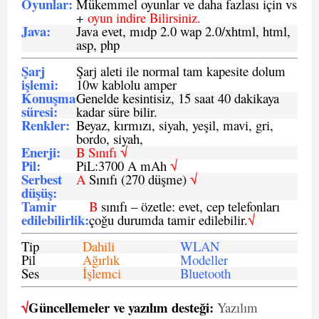
Oyunlar
:
Mükemmel oyunlar ve daha fazlası için vs
+
oyun indire Bilirsiniz.
Java
:
Java evet, mıdp 2.0 wap 2.0/xhtml, html,
asp, php
Şarj
Şarj aleti ile normal tam kapesite dolum
işlemi
:
10w kablolu amper
Konuşma
Genelde kesintisiz, 15 saat 40 dakikaya
süresi
:
kadar süre bilir.
Renkler:
Beyaz, kırmızı, siyah, yeşil, mavi, gri,
bordo, siyah,
Enerji
:
B Sınıfı √
Pil
:
PiL:3700 A mAh
√
Serbest
A
Sınıfı (270 düşme)
√
düşüş
:
Tamir
B
sınıfı – özetle: evet, cep telefonları
edilebilirlik
:
çoğu durumda tamir edilebilir.
√
Tip
Dahili
WLAN
Pil
Ağırlık
Modeller
Ses
İşlemci
Bluetooth
√
Güncellemeler ve yazılım desteği:
Yazılım