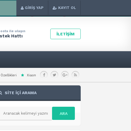
GİRİŞ YAP
KAYIT OL
osta ile ulaşın
İLETİŞİM
stek Hattı
i Redmi Note 15 Special Teknik Özellikleri
Xiaomi Redmi A7 Pro 4G Teknik Ö
SİTE İÇİ ARAMA
ARA