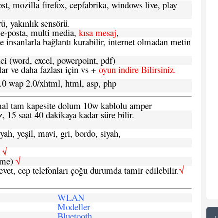
t, mozilla firefox, cepfabrika, windows live, play
ü, yakınlık sensörü.
e-posta, multi media,
kısa mesaj
,
e insanlarla bağlantı kurabilir, internet olmadan metin
ci (word, excel, powerpoint, pdf)
 ve daha fazlası için vs +
oyun indire Bilirsiniz.
.0 wap 2.0/xhtml, html, asp, php
ormal tam kapesite dolum 10w kablolu amper
, 15 saat 40 dakikaya kadar süre bilir.
yah, yeşil, mavi, gri, bordo, siyah,
h
√
şme)
√
 evet, cep telefonları çoğu durumda tamir edilebilir.
√
WLAN
Modeller
Bluetooth