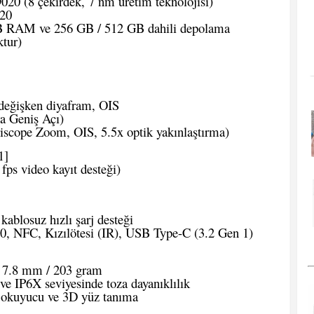
020 (8 çekirdek, 7 nm üretim teknolojisi)
20
 RAM ve 256 GB / 512 GB dahili depolama
ktur)
değişken diyafram, OIS
ra Geniş Açı)
iscope Zoom, OIS, 5.5x optik yakınlaştırma)
1]
fps video kayıt desteği)
ablosuz hızlı şarj desteği
0, NFC, Kızılötesi (IR), USB Type-C (3.2 Gen 1)
x 7.8 mm / 203 gram
ve IP6X seviyesinde toza dayanıklılık
 okuyucu ve 3D yüz tanıma