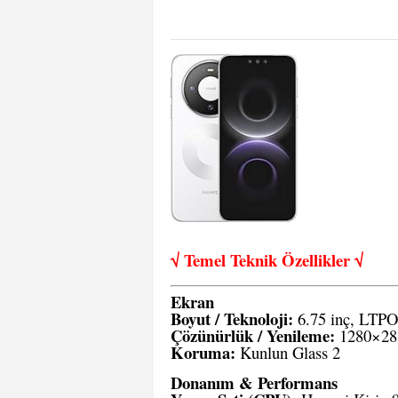
√ Temel Teknik Öze
llikler √
Ekran
Boyut / Teknoloji:
6.75 inç, LTPO
Çözünürlük / Yenileme:
1280×283
Koruma:
Kunlun Glass 2
Donanım & Performans