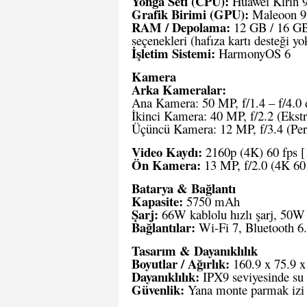
Yonga Seti (CPU):
Huawei Kirin 9
Grafik Birimi (GPU):
Maleoon 9
RAM / Depolama:
12 GB / 16 GB
seçenekleri (hafıza kartı desteği yo
İşletim Sistemi:
HarmonyOS 6
Kamera
Arka Kameralar:
Ana Kamera: 50 MP, f/1.4 – f/4.0 
İkinci Kamera: 40 MP, f/2.2 (Ekst
Üçüncü Kamera: 12 MP, f/3.4 (Per
Video Kaydı:
2160p (4K) 60 fps
[
Ön Kamera:
13 MP, f/2.0 (4K 60 
Batarya & Bağlantı
Kapasite:
5750 mAh
Şarj:
66W kablolu hızlı şarj, 50W k
Bağlantılar:
Wi-Fi 7, Bluetooth 6.
Tasarım & Dayanıklılık
Boyutlar / Ağırlık:
160.9 x 75.9 
Dayanıklılık:
IPX9 seviyesinde su 
Güvenlik:
Yana monte parmak izi