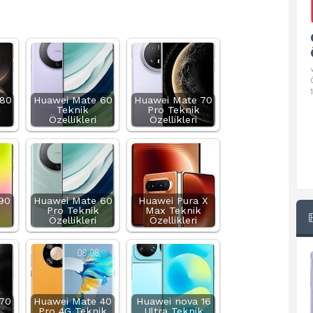
Google Pixel 10 Pro Teknik
Özellikleri
√ Temel Teknik Özellikleri √ Temel Teknik
Özellikler ve Detaylı Bilgileri. Ekran: 6.3 inç,
1280 x 2856 piksel, 120 Hz LTPO
 80
Huawei Mate 60
Huawei Mate 70
Teknik
Pro Teknik
Özellikleri
Özellikleri
90
Huawei Mate 60
Huawei Pura X
Pro Teknik
Max Teknik
Özellikleri
Özellikleri
70
Huawei Mate 40
Huawei nova 16
Pro 4G Teknik
Ultra Teknik