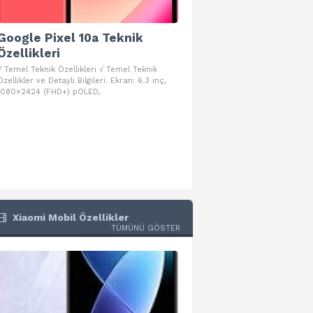
Google Pixel 10a Teknik
Google Pixel 10 Pro 
Özellikleri
Teknik Özellikleri
√ Temel Teknik Özellikleri √ Temel Teknik
√ Temel Teknik Özellikleri √ Goog
Özellikler ve Detaylı Bilgileri. Ekran: 6.3 inç,
Pro Fold Teknik Özellikleri ve Detay
1080×2424 (FHD+) pOLED,
İşlemci: Google Tensor G5
Xiaomi Mobil Özellikler
TÜMÜNÜ GÖSTER