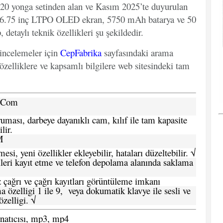
020 yonga setinden alan ve Kasım 2025’te duyurulan
ur. 6.75 inç LTPO OLED ekran, 5750 mAh batarya ve 50
detaylı teknik özellikleri şu şekildedir.
 incelemeler için
CepFabrika
sayfasındaki arama
özelliklere ve kapsamlı bilgilere web sitesindeki tam
a.Com
ması, darbeye dayanıklı cam, kılıf ile tam kapasite
lir.
M
si, yeni özellikler ekleyebilir, hataları düzeltebilir. √
leri kayıt etme ve telefon depolama alanında saklama
 çağrı ve çağrı kayıtları görüntüleme imkanı
 özelligi 1 ile 9, veya dokumatik klavye ile sesli ve
zelligi. √
atıcısı, mp3, mp4