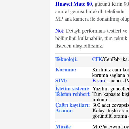
Huawei Mate 80
, gücünü Kirin 9
amiral gemisi bir akıllı telefond
MP ana kamera ile donatılmış olup, 
Not
:
Detaylı performans testleri ve
bölümünü kullanabilir, tüm teknik 
listeden ulaşabilirsiniz.
Teknoloji:
CFK
/CepFabrik
Koruma:
Kırılmaz cam koru
koruma saglana bi
SIM
:
E-sim
– nano-sI
İşletim sistemi
:
Yazılım güncelleme
Telefon rehberi
:
Tam kapasite kişi
imkanı,
Çağrı kayıtları
:
300 adet cevapsiz
Arama:
Kolay tuşlu arama
görüntülü arama ö
Müzik:
Mp3/aac/wma oyn