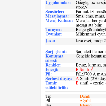
Uygulamalar:
Google, ownerspos
store,√
Sensö
rler
:
Parmak izi sensör
Mesajlaşma
:
Sms, ems, mms, 
Mesaj Kutusu:
Mesajlar her yerd
mesajı ata bilir.
Tarayıcı
:
Belge görüntüleyi
Oyunlar
:
Mükemmel oyunlar
Java
:
Java evet, mıdp 2
Şarj işlemi
:
Şarj aleti ile n
Konuşma
Genelde kesintisiz
süresi
:
Renkler:
Beyaz, kırmızı, si
Enerji
:
B Sınıfı √
Pil
:
PiL:3700 A mA
Serbest düşüş
:
A
Sınıfı (270 dü
Tamir
B
sınıfı – özetle:
edilebilirlik
:
Tip
Dahili
Pil
Ağırlık
Ses
İşlemci