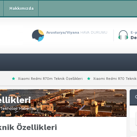
Hakkımızda
Avusturya/Viyana
HAVA DURUMU
E-p
De
i R70m Teknik Özellikleri
Xiaomi Redmi R70 Teknik Özellikleri
Xiaom
likleri
Teknoloji Haberleri
ik Özellikleri