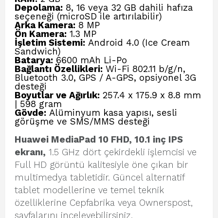
Depolama:
8, 16 veya 32 GB dahili hafıza
seçeneği (microSD ile artırılabilir)
Arka Kamera:
8 MP
Ön Kamera:
1.3 MP
İşletim Sistemi:
Android 4.0 (Ice Cream
Sandwich)
Batarya:
6600 mAh Li-Po
Bağlantı Özellikleri:
Wi-Fi 802.11 b/g/n,
Bluetooth 3.0, GPS / A-GPS, opsiyonel 3G
desteği
Boyutlar ve Ağırlık:
257.4 x 175.9 x 8.8 mm
| 598 gram
Gövde:
Alüminyum kasa yapısı, sesli
görüşme ve SMS/MMS desteği
Huawei MediaPad 10 FHD, 10.1 inç IPS
ekranı,
1.5 GHz dört çekirdekli işlemcisi ve
Full HD görüntü kalitesiyle öne çıkan bir
multimedya tabletidir. Güncel alternatif
tablet modellerine ve temel teknik
özelliklerine Cepfabrika veya Ownerspost,
sayfalarını inceleyebilirsiniz.