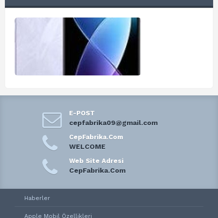
E-POST
cepfabrika09@gmail.com
CepFabrika.Com
WELCOME
Web Site Adresi
CepFabrika.Com
Haberler
Apple Mobil Özellikleri