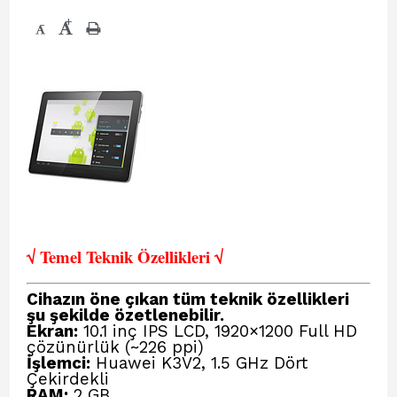
+
-
√ Temel Teknik Öze
llikleri √
Cihazın öne çıkan tüm teknik özellikleri
şu şekilde özetlenebilir.
Ekran:
10.1 inç IPS LCD, 1920×1200 Full HD
çözünürlük (~226 ppi)
İşlemci:
Huawei K3V2, 1.5 GHz Dört
Çekirdekli
RAM:
2 GB