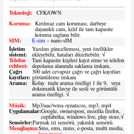
Teknoloji:
CFK
/OWN
Koruma:
Kırılmaz cam koruması, darbeye
dayanıklı cam, kılıf ile tam kapasite
koruma saglana bilir.
SIM
:
E-sim
– nano-sIM
İşletim
Yazılım güncellemesi, yeni özellikler
sistemi
:
ekleyebilir, hataları düzeltebilir. √
Telefon
Tam kapasite kişileri kayıt etme ve telefon
rehberi
:
depolama alanında saklama imkanı,
Çağrı
300 adet cevapsiz çağrı ve çağrı kayıtları
kayıtları
:
görüntüleme imkanı
Arama:
Kolay tuşlu arama özelligi 1 ile 9, veya
dokumatik klavye ile sesli ve görüntülü
arama özelligi. √
Müzik:
Mp3/aac/wma oynatıcısı, mp3, mp4
Uygulamalar:
Google, ownerspost, mozilla firefox,
cepfabrika, windows live, play store,√
Sensö
rler
:
Parmak izi sensörü, yakınlık sensörü.
Mesajlaşma
:
Sms, ems, mms, e-posta, multi media,
kısa mesaj
,