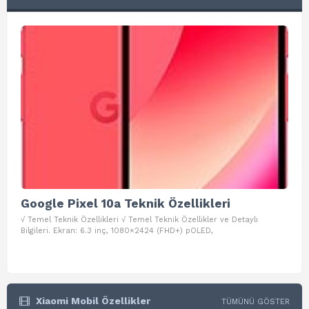
Google Pixel 10a Teknik Özellikleri
Go
√ Temel Teknik Özellikleri √ Temel Teknik Özellikler ve Detaylı
√ Te
Bilgileri. Ekran: 6.3 inç, 1080×2424 (FHD+) pOLED,
ve D
Xiaomi Mobil Özellikler
TÜMÜNÜ GÖSTER