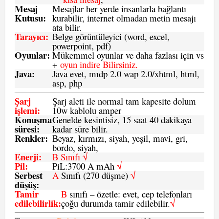
Mesaj
Mesajlar her yerde insanlarla bağlantı
Kutusu:
kurabilir, internet olmadan metin mesajı
ata bilir.
Tarayıcı
:
Belge görüntüleyici (word, excel,
powerpoint, pdf)
Oyunlar
:
Mükemmel oyunlar ve daha fazlası için vs
+
oyun indire Bilirsiniz.
Java
:
Java evet, mıdp 2.0 wap 2.0/xhtml, html,
asp, php
Şarj
Şarj aleti ile normal tam kapesite dolum
işlemi
:
10w kablolu amper
Konuşma
Genelde kesintisiz, 15 saat 40 dakikaya
süresi
:
kadar süre bilir.
Renkler:
Beyaz, kırmızı, siyah, yeşil, mavi, gri,
bordo, siyah,
Enerji
:
B Sınıfı √
Pil
:
PiL:3700 A mAh
√
Serbest
A
Sınıfı (270 düşme)
√
düşüş
:
Tamir
B
sınıfı – özetle: evet, cep telefonları
edilebilirlik
:
çoğu durumda tamir edilebilir.
√