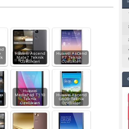
nd
e
Huawei Ascend
Huawei Ascend
ik
Mate7 Teknik
P7 Teknik
Özellikleri
Özellikleri
Huawei
ax
MediaPad T1 10
Huawei Ascend
Teknik
G600 Teknik
Özellikleri
Özellikleri