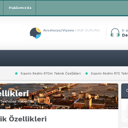
Hakkımızda
Avusturya/Viyana
HAVA DURUMU
E-p
De
mi Redmi R70m Teknik Özellikleri
Xiaomi Redmi R70 Teknik Özellikleri
likleri
Teknoloji Haberleri
k Özellikleri