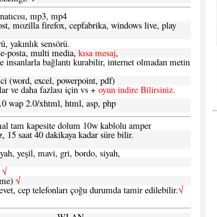
atıcısı, mp3, mp4
t, mozilla firefox, cepfabrika, windows live, play
ü, yakınlık sensörü.
e-posta, multi media,
kısa mesaj
,
e insanlarla bağlantı kurabilir, internet olmadan metin
ci (word, excel, powerpoint, pdf)
 ve daha fazlası için vs +
oyun indire Bilirsiniz.
.0 wap 2.0/xhtml, html, asp, php
ormal tam kapesite dolum 10w kablolu amper
, 15 saat 40 dakikaya kadar süre bilir.
yah, yeşil, mavi, gri, bordo, siyah,
h
√
şme)
√
 evet, cep telefonları çoğu durumda tamir edilebilir.
√
WLAN