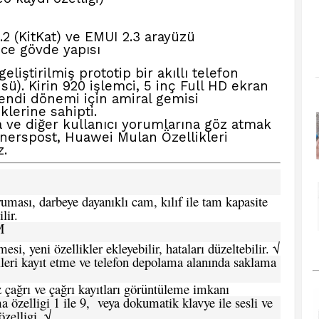
2 (KitKat) ve EMUI 2.3 arayüzü
ce gövde yapısı
geliştirilmiş prototip bir akıllı telefon
ü). Kirin 920 işlemci, 5 inç Full HD ekran
endi dönemi için amiral gemisi
klerine sahipti.
 ve diğer kullanıcı yorumlarına göz atmak
nerspost, Huawei Mulan Özellikleri
z.
ması, darbeye dayanıklı cam, kılıf ile tam kapasite
lir.
M
si, yeni özellikler ekleyebilir, hataları düzeltebilir. √
leri kayıt etme ve telefon depolama alanında saklama
 çağrı ve çağrı kayıtları görüntüleme imkanı
 özelligi 1 ile 9, veya dokumatik klavye ile sesli ve
zelligi. √