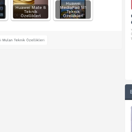
Huawei
Huawei Mate 8
MediaPad M1
Teknik
Teknik
Google Pixel 10 Pro Teknik
Özellikleri
Özellikleri
Özellikleri
√ Temel Teknik Özellikleri √ Temel Teknik
Özellikler ve Detaylı Bilgileri. Ekran: 6.3 inç,
1280 x 2856 piksel, 120 Hz LTPO
 Mulan Teknik Özellikleri