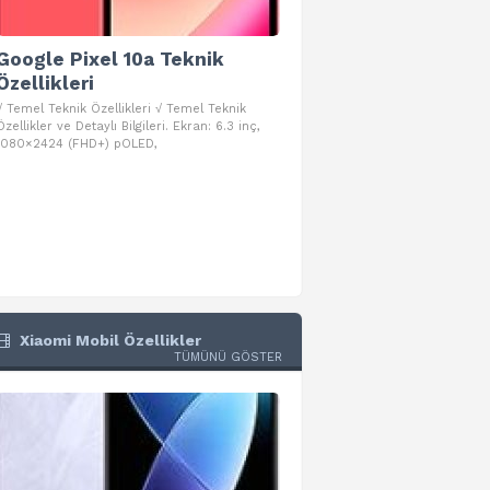
Google Pixel 10a Teknik
Google Pixel 10 Pro 
Özellikleri
Teknik Özellikleri
√ Temel Teknik Özellikleri √ Temel Teknik
√ Temel Teknik Özellikleri √ Goog
Özellikler ve Detaylı Bilgileri. Ekran: 6.3 inç,
Pro Fold Teknik Özellikleri ve Detay
1080×2424 (FHD+) pOLED,
İşlemci: Google Tensor G5
Xiaomi Mobil Özellikler
TÜMÜNÜ GÖSTER