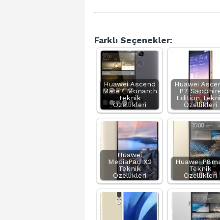
Farklı Seçenekler:
Huawei Ascend
Huawei Asce
Mate7 Monarch
P7 Sapphir
Teknik
Edition Tekn
Özellikleri
Özellikleri
Huawei
MediaPad X2
Huawei P8m
Teknik
Teknik
Özellikleri
Özellikleri