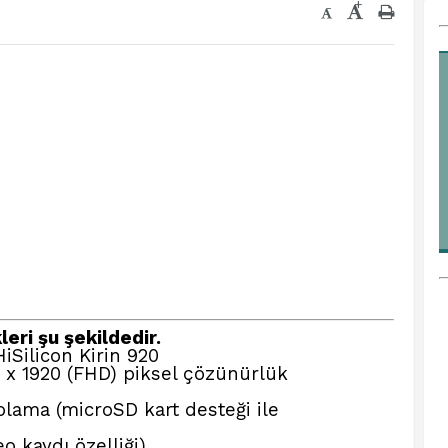
+
-
leri şu şekildedir.
iSilicon Kirin 920
0 x 1920 (FHD) piksel çözünürlük
olama (microSD kart desteği ile
o kaydı özelliği)