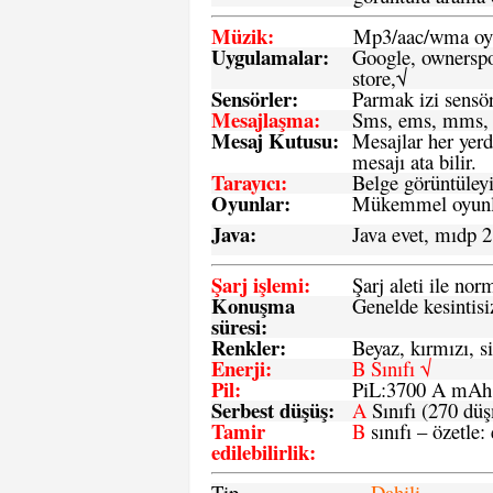
Müzik:
Mp3/aac/wma oyn
Uygulamalar:
Google, ownerspos
store,√
Sensö
rler
:
Parmak izi sensör
Mesajlaşma
:
Sms, ems, mms, 
Mesaj Kutusu:
Mesajlar her yerd
mesajı ata bilir.
Tarayıcı
:
Belge görüntüleyi
Oyunlar
:
Mükemmel oyunlar
Java
:
Java evet, mıdp 2
Şarj işlemi
:
Şarj aleti ile n
Konuşma
Genelde kesintisiz
süresi
:
Renkler:
Beyaz, kırmızı, si
Enerji
:
B Sınıfı √
Pil
:
PiL:3700 A mA
Serbest düşüş
:
A
Sınıfı (270 dü
Tamir
B
sınıfı – özetle:
edilebilirlik
:
Tip
Dahili