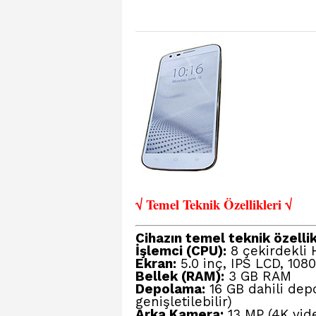
√ Temel Teknik Öze
llikleri √
Cihazın temel teknik özellik
İşlemci (CPU):
8 çekirdekli H
Ekran:
5.0 inç, IPS LCD, 108
Bellek (RAM):
3 GB RAM
Depolama:
16 GB dahili dep
genişletilebilir)
Arka Kamera:
13 MP (4K vide