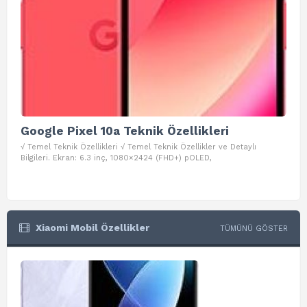
Google Pixel 10a Teknik Özellikleri
Go
√ Temel Teknik Özellikleri √ Temel Teknik Özellikler ve Detaylı
√ Te
Bilgileri. Ekran: 6.3 inç, 1080×2424 (FHD+) pOLED,
ve D
Xiaomi Mobil Özellikler
TÜMÜNÜ GÖSTER