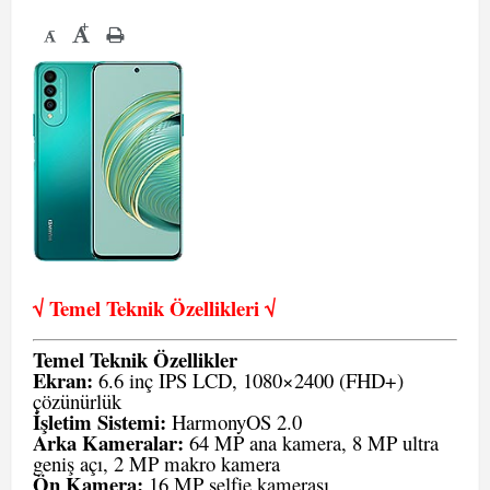
+
-
√ Temel Teknik Öze
llikleri √
Temel Teknik Özellikler
Ekran:
6.6 inç IPS LCD, 1080×2400 (FHD+)
çözünürlük
İşletim Sistemi:
HarmonyOS 2.0
Arka Kameralar:
64 MP ana kamera, 8 MP ultra
geniş açı, 2 MP makro kamera
Ön Kamera:
16 MP selfie kamerası