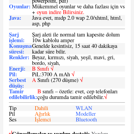
powerpoint, pdf)
Oyunlar
:
Mükemmel oyunlar ve daha fazlası için vs
+
oyun indire Bilirsiniz.
Java
:
Java evet, mıdp 2.0 wap 2.0/xhtml, html,
asp, php
Şarj
Şarj aleti ile normal tam kapesite dolum
işlemi
:
10w kablolu amper
Konuşma
Genelde kesintisiz, 15 saat 40 dakikaya
süresi
:
kadar süre bilir.
Renkler:
Beyaz, kırmızı, siyah, yeşil, mavi, gri,
bordo, siyah,
Enerji
:
B Sınıfı √
Pil
:
PiL:3700 A mAh
√
Serbest
A
Sınıfı (270 düşme)
√
düşüş
:
Tamir
B
sınıfı – özetle: evet, cep telefonları
edilebilirlik
:
çoğu durumda tamir edilebilir.
√
Tip
Dahili
WLAN
Pil
Ağırlık
Modeller
Ses
İşlemci
Bluetooth
√
Güncellemeler ve yazılım desteği:
Yazılım