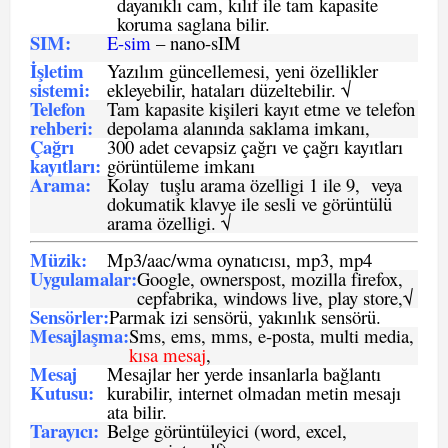
dayanıklı cam, kılıf ile tam kapasite
koruma saglana bilir.
SIM
:
E-sim
– nano-sIM
İşletim
Yazılım güncellemesi, yeni özellikler
sistemi
:
ekleyebilir, hataları düzeltebilir. √
Telefon
Tam kapasite kişileri kayıt etme ve telefon
rehberi
:
depolama alanında saklama imkanı,
Çağrı
300 adet cevapsiz çağrı ve çağrı kayıtları
kayıtları
:
görüntüleme imkanı
Arama:
Kolay tuşlu arama özelligi 1 ile 9, veya
dokumatik klavye ile sesli ve görüntülü
arama özelligi. √
Müzik:
Mp3/aac/wma oynatıcısı, mp3, mp4
Uygulamalar:
Google, ownerspost, mozilla firefox,
cepfabrika, windows live, play store,√
Sensö
rler
:
Parmak izi sensörü, yakınlık sensörü.
Mesajlaşma
:
Sms, ems, mms, e-posta, multi media,
kısa mesaj
,
Mesaj
Mesajlar her yerde insanlarla bağlantı
Kutusu:
kurabilir, internet olmadan metin mesajı
ata bilir.
Tarayıcı
:
Belge görüntüleyici (word, excel,