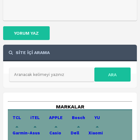
YORUM YAZ
SİTE İÇİ ARAMA
ARA
MARKALAR
TCL
iTEL
APPLE
Bosch
YU
Garmin-Asus
Casio
Dell
Xiaomi