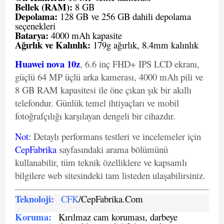
Bellek (RAM):
8 GB
Depolama:
128 GB ve 256 GB dahili depolama
seçenekleri
Batarya:
4000 mAh kapasite
Ağırlık ve Kalınlık:
179g ağırlık, 8.4mm kalınlık
Huawei nova 10z
, 6.6 inç FHD+ IPS LCD ekranı,
güçlü 64 MP üçlü arka kamerası, 4000 mAh pili ve
8 GB RAM kapasitesi ile öne çıkan şık bir akıllı
telefondur. Günlük temel ihtiyaçları ve mobil
fotoğrafçılığı karşılayan dengeli bir cihazdır.
Not
:
Detaylı performans testleri ve incelemeler için
CepFabrika
sayfasındaki arama bölümünü
kullanabilir, tüm teknik özelliklere ve kapsamlı
bilgilere web sitesindeki tam listeden ulaşabilirsiniz.
Teknoloji:
CFK
/CepFabrika.Com
Koruma:
Kırılmaz cam koruması, darbeye