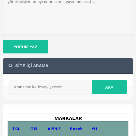
YORUM YAZ
SİTE İÇİ ARAMA
ARA
MARKALAR
TCL
iTEL
APPLE
Bosch
YU