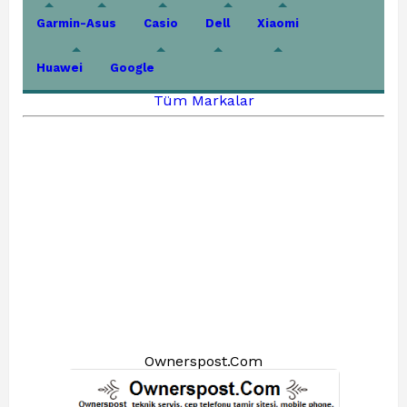
Garmin-Asus
Casio
Dell
Xiaomi
Huawei
Google
Tüm Markalar
Ownerspost.Com