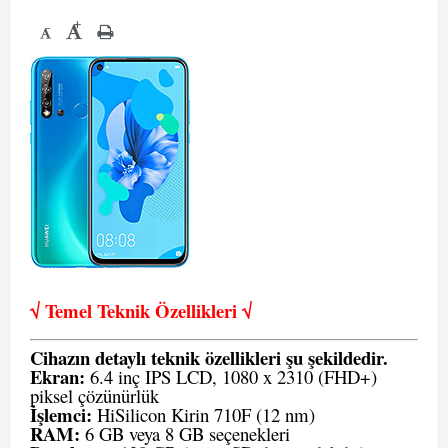
+
-
√ Temel Teknik Öze
llikleri √
Cihazın detaylı teknik özellikleri şu şekildedir.
Ekran:
6.4 inç IPS LCD, 1080 x 2310 (FHD+)
piksel çözünürlük
İşlemci:
HiSilicon Kirin 710F (12 nm)
RAM:
6 GB veya 8 GB seçenekleri