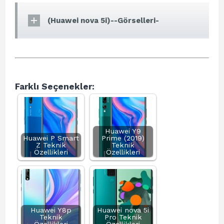
(Huawei nova 5i)--Görselleri-
Farklı Seçenekler:
Huawei Y9
Huawei P Smart
Prime (2019)
Z Teknik
Teknik
Özellikleri
Özellikleri
Huawei Y8p
Huawei nova 5i
Teknik
Pro Teknik