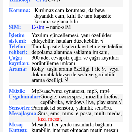
Koruma:
Kırılmaz cam koruması, darbeye
dayanıklı cam, kılıf ile tam kapasite
koruma saglana bilir.
SIM
:
E-sim
– nano-sIM
İşletim
Yazılım güncellemesi, yeni özellikler
sistemi
:
ekleyebilir, hataları düzeltebilir. √
Telefon
Tam kapasite kişileri kayıt etme ve telefon
rehberi
:
depolama alanında saklama imkanı,
Çağrı
300 adet cevapsiz çağrı ve çağrı kayıtları
kayıtları
:
görüntüleme imkanı
Arama:
Kolay tuşlu arama özelligi 1 ile 9, veya
dokumatik klavye ile sesli ve görüntülü
arama özelligi. √
Müzik:
Mp3/aac/wma oynatıcısı, mp3, mp4
Uygulamalar:
Google, ownerspost, mozilla firefox,
cepfabrika, windows live, play store,√
Sensö
rler
:
Parmak izi sensörü, yakınlık sensörü.
Mesajlaşma
:
Sms, ems, mms, e-posta, multi media,
kısa mesaj
,
Mesaj
Mesajlar her yerde insanlarla bağlantı
Kutusu:
kurabilir, internet olmadan metin mesajı