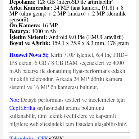
Depolama:
128 GB (microSD ile artırılabilir)
Arka Kameralar:
24 MP (ana kamera, f/1.8) + 8
MP (ultra geniş) + 2 MP (makro) + 2 MP (derinlik
sensörü)
Ön Kamera:
16 MP
Batarya:
4000 mAh
İşletim Sistemi:
Android 9.0 Pie (EMUI arayüzü)
Boyut ve Ağırlık:
159.1 x 75.9 x 8.3 mm, 178 gram
Huawei Nova 5i;
Kirin 710F işlemci, 6.4 inç FHD+
IPS ekran, 6 GB / 8 GB RAM seçenekleri ve 4000
mAh batarya ile donatılmış fiyat-performans odaklı
bir akıllı telefondur. Arkada 24 MP dörtlü kamera
sistemi ve 16 MP ön kamerası bulunur.
Not
:
Detaylı performans testleri ve incelemeler için
CepFabrika
sayfasındaki arama bölümünü
kullanabilir, tüm teknik özelliklere ve kapsamlı
bilgilere web sitesindeki tam listeden ulaşabilirsiniz.
Teknoloji:
CFK
/OWN