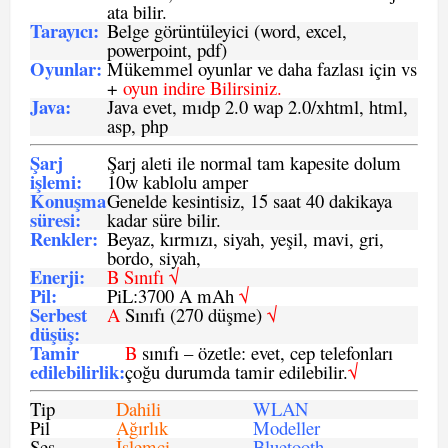
ata bilir.
Tarayıcı
:
Belge görüntüleyici (word, excel,
powerpoint, pdf)
Oyunlar
:
Mükemmel oyunlar ve daha fazlası için vs
+
oyun indire Bilirsiniz.
Java
:
Java evet, mıdp 2.0 wap 2.0/xhtml, html,
asp, php
Şarj
Şarj aleti ile normal tam kapesite dolum
işlemi
:
10w kablolu amper
Konuşma
Genelde kesintisiz, 15 saat 40 dakikaya
süresi
:
kadar süre bilir.
Renkler:
Beyaz, kırmızı, siyah, yeşil, mavi, gri,
bordo, siyah,
Enerji
:
B Sınıfı √
Pil
:
PiL:3700 A mAh
√
Serbest
A
Sınıfı (270 düşme)
√
düşüş
:
Tamir
B
sınıfı – özetle: evet, cep telefonları
edilebilirlik
:
çoğu durumda tamir edilebilir.
√
Tip
Dahili
WLAN
Pil
Ağırlık
Modeller
Ses
İşlemci
Bluetooth