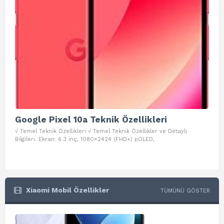
Google Pixel 10a Teknik Özellikleri
Go
√ Temel Teknik Özellikleri √ Temel Teknik Özellikler ve Detaylı
√ Te
Bilgileri. Ekran: 6.3 inç, 1080×2424 (FHD+) pOLED,
ve D
Xiaomi Mobil Özellikler
TÜMÜNÜ GÖSTER