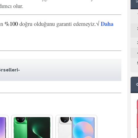
ımcı olur.
Daha
in
%100
doğru olduğunu garanti edemeyiz.√
rselleri-