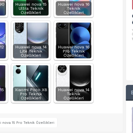
90
Huawei nova 15
Huawei nova 16
Ultra Teknik
Teknik
Özellikleri
Özellikleri
Google Pixel 10 Pro Teknik
Özellikleri
√ Temel Teknik Özellikleri √ Temel Teknik
Özellikler ve Detaylı Bilgileri. Ekran: 6.3 inç,
1280 x 2856 piksel, 120 Hz LTPO
12
Huawei nova 14
Huawei nova 16
Lite Teknik
Pro Teknik
Özellikleri
Özellikleri
15
Xiaomi Poco X8
Huawei nova 14
Pro Teknik
Teknik
Özellikleri
Özellikleri
 nova 15 Pro Teknik Özellikleri