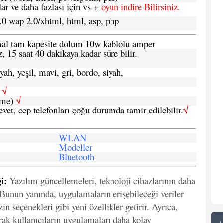
 ve daha fazlası için vs +
oyun indire Bilirsiniz.
.0 wap 2.0/xhtml, html, asp, php
ormal tam kapesite dolum 10w kablolu amper
, 15 saat 40 dakikaya kadar süre bilir.
yah, yeşil, mavi, gri, bordo, siyah,
h
√
şme)
√
 evet, cep telefonları çoğu durumda tamir edilebilir.
√
WLAN
Modeller
Bluetooth
i:
Yazılım güncellemeleri, teknoloji cihazlarının daha
. Bunun yanında, uygulamaların erişebileceği veriler
in seçenekleri gibi yeni özellikler getirir. Ayrıca,
arak kullanıcıların uygulamaları daha kolay