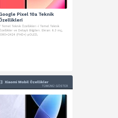
Google Pixel 10a Teknik
Google Pixel 10 Pro 
Özellikleri
Teknik Özellikleri
√ Temel Teknik Özellikleri √ Temel Teknik
√ Temel Teknik Özellikleri √ Goog
Özellikler ve Detaylı Bilgileri. Ekran: 6.3 inç,
Pro Fold Teknik Özellikleri ve Detay
1080×2424 (FHD+) pOLED,
İşlemci: Google Tensor G5
Xiaomi Mobil Özellikler
TÜMÜNÜ GÖSTER