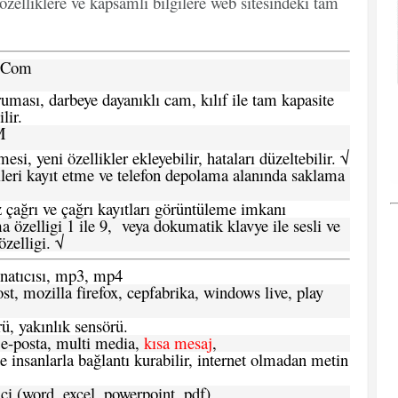
özelliklere ve kapsamlı bilgilere web sitesindeki tam
a.Com
ması, darbeye dayanıklı cam, kılıf ile tam kapasite
lir.
M
si, yeni özellikler ekleyebilir, hataları düzeltebilir. √
leri kayıt etme ve telefon depolama alanında saklama
 çağrı ve çağrı kayıtları görüntüleme imkanı
 özelligi 1 ile 9, veya dokumatik klavye ile sesli ve
zelligi. √
atıcısı, mp3, mp4
t, mozilla firefox, cepfabrika, windows live, play
ü, yakınlık sensörü.
e-posta, multi media,
kısa mesaj
,
e insanlarla bağlantı kurabilir, internet olmadan metin
ci (word, excel, powerpoint, pdf)