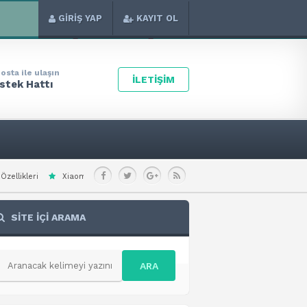
GİRİŞ YAP
KAYIT OL
osta ile ulaşın
İLETİŞİM
stek Hattı
 Redmi Note 15 Special Teknik Özellikleri
Xiaomi Redmi A7 Pro 4G Teknik Öz
SİTE İÇİ ARAMA
ARA