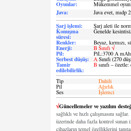
Oyunlar
:
Mükemmel oyunlar
Java
:
Java evet, mıdp 2
Şarj işlemi
:
Şarj aleti ile n
Konuşma
Genelde kesintisiz
süresi
:
Renkler:
Beyaz, kırmızı, si
Enerji
:
B Sınıfı √
Pil
:
PiL:3700 A mA
Serbest düşüş
:
A
Sınıfı (270 dü
Tamir
B
sınıfı – özetle:
edilebilirlik
:
Tip
Dahili
Pil
Ağırlık
Ses
İşlemci
√
Güncellemeler ve yazılım desteğ
sağlıklı ve hızlı çalışmasını sağlar
üzerinde daha fazla kontrol sunan iz
cihazların temel özelliklerini tanıt