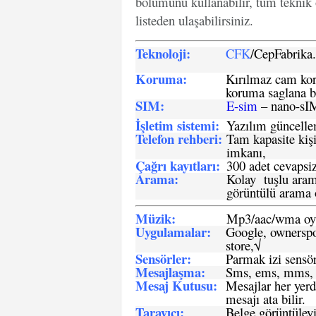
bölümünü kullanabilir, tüm teknik 
listeden ulaşabilirsiniz.
Teknoloji:
CFK
/CepFabrik
Koruma:
Kırılmaz cam koru
koruma saglana bi
SIM
:
E-sim
– nano-sI
İşletim sistemi
:
Yazılım güncelleme
Telefon rehberi
:
Tam kapasite kişi
imkanı,
Çağrı kayıtları
:
300 adet cevapsiz
Arama:
Kolay tuşlu arama
görüntülü arama ö
Müzik:
Mp3/aac/wma oyn
Uygulamalar:
Google, ownerspos
store,√
Sensö
rler
:
Parmak izi sensör
Mesajlaşma
:
Sms, ems, mms, 
Mesaj Kutusu:
Mesajlar her yerd
mesajı ata bilir.
Tarayıcı
:
Belge görüntüleyi