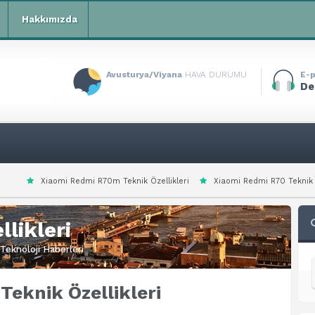
Hakkımızda
Avusturya/Viyana
HAVA DURUMU
E-p
De
i R70m Teknik Özellikleri
Xiaomi Redmi R70 Teknik Özellikleri
Xiaomi
likleri
Teknoloji Haberleri
Teknik Özellikleri