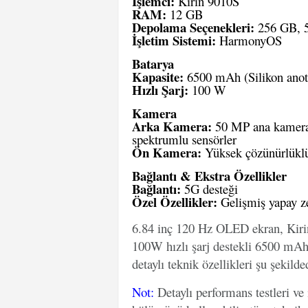
İşlemci:
Kirin 9010S
RAM:
12 GB
Depolama Seçenekleri:
256 GB, 5
İşletim Sistemi:
HarmonyOS
Batarya
Kapasite:
6500 mAh (Silikon anotl
Hızlı Şarj:
100 W
Kamera
Arka Kamera:
50 MP ana kamera (
spektrumlu sensörler
Ön Kamera:
Yüksek çözünürlüklü
Bağlantı & Ekstra Özellikler
Bağlantı:
5G desteği
Özel Özellikler:
Gelişmiş yapay z
6.84 inç 120 Hz OLED ekran, Kir
100W hızlı şarj destekli 6500 mAh
detaylı teknik özellikleri şu şekilded
Not
:
Detaylı performans testleri ve