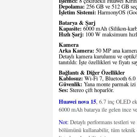
İşlemci:
8 çekirdekli Huawei Kirin
Depolama:
256 GB ve 512 GB seçen
İşletim Sistemi:
HarmonyOS (Goog
Batarya & Şarj
Kapasite:
6000 mAh (Silikon-karbo
Hızlı Şarj:
100 W maksimum hızlı
Kamera
Arka Kamera:
50 MP ana kamer
Detaylı kamera kurulumu ve optik/
tanıtıldı: İşte özellikleri ve fiyatı
say
Bağlantı & Diğer Özellikler
Kablosuz:
Wi-Fi 7, Bluetooth 6.0
Güvenlik:
Yana monte parmak izi 
Ses:
Stereo çift hoparlör.
Huawei nova 15
, 6.7 inç OLED ekr
6000 mAh batarya ile gelen ince ve 
Not
:
Detaylı performans testleri ve
bölümünü kullanabilir, tüm teknik 