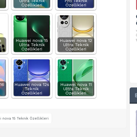
Ultra Teknik
Pro Teknik
Özellikleri
Özellikleri
Google Pixel 10 Pro Teknik
Özellikleri
√ Temel Teknik Özellikleri √ Temel Teknik
Özellikler ve Detaylı Bilgileri. Ekran: 6.3 inç,
a
Huawei nova 15
Huawei nova 12
1280 x 2856 piksel, 120 Hz LTPO
k
Ultra Teknik
Ultra Teknik
Özellikleri
Özellikleri
16
Huawei nova 12s
Huawei nova 11
Teknik
Ultra Teknik
Özellikleri
Özellikleri
 nova 15 Teknik Özellikleri