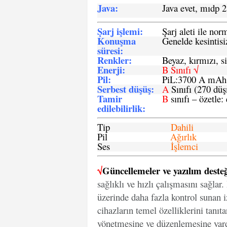
Java
:
Java evet, mıdp 2
Şarj işlemi
:
Şarj aleti ile n
Konuşma
Genelde kesintisiz
süresi
:
Renkler:
Beyaz, kırmızı, si
Enerji
:
B Sınıfı √
Pil
:
PiL:3700 A mA
Serbest düşüş
:
A
Sınıfı (270 dü
Tamir
B
sınıfı – özetle:
edilebilirlik
:
Tip
Dahili
Pil
Ağırlık
Ses
İşlemci
√
Güncellemeler ve yazılım desteğ
sağlıklı ve hızlı çalışmasını sağlar
üzerinde daha fazla kontrol sunan iz
cihazların temel özelliklerini tanıt
yönetmesine ve düzenlemesine yard