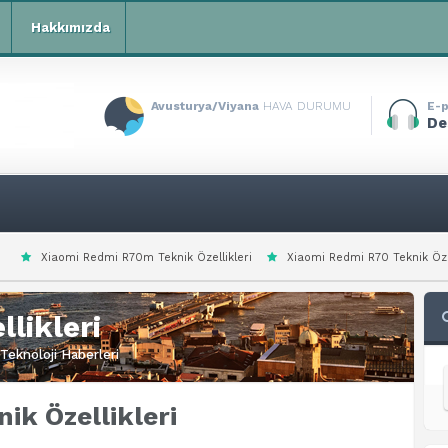
Hakkımızda
Avusturya/Viyana
HAVA DURUMU
E-p
De
0m Teknik Özellikleri
Xiaomi Redmi R70 Teknik Özellikleri
Xiaomi Red
likleri
Teknoloji Haberleri
ik Özellikleri