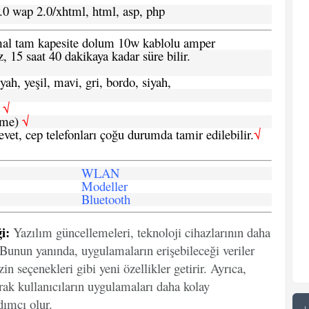
.0 wap 2.0/xhtml, html, asp, php
ormal tam kapesite dolum 10w kablolu amper
, 15 saat 40 dakikaya kadar süre bilir.
yah, yeşil, mavi, gri, bordo, siyah,
h
√
şme)
√
 evet, cep telefonları çoğu durumda tamir edilebilir.
√
WLAN
Modeller
Bluetooth
i:
Yazılım güncellemeleri, teknoloji cihazlarının daha
. Bunun yanında, uygulamaların erişebileceği veriler
in seçenekleri gibi yeni özellikler getirir. Ayrıca,
arak kullanıcıların uygulamaları daha kolay
ımcı olur.