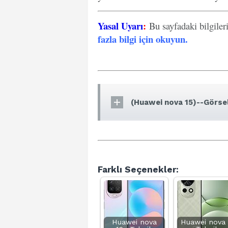
Yasal Uyarı
:
Bu sayfadaki bilgiler
fazla bilgi için okuyun
.
(Huawei nova 15)--Görsel
Farklı Seçenekler:
Huawei nova
Huawei nova 