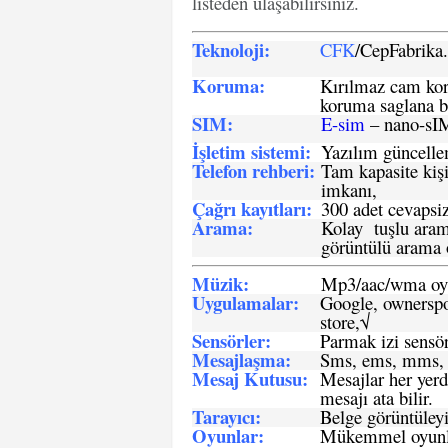
listeden ulaşabilirsiniz.
Teknoloji:
CFK
/CepFabrik
Koruma:
Kırılmaz cam koru
koruma saglana bi
SIM
:
E-sim
– nano-sI
İşletim sistemi
:
Yazılım güncelleme
Telefon rehberi
:
Tam kapasite kişi
imkanı,
Çağrı kayıtları
:
300 adet cevapsiz
Arama:
Kolay tuşlu arama
görüntülü arama ö
Müzik:
Mp3/aac/wma oyn
Uygulamalar:
Google, ownerspos
store,√
Sensö
rler
:
Parmak izi sensör
Mesajlaşma
:
Sms, ems, mms, 
Mesaj Kutusu:
Mesajlar her yerd
mesajı ata bilir.
Tarayıcı
:
Belge görüntüleyi
Oyunlar
:
Mükemmel oyunlar