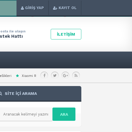
GİRİŞ YAP
KAYIT OL
osta ile ulaşın
İLETİŞİM
stek Hattı
mi Note 15 Special Teknik Özellikleri
Xiaomi Redmi A7 Pro 4G Teknik Özelli
SİTE İÇİ ARAMA
ARA