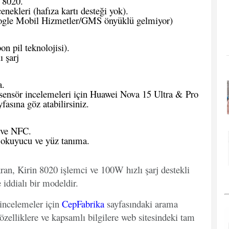
 8020.
ekleri (hafıza kartı desteği yok).
le Mobil Hizmetler/GMS önyüklü gelmiyor)
n pil teknolojisi).
 şarj
a.
sensör incelemeleri için
Huawei Nova 15 Ultra & Pro
fasına göz atabilirsiniz.
 ve NFC.
okuyucu ve yüz tanıma.
an, Kirin 8020 işlemci ve 100W hızlı şarj destekli
iddialı bir modeldir.
 incelemeler için
CepFabrika
sayfasındaki arama
özelliklere ve kapsamlı bilgilere web sitesindeki tam