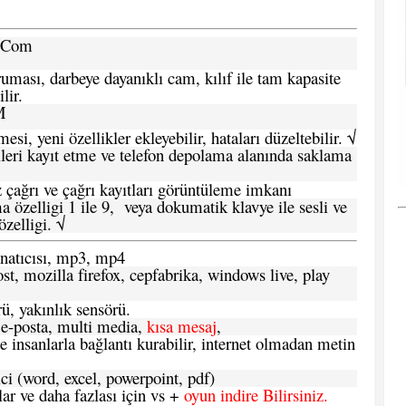
a.Com
ması, darbeye dayanıklı cam, kılıf ile tam kapasite
lir.
M
si, yeni özellikler ekleyebilir, hataları düzeltebilir. √
leri kayıt etme ve telefon depolama alanında saklama
 çağrı ve çağrı kayıtları görüntüleme imkanı
 özelligi 1 ile 9, veya dokumatik klavye ile sesli ve
zelligi. √
atıcısı, mp3, mp4
t, mozilla firefox, cepfabrika, windows live, play
ü, yakınlık sensörü.
e-posta, multi media,
kısa mesaj
,
e insanlarla bağlantı kurabilir, internet olmadan metin
ci (word, excel, powerpoint, pdf)
 ve daha fazlası için vs +
oyun indire Bilirsiniz.