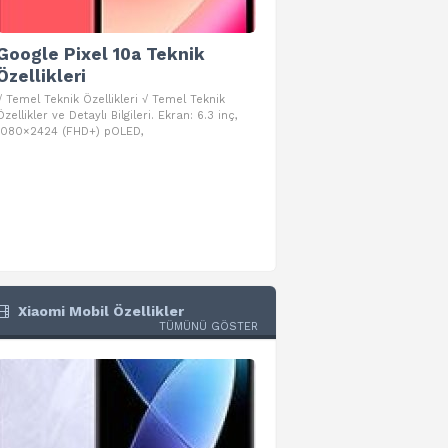
Google Pixel 10a Teknik
Google Pixel 10 Pro 
Özellikleri
Teknik Özellikleri
√ Temel Teknik Özellikleri √ Temel Teknik
√ Temel Teknik Özellikleri √ Goog
Özellikler ve Detaylı Bilgileri. Ekran: 6.3 inç,
Pro Fold Teknik Özellikleri ve Detay
1080×2424 (FHD+) pOLED,
İşlemci: Google Tensor G5
Xiaomi Mobil Özellikler
TÜMÜNÜ GÖSTER