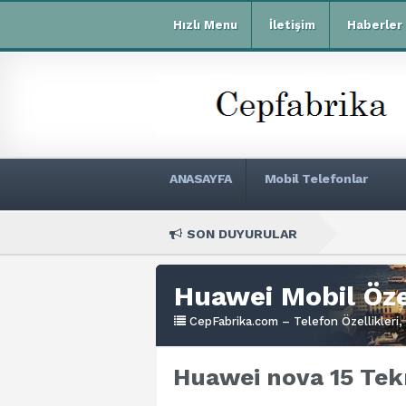
Hızlı Menu
İletişim
Haberler
ANASAYFA
Mobil Telefonlar
SON DUYURULAR
Xiaomi Redmi R7
Huawei Mobil Özel
CepFabrika.com – Telefon Özellikleri, 
Huawei nova 15 Tekn