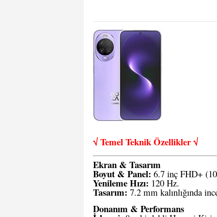
√ Temel Teknik Öze
llikler √
Ekran & Tasarım
Boyut & Panel:
6.7 inç FHD+ (10
Yenileme Hızı:
120 Hz.
Tasarım:
7.2 mm kalınlığında ince
Donanım & Performans