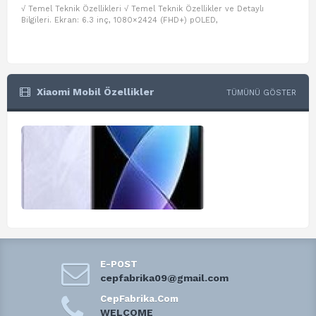
√ Temel Teknik Özellikleri √ Temel Teknik Özellikler ve Detaylı
√ Te
Bilgileri. Ekran: 6.3 inç, 1080×2424 (FHD+) pOLED,
ve D
Xiaomi Mobil Özellikler
TÜMÜNÜ GÖSTER
E-POST
cepfabrika09@gmail.com
CepFabrika.Com
WELCOME