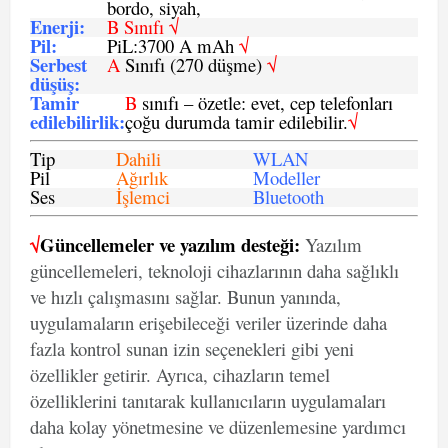
bordo, siyah,
Enerji
:
B Sınıfı √
Pil
:
PiL:3700 A mAh
√
Serbest
A
Sınıfı (270 düşme)
√
düşüş
:
Tamir
B
sınıfı – özetle: evet, cep telefonları
edilebilirlik
:
çoğu durumda tamir edilebilir.
√
Tip
Dahili
WLAN
Pil
Ağırlık
Modeller
Ses
İşlemci
Bluetooth
√
Güncellemeler ve yazılım desteği:
Yazılım
güncellemeleri, teknoloji cihazlarının daha sağlıklı
ve hızlı çalışmasını sağlar. Bunun yanında,
uygulamaların erişebileceği veriler üzerinde daha
fazla kontrol sunan izin seçenekleri gibi yeni
özellikler getirir. Ayrıca, cihazların temel
özelliklerini tanıtarak kullanıcıların uygulamaları
daha kolay yönetmesine ve düzenlemesine yardımcı