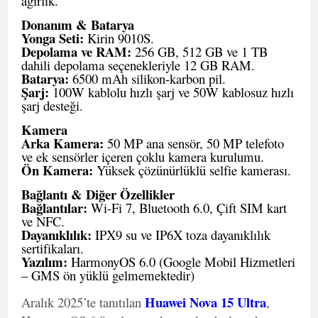
ağırlık.
Donanım & Batarya
Yonga Seti:
Kirin 9010S.
Depolama ve RAM:
256 GB, 512 GB ve 1 TB
dahili depolama seçenekleriyle 12 GB RAM.
Batarya:
6500 mAh silikon-karbon pil.
Şarj:
100W kablolu hızlı şarj ve 50W kablosuz hızlı
şarj desteği.
Kamera
Arka Kamera:
50 MP ana sensör, 50 MP telefoto
ve ek sensörler içeren çoklu kamera kurulumu.
Ön Kamera:
Yüksek çözünürlüklü selfie kamerası.
Bağlantı & Diğer Özellikler
Bağlantılar:
Wi-Fi 7, Bluetooth 6.0, Çift SIM kart
ve NFC.
Dayanıklılık:
IPX9 su ve IP6X toza dayanıklılık
sertifikaları.
Yazılım:
HarmonyOS 6.0 (Google Mobil Hizmetleri
– GMS ön yüklü gelmemektedir)
Huawei Nova 15 Ultra
Aralık 2025’te tanıtılan
,