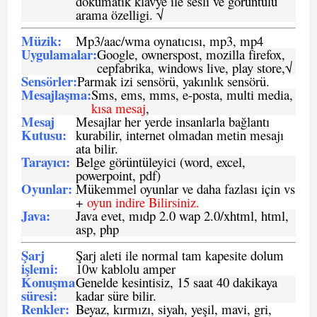
dokumatik klavye ile sesli ve görüntülü
arama özelligi. √
Müzik:
Mp3/aac/wma oynatıcısı, mp3, mp4
Uygulamalar:
Google, ownerspost, mozilla firefox,
cepfabrika, windows live, play store,√
Sensö
rler
:
Parmak izi sensörü, yakınlık sensörü.
Mesajlaşma
:
Sms, ems, mms, e-posta, multi media,
kısa mesaj
,
Mesaj
Mesajlar her yerde insanlarla bağlantı
Kutusu:
kurabilir, internet olmadan metin mesajı
ata bilir.
Tarayıcı
:
Belge görüntüleyici (word, excel,
powerpoint, pdf)
Oyunlar
:
Mükemmel oyunlar ve daha fazlası için vs
+
oyun indire Bilirsiniz.
Java
:
Java evet, mıdp 2.0 wap 2.0/xhtml, html,
asp, php
Şarj
Şarj aleti ile normal tam kapesite dolum
işlemi
:
10w kablolu amper
Konuşma
Genelde kesintisiz, 15 saat 40 dakikaya
süresi
:
kadar süre bilir.
Renkler:
Beyaz, kırmızı, siyah, yeşil, mavi, gri,