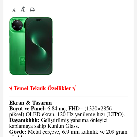
+
-
√ Temel Teknik Öze
llikler √
Ekran & Tasarım
Boyut ve Panel:
6.84 inç, FHD+ (1320×2856
piksel) OLED ekran, 120 Hz yenileme hızı (LTPO).
Dayanıklılık:
Geliştirilmiş yansıma önleyici
kaplamaya sahip Kunlun Glass.
Gövde:
Metal çerçeve, 6.9 mm kalınlık ve 209 gram