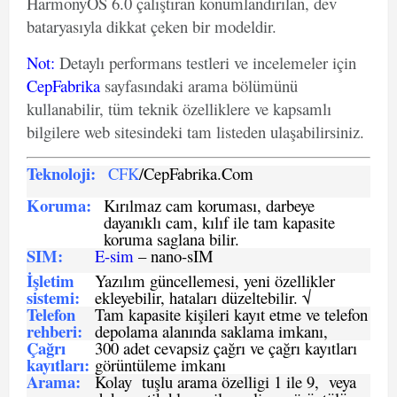
HarmonyOS 6.0 çalıştıran konumlandırılan, dev
bataryasıyla dikkat çeken bir modeldir.
Not
:
Detaylı performans testleri ve incelemeler için
CepFabrika
sayfasındaki arama bölümünü
kullanabilir, tüm teknik özelliklere ve kapsamlı
bilgilere web sitesindeki tam listeden ulaşabilirsiniz.
Teknoloji:
CFK
/CepFabrika.Com
Koruma:
Kırılmaz cam koruması, darbeye
dayanıklı cam, kılıf ile tam kapasite
koruma saglana bilir.
SIM
:
E-sim
– nano-sIM
İşletim
Yazılım güncellemesi, yeni özellikler
sistemi
:
ekleyebilir, hataları düzeltebilir. √
Telefon
Tam kapasite kişileri kayıt etme ve telefon
rehberi
:
depolama alanında saklama imkanı,
Çağrı
300 adet cevapsiz çağrı ve çağrı kayıtları
kayıtları
:
görüntüleme imkanı
Arama:
Kolay tuşlu arama özelligi 1 ile 9, veya