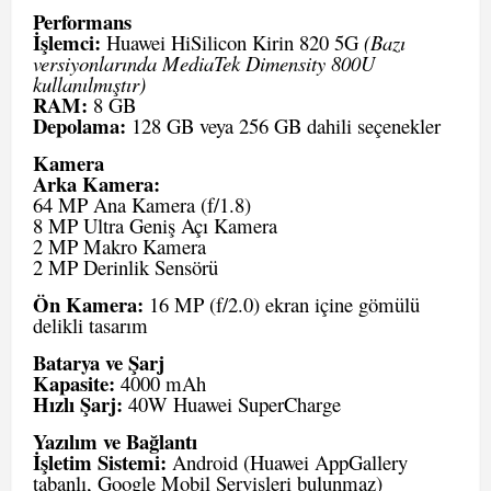
Performans
İşlemci:
Huawei HiSilicon Kirin 820 5G
(Bazı
versiyonlarında MediaTek Dimensity 800U
kullanılmıştır)
RAM:
8 GB
Depolama:
128 GB veya 256 GB dahili seçenekler
Kamera
Arka Kamera:
64 MP Ana Kamera (f/1.8)
8 MP Ultra Geniş Açı Kamera
2 MP Makro Kamera
2 MP Derinlik Sensörü
Ön Kamera:
16 MP (f/2.0) ekran içine gömülü
delikli tasarım
Batarya ve Şarj
Kapasite:
4000 mAh
Hızlı Şarj:
40W Huawei SuperCharge
Yazılım ve Bağlantı
İşletim Sistemi:
Android (Huawei AppGallery
tabanlı, Google Mobil Servisleri bulunmaz)