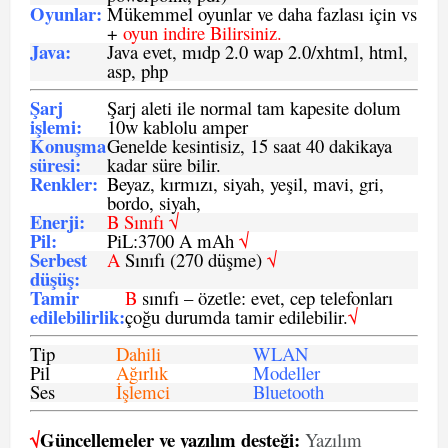
Oyunlar
:
Mükemmel oyunlar ve daha fazlası için vs
+
oyun indire Bilirsiniz.
Java
:
Java evet, mıdp 2.0 wap 2.0/xhtml, html,
asp, php
Şarj
Şarj aleti ile normal tam kapesite dolum
işlemi
:
10w kablolu amper
Konuşma
Genelde kesintisiz, 15 saat 40 dakikaya
süresi
:
kadar süre bilir.
Renkler:
Beyaz, kırmızı, siyah, yeşil, mavi, gri,
bordo, siyah,
Enerji
:
B Sınıfı √
Pil
:
PiL:3700 A mAh
√
Serbest
A
Sınıfı (270 düşme)
√
düşüş
:
Tamir
B
sınıfı – özetle: evet, cep telefonları
edilebilirlik
:
çoğu durumda tamir edilebilir.
√
Tip
Dahili
WLAN
Pil
Ağırlık
Modeller
Ses
İşlemci
Bluetooth
√
Güncellemeler ve yazılım desteği:
Yazılım