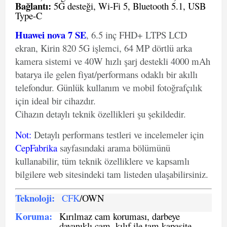
Bağlantı:
5G desteği, Wi-Fi 5, Bluetooth 5.1, USB
Type-C
Huawei nova 7 SE
, 6.5 inç FHD+ LTPS LCD
ekran, Kirin 820 5G işlemci, 64 MP dörtlü arka
kamera sistemi ve 40W hızlı şarj destekli 4000 mAh
batarya ile gelen fiyat/performans odaklı bir akıllı
telefondur. Günlük kullanım ve mobil fotoğrafçılık
için ideal bir cihazdır.
Cihazın detaylı teknik özellikleri şu şekildedir.
Not
:
Detaylı performans testleri ve incelemeler için
CepFabrika
sayfasındaki arama bölümünü
kullanabilir, tüm teknik özelliklere ve kapsamlı
bilgilere web sitesindeki tam listeden ulaşabilirsiniz.
Teknoloji:
CFK
/OWN
Koruma:
Kırılmaz cam koruması, darbeye
dayanıklı cam, kılıf ile tam kapasite