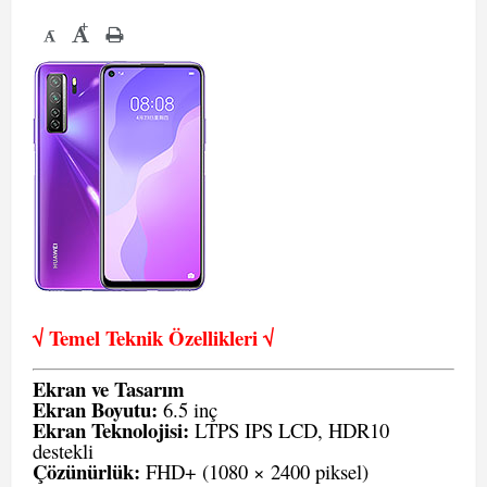
+
-
√ Temel Teknik Öze
llikleri √
Ekran ve Tasarım
Ekran Boyutu:
6.5 inç
Ekran Teknolojisi:
LTPS IPS LCD, HDR10
destekli
Çözünürlük:
FHD+ (1080 × 2400 piksel)