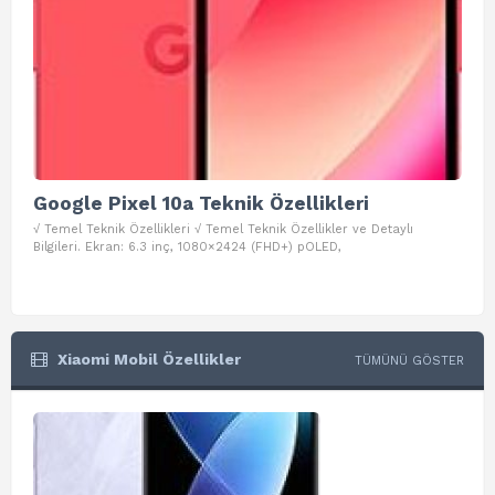
Google Pixel 10a Teknik Özellikleri
Go
√ Temel Teknik Özellikleri √ Temel Teknik Özellikler ve Detaylı
√ Te
Bilgileri. Ekran: 6.3 inç, 1080×2424 (FHD+) pOLED,
ve D
Xiaomi Mobil Özellikler
TÜMÜNÜ GÖSTER