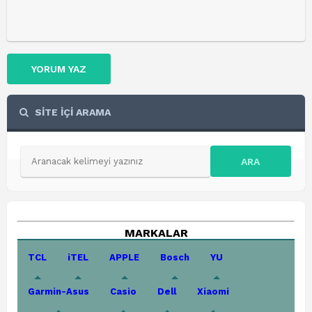
YORUM YAZ
SİTE İÇİ ARAMA
ARA
MARKALAR
TCL
iTEL
APPLE
Bosch
YU
Garmin-Asus
Casio
Dell
Xiaomi