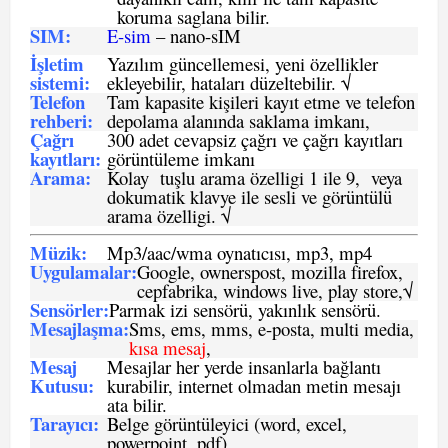
koruma saglana bilir.
SIM
:
E-sim
– nano-sIM
İşletim
Yazılım güncellemesi, yeni özellikler
sistemi
:
ekleyebilir, hataları düzeltebilir. √
Telefon
Tam kapasite kişileri kayıt etme ve telefon
rehberi
:
depolama alanında saklama imkanı,
Çağrı
300 adet cevapsiz çağrı ve çağrı kayıtları
kayıtları
:
görüntüleme imkanı
Arama:
Kolay tuşlu arama özelligi 1 ile 9, veya
dokumatik klavye ile sesli ve görüntülü
arama özelligi. √
Müzik:
Mp3/aac/wma oynatıcısı, mp3, mp4
Uygulamalar:
Google, ownerspost, mozilla firefox,
cepfabrika, windows live, play store,√
Sensö
rler
:
Parmak izi sensörü, yakınlık sensörü.
Mesajlaşma
:
Sms, ems, mms, e-posta, multi media,
kısa mesaj
,
Mesaj
Mesajlar her yerde insanlarla bağlantı
Kutusu:
kurabilir, internet olmadan metin mesajı
ata bilir.
Tarayıcı
:
Belge görüntüleyici (word, excel,
powerpoint, pdf)